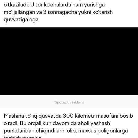
o‘tkaziladi. U tor ko‘chalarda ham yurishga
mo‘ljallangan va 3 tonnagacha yukni ko‘tarish
quvvatiga ega.
"Spot.uz"da reklama
Mashina to‘liq quvvatda 300 kilometr masofani bosib
o‘tadi. Bu orqali kun davomida aholi yashash
punktlaridan chiqindilarni olib, maxsus poligonlarga
tashish mumkin.