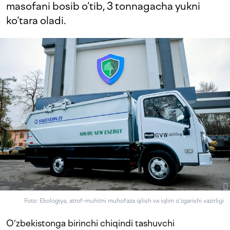
masofani bosib o‘tib, 3 tonnagacha yukni
ko‘tara oladi.
Foto: Ekologiya, atrof-muhitni muhofaza qilish va iqlim o‘zgarishi vazirligi
O‘zbekistonga birinchi chiqindi tashuvchi