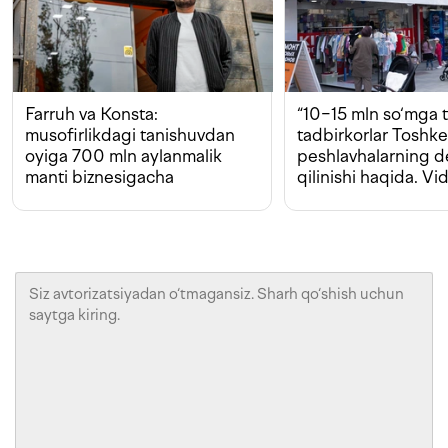
Farruh va Konsta:
“10−15 mln so‘mga t
musofirlikdagi tanishuvdan
tadbirkorlar Toshk
oyiga 700 mln aylanmalik
peshlavhalarning 
manti biznesigacha
qilinishi haqida. Vi