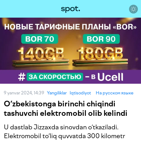
9 yanvar 2024, 14:39
Yangiliklar
Iqtisodiyot
На русском языке
O‘zbekistonga birinchi chiqindi
tashuvchi elektromobil olib kelindi
U dastlab Jizzaxda sinovdan o‘tkaziladi.
Elektromobil to‘liq quvvatda 300 kilometr