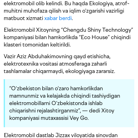
elektromobil olib kelindi. Bu haqda Ekologiya, atrof-
muhitni muhofaza qilish va iqlim o‘zgarishi vazirligi
matbuot xizmati
xabar berdi
.
Elektromobil Xitoyning “Chengdu Shiny Technology”
kompaniyasi bilan hamkorlikda “Eco House” chiqindi
klasteri tomonidan keltirildi.
Vazir Aziz Abduhakimovning qayd etishicha,
elektrotexnika vositasi atmosferaga zaharli
tashlamalar chiqarmaydi, ekologiyaga zararsiz.
“O‘zbekiston bilan o‘zaro hamkorlikdan
mamnunmiz va kelajakda chiqindi tashiydigan
elektromobillarni O‘zbekistonda ishlab
chiqarishni rejalashtirganmiz”, — dedi Xitoy
kompaniyasi mutaxassisi Vey Go.
Elektromobil dastlab Jizzax viloyatida sinovdan