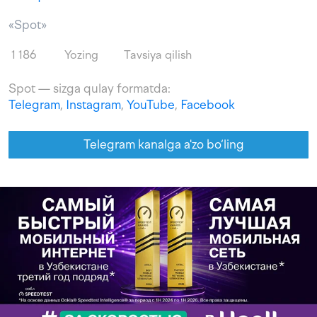
«Spot»
1 186
Yozing
Tavsiya qilish
Spot — sizga qulay formatda:
Telegram
,
Instagram
,
YouTube
,
Facebook
Telegram kanalga a'zo bo‘ling