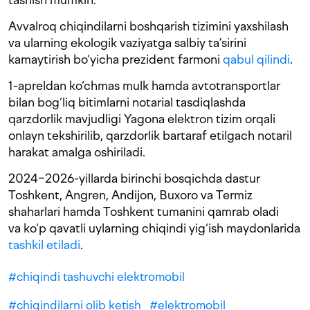
Avvalroq chiqindilarni boshqarish tizimini yaxshilash
va ularning ekologik vaziyatga salbiy ta’sirini
kamaytirish bo‘yicha prezident farmoni
qabul qilindi
.
1-apreldan ko‘chmas mulk hamda avtotransportlar
bilan bog‘liq bitimlarni notarial tasdiqlashda
qarzdorlik mavjudligi Yagona elektron tizim orqali
onlayn tekshirilib, qarzdorlik bartaraf etilgach notaril
harakat amalga oshiriladi.
2024−2026-yillarda birinchi bosqichda dastur
Toshkent, Angren, Andijon, Buxoro va Termiz
shaharlari hamda Toshkent tumanini qamrab oladi
va ko‘p qavatli uylarning chiqindi yig‘ish maydonlarida
tashkil etiladi
.
#
chiqindi tashuvchi elektromobil
#
chiqindilarni olib ketish
#
elektromobil