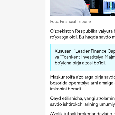
Foto: Financial Tribune
O‘zbekiston Respublika valyuta bi
ro‘yxatga oldi. Bu haqda savdo
Xususan, “Leader Finance Capit
va “Toshkent Investitsiya Majmu
bo‘yicha birja a’zosi bo‘ldi.
Mazkur toifa a’zolarga birja savdo
bozorida operatsiyalarni amalga 
imkonini beradi.
Qayd etilishicha, yangi a’zolarnin
savdo ishtirokchilarining umumiy
A’zolik tufayli brokerlar davlat qi