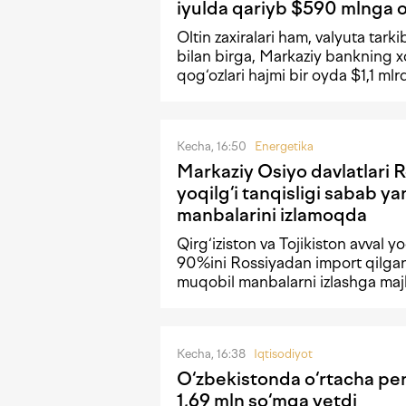
iyulda qariyb $590 mlnga 
Oltin zaxiralari ham, valyuta tark
bilan birga, Markaziy bankning xo
qog‘ozlari hajmi bir oyda $1,1 m
Kecha, 16:50
Energetika
Markaziy Osiyo davlatlari 
yoqilg‘i tanqisligi sabab y
manbalarini izlamoqda
Qirg‘iziston va Tojikiston avval y
90%ini Rossiyadan import qilgan.
muqobil manbalarni izlashga ma
Kecha, 16:38
Iqtisodiyot
O‘zbekistonda o‘rtacha pe
1,69 mln so‘mga yetdi