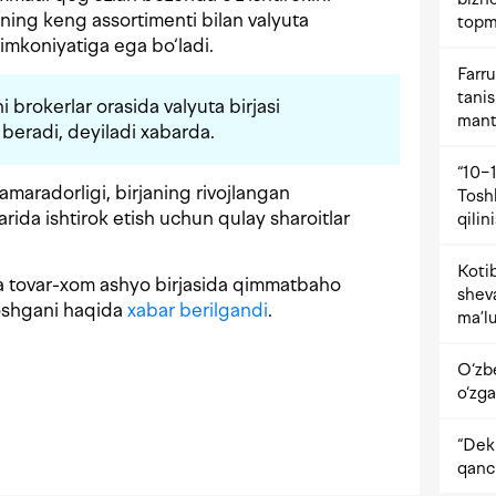
ining keng assortimenti bilan valyuta
topm
 imkoniyatiga ega bo‘ladi.
Farru
tani
i brokerlar orasida valyuta birjasi
mant
eradi, deyiladi xabarda.
“10−1
amaradorligi, birjaning rivojlangan
Tosh
arida ishtirok etish uchun qulay sharoitlar
qilin
Kotib
a tovar-xom ashyo birjasida qimmatbaho
shev
 oshgani haqida
xabar berilgandi
.
ma’lu
O‘zb
o‘zga
“Dekr
qanc