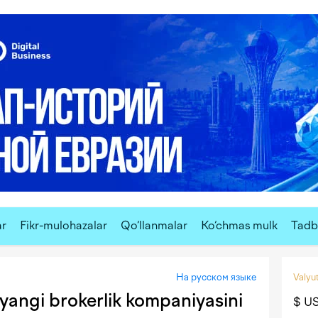
ar
Fikr-mulohazalar
Qo‘llanmalar
Ko‘chmas mulk
Tadbi
На русском языке
Valyut
a yangi brokerlik kompaniyasini
$ U