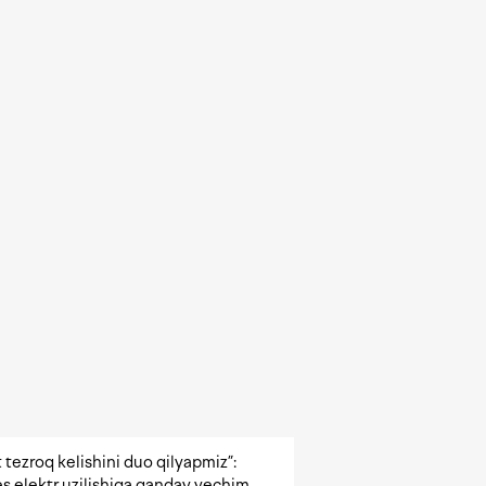
 tezroq kelishini duo qilyapmiz”:
s elektr uzilishiga qanday yechim