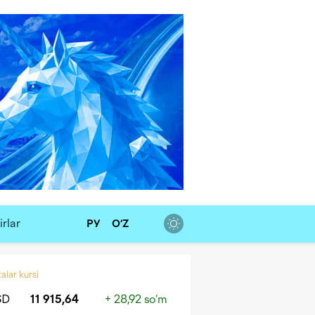
rlar
РУ
O‘Z
alar kursi
SD
11 915,64
+ 28,92 so‘m