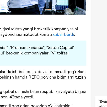
rjasi to‘rtta yangi brokerlik kompaniyasini
 maydonchasi matbuot xizmati
xabar berdi
.
al”, “Premium Finance”, “Satori Capital”
i” brokerlik kompaniyalari “V” toifasi
larida ishtirok etish, davlat qimmatli qog‘ozlari
oshirish hamda REPO bo‘yicha bitimlarni tuzish
g qabul qilinishi bilan respublika valyuta birjasi
 soni 42taga yetdi.
“Svet
mmatli qog‘ozlari bozorida o‘z ishtirokini
bizne