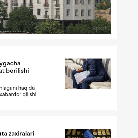
oygacha
t berilishi
shlagani haqida
xabardor qilishi
ta zaxiralari