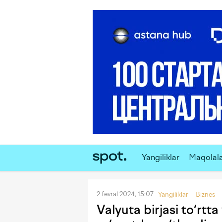
Yangiliklar
Maqolal
2 fevral 2024, 15:07
Yangiliklar
Biznes
Valyuta birjasi to‘rtt