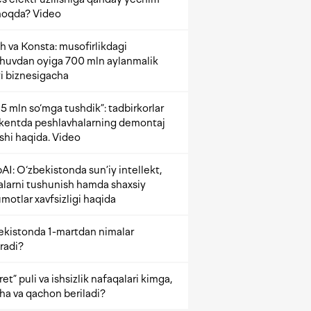
oqda? Video
h va Konsta: musofirlikdagi
shuvdan oyiga 700 mln aylanmalik
i biznesigacha
5 mln so‘mga tushdik”: tadbirkorlar
kentda peshlavhalarning demontaj
ishi haqida. Video
AI: O‘zbekistonda sun’iy intellekt,
alarni tushunish hamda shaxsiy
motlar xavfsizligi haqida
ekistonda 1-martdan nimalar
radi?
et” puli va ishsizlik nafaqalari kimga,
ha va qachon beriladi?