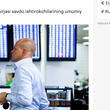
€ E
birjasi savdo ishtirokchilarining umumiy
₽ R
valyuta 