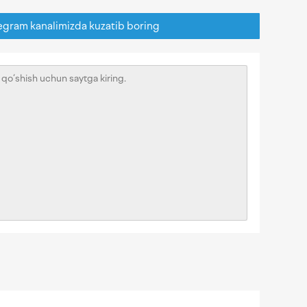
egram kanalimizda kuzatib boring