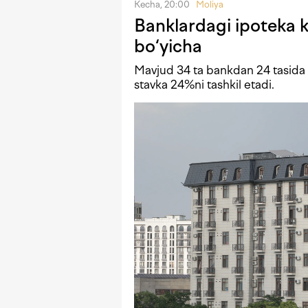
Kecha, 20:00
Moliya
Banklardagi ipoteka kr
bo‘yicha
Mavjud 34 ta bankdan 24 tasida i
stavka 24%ni tashkil etadi.