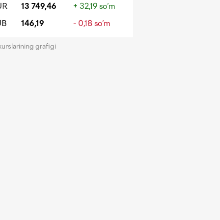
UR
13 749,46
+ 32,19 so‘m
UB
146,19
- 0,18 so‘m
kurslarining grafigi