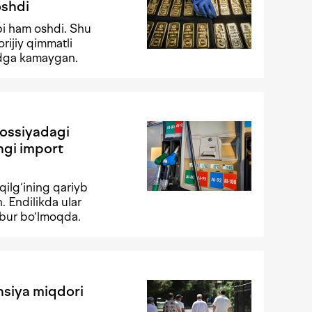
oshdi
ibi ham oshdi. Shu
rijiy qimmatli
lrdga kamaygan.
Rossiyadagi
angi import
oqilg‘ining qariyb
 Endilikda ular
jbur bo‘lmoqda.
nsiya miqdori