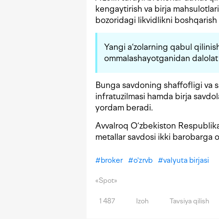
kengaytirish va birja mahsulotlar
bozoridagi likvidlikni boshqarish
Yangi a’zolarning qabul qilinish
ommalashayotganidan dalolat b
Bunga savdoning shaffofligi va s
infratuzilmasi hamda birja savdol
yordam beradi.
Avvalroq O‘zbekiston Respublik
metallar savdosi ikki barobarga
#
broker
#
o'zrvb
#
valyuta birjasi
«Spot»
1 487
Izoh
Tavsiya qilish