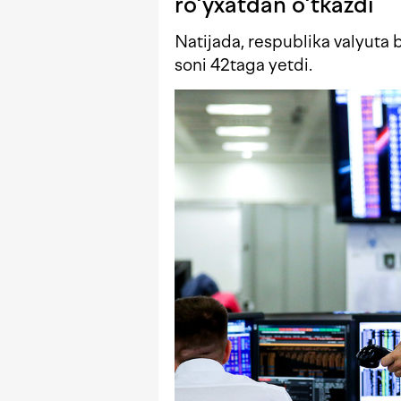
ro‘yxatdan o‘tkazdi
Natijada, respublika valyuta 
soni 42taga yetdi.