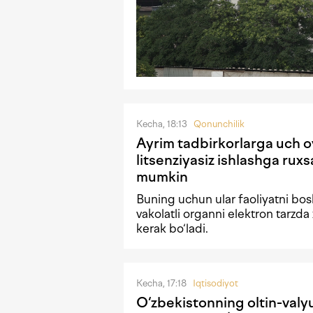
Kecha, 18:13
Qonunchilik
Ayrim tadbirkorlarga uch 
litsenziyasiz ishlashga ruxsa
mumkin
Buning uchun ular faoliyatni bo
vakolatli organni elektron tarzda 
kerak bo‘ladi.
Kecha, 17:18
Iqtisodiyot
O‘zbekistonning oltin-valyu