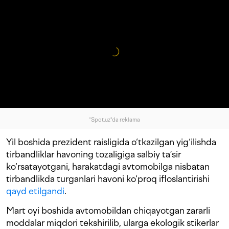
"Spot.uz"da reklama
Yil boshida prezident raisligida o‘tkazilgan yig‘ilishda
tirbandliklar havoning tozaligiga salbiy ta’sir
ko‘rsatayotgani, harakatdagi avtomobilga nisbatan
tirbandlikda turganlari havoni ko‘proq ifloslantirishi
qayd etilgandi
.
Mart oyi boshida avtomobildan chiqayotgan zararli
moddalar miqdori tekshirilib, ularga ekologik stikerlar