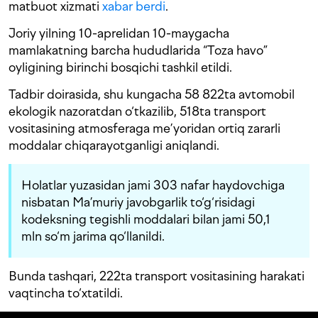
matbuot xizmati
xabar berdi
.
Joriy yilning 10-aprelidan 10-maygacha
mamlakatning barcha hududlarida “Toza havo”
oyligining birinchi bosqichi tashkil etildi.
Tadbir doirasida, shu kungacha 58 822ta avtomobil
ekologik nazoratdan o‘tkazilib, 518ta transport
vositasining atmosferaga me’yoridan ortiq zararli
moddalar chiqarayotganligi aniqlandi.
Holatlar yuzasidan jami 303 nafar haydovchiga
nisbatan Ma’muriy javobgarlik to‘g‘risidagi
kodeksning tegishli moddalari bilan jami 50,1
mln so‘m jarima qo‘llanildi.
Bunda tashqari, 222ta transport vositasining harakati
vaqtincha to‘xtatildi.