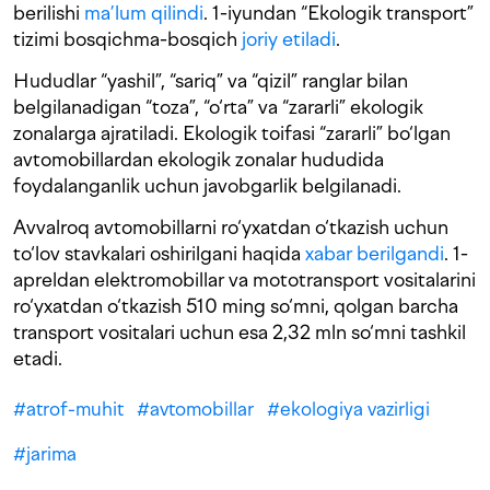
berilishi
ma’lum qilindi
. 1-iyundan “Ekologik transport”
tizimi bosqichma-bosqich
joriy etiladi
.
Hududlar “yashil”, “sariq” va “qizil” ranglar bilan
belgilanadigan “toza”, “o‘rta” va “zararli” ekologik
zonalarga ajratiladi. Ekologik toifasi “zararli” bo‘lgan
avtomobillardan ekologik zonalar hududida
foydalanganlik uchun javobgarlik belgilanadi.
Avvalroq avtomobillarni ro‘yxatdan o‘tkazish uchun
to‘lov stavkalari oshirilgani haqida
xabar berilgandi
. 1-
apreldan elektromobillar va mototransport vositalarini
ro‘yxatdan o‘tkazish 510 ming so‘mni, qolgan barcha
transport vositalari uchun esa 2,32 mln so‘mni tashkil
etadi.
#
atrof-muhit
#
avtomobillar
#
ekologiya vazirligi
#
jarima