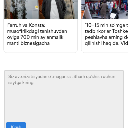
Farruh va Konsta:
“10−15 mln so‘mga t
musofirlikdagi tanishuvdan
tadbirkorlar Toshk
oyiga 700 mln aylanmalik
peshlavhalarning 
manti biznesigacha
qilinishi haqida. Vi
Kirish