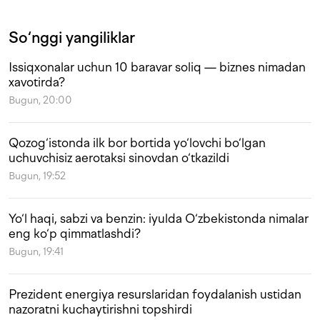
So‘nggi yangiliklar
Issiqxonalar uchun 10 baravar soliq — biznes nimadan
xavotirda?
Bugun, 20:00
Qozog‘istonda ilk bor bortida yo‘lovchi bo‘lgan
uchuvchisiz aerotaksi sinovdan o‘tkazildi
Bugun, 19:52
Yo‘l haqi, sabzi va benzin: iyulda O‘zbekistonda nimalar
eng ko‘p qimmatlashdi?
Bugun, 19:41
Prezident energiya resurslaridan foydalanish ustidan
nazoratni kuchaytirishni topshirdi