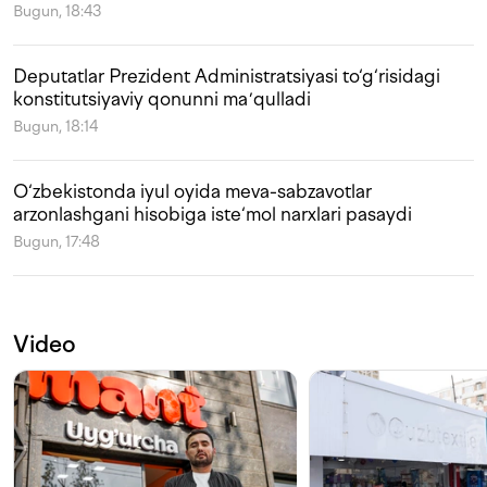
Bugun, 18:43
Deputatlar Prezident Administratsiyasi to‘g‘risidagi
konstitutsiyaviy qonunni maʼqulladi
Bugun, 18:14
O‘zbekistonda iyul oyida meva-sabzavotlar
arzonlashgani hisobiga iste‘mol narxlari pasaydi
Bugun, 17:48
Video