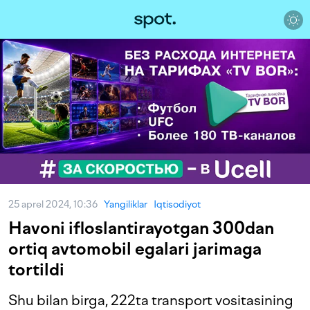
25 aprel 2024, 10:36
Yangiliklar
Iqtisodiyot
Havoni ifloslantirayotgan 300dan
ortiq avtomobil egalari jarimaga
tortildi
Shu bilan birga, 222ta transport vositasining