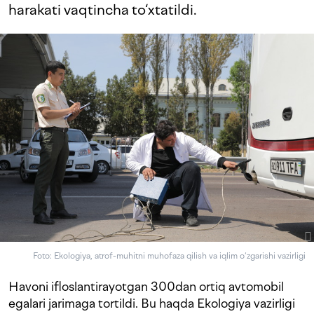
harakati vaqtincha to‘xtatildi.
Foto: Ekologiya, atrof-muhitni muhofaza qilish va iqlim o‘zgarishi vazirligi
Havoni ifloslantirayotgan 300dan ortiq avtomobil
egalari jarimaga tortildi. Bu haqda Ekologiya vazirligi