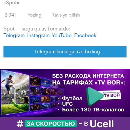
«Spot»
2 341
Yozing
Tavsiya qilish
Spot — sizga qulay formatda:
Telegram
,
Instagram
,
YouTube
,
Facebook
Telegram kanalga a'zo bo‘ling