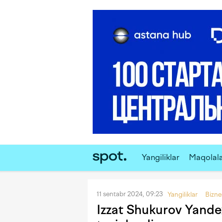
Yangiliklar
Maqolal
11 sentabr 2024, 09:23
Yangiliklar
Bizne
Izzat Shukurov Yande