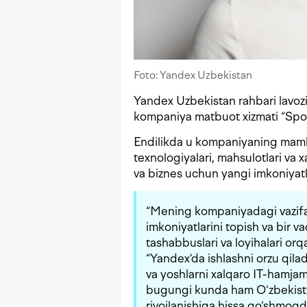
Foto: Yandex Uzbekistan
Yandex Uzbekistan rahbari lavoz
kompaniya matbuot xizmati “Spot
Endilikda u kompaniyaning mamlak
texnologiyalari, mahsulotlari va 
va biznes uchun yangi imkoniyatla
“Mening kompaniyadagi vazifa
imkoniyatlarini topish va bir 
tashabbuslari va loyihalari orq
“Yandex'da ishlashni orzu qilad
va yoshlarni xalqaro IT-hamjami
bugungi kunda ham O‘zbekisto
rivojlanishiga hissa qo‘shmoqda