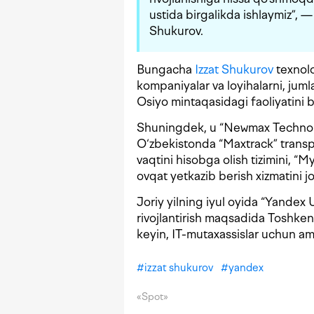
ustida birgalikda ishlaymiz”, — 
Shukurov.
Bungacha
Izzat Shukurov
texnolo
kompaniyalar va loyihalarni, jum
Osiyo mintaqasidagi faoliyatini
Shuningdek, u “Newmax Technolog
O‘zbekistonda “Maxtrack” transpo
vaqtini hisobga olish tizimini, “M
ovqat yetkazib berish xizmatini jo
Joriy yilning iyul oyida “Yandex
rivojlantirish maqsadida Toshken
keyin, IT-mutaxassislar uchun am
#
izzat shukurov
#
yandex
«Spot»