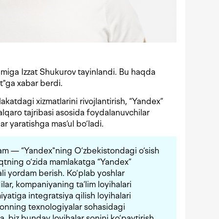
imiga Izzat Shukurov tayinlandi. Bu haqda
"ga xabar berdi.
atdagi xizmatlarini rivojlantirish, “Yandex”
xalqaro tajribasi asosida foydalanuvchilar
r yaratishga mas’ul bo‘ladi.
m — “Yandex"ning O‘zbekistondagi o‘sish
vaqtning o‘zida mamlakatga “Yandex”
ali yordam berish. Ko‘plab yoshlar
ilar, kompaniyaning ta’lim loyihalari
yatiga integratsiya qilish loyihalari
nning texnologiyalar sohasidagi
, biz bunday loyihalar sonini ko‘paytirish