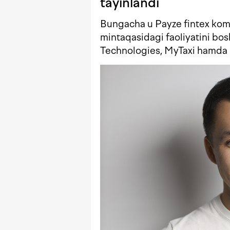
tayinlandi
Bungacha u Payze fintex kom
mintaqasidagi faoliyatini b
Technologies, MyTaxi hamda E