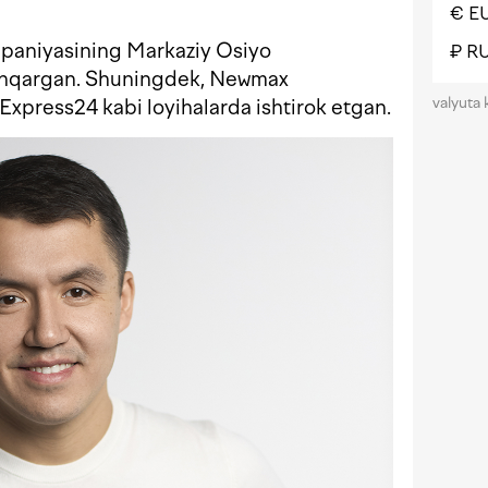
€ E
paniyasining Markaziy Osiyo
₽ R
oshqargan. Shuningdek, Newmax
valyuta 
xpress24 kabi loyihalarda ishtirok etgan.