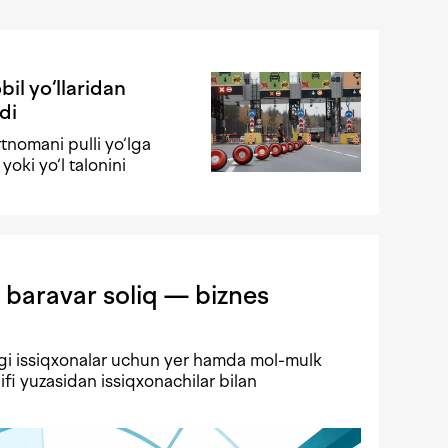
il yo‘llaridan
di
tnomani pulli yo‘lga
yoki yo‘l talonini
 baravar soliq — biznes
gi issiqxonalar uchun yer hamda mol-mulk
lifi yuzasidan issiqxonachilar bilan