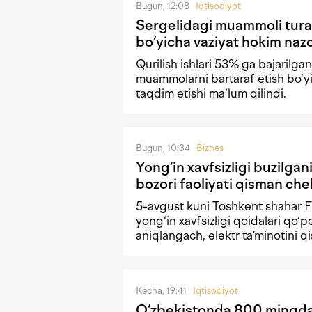
Bugun, 12:08
Iqtisodiyot
Sergelidagi muammoli tura
bo‘yicha vaziyat hokim nazo
Qurilish ishlari 53% ga bajarilgan
muammolarni bartaraf etish bo‘yi
taqdim etishi ma‘lum qilindi.
Bugun, 10:34
Biznes
Yong‘in xavfsizligi buzilgan
bozori faoliyati qisman che
5-avgust kuni Toshkent shahar 
yong‘in xavfsizligi qoidalari qo‘p
aniqlangach, elektr ta’minotini q
Kecha, 19:41
Iqtisodiyot
O‘zbekistonda 800 mingda