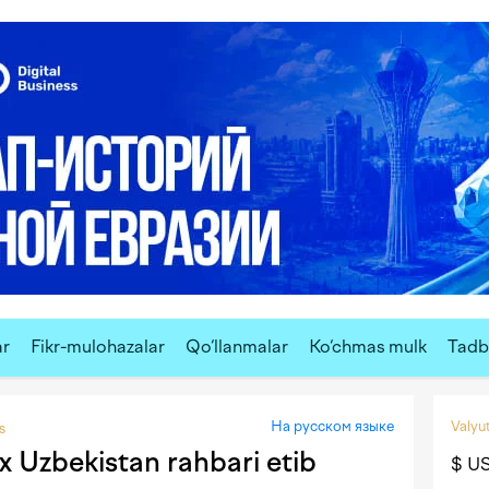
ar
Fikr-mulohazalar
Qo‘llanmalar
Ko‘chmas mulk
Tadbi
На русском языке
Valyut
s
x Uzbekistan rahbari etib
$ U