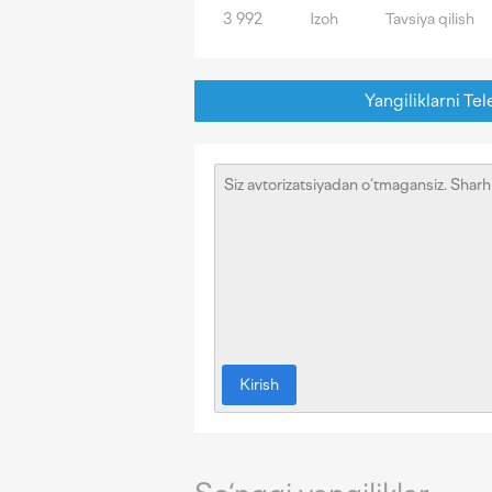
3 992
Izoh
Tavsiya qilish
Yangiliklarni Tel
Kirish