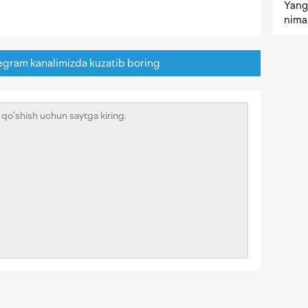
Yangi
nima 
egram kanalimizda kuzatib boring