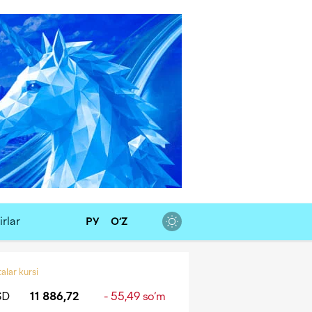
rlar
РУ
O‘Z
alar kursi
SD
11 886,72
- 55,49 so‘m