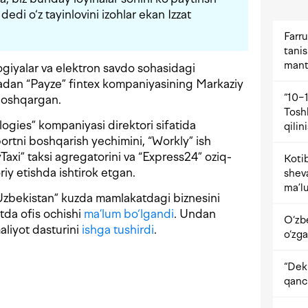
dedi o‘z tayinlovini izohlar ekan Izzat
Farru
tani
mant
giyalar va elektron savdo sohasidagi
ladan “Payze” fintex kompaniyasining Markaziy
“10−1
 boshqargan.
Tosh
ies” kompaniyasi direktori sifatida
qilin
rtni boshqarish yechimini, “Workly” ish
yTaxi” taksi agregatorini va “Express24” oziq-
Kotib
riy etishda ishtirok etgan.
shev
ma’lu
 Uzbekistan” kuzda mamlakatdagi biznesini
tda ofis ochishi
ma’lum bo‘lgandi
. Undan
O‘zb
aliyot dasturini
ishga tushirdi
.
o‘zga
“Dekr
qanc