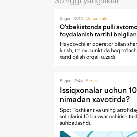
So‘nggi yangiliklar
Bugun, 12:46
Qonunchilik
O‘zbekistonda pulli avtomob
foydalanish tartibi belgilan
Haydovchilar operator bilan shar
kirish, to‘lov punktida haq to‘lash 
xarid qilish orqali tuzadi.
Bugun, 12:46
Biznes
Issiqxonalar uchun 10
nimadan xavotirda?
Spot Toshkent va uning atrofida
soliqlarini 10 baravar oshirish tak
suhbatlashdi.