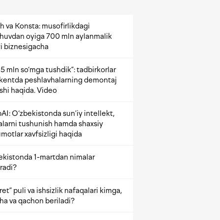
h va Konsta: musofirlikdagi
shuvdan oyiga 700 mln aylanmalik
i biznesigacha
5 mln so‘mga tushdik”: tadbirkorlar
kentda peshlavhalarning demontaj
ishi haqida. Video
AI: O‘zbekistonda sun’iy intellekt,
alarni tushunish hamda shaxsiy
motlar xavfsizligi haqida
ekistonda 1-martdan nimalar
radi?
et” puli va ishsizlik nafaqalari kimga,
ha va qachon beriladi?