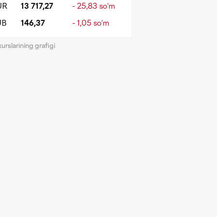
UR
13 717,27
- 25,83 so‘m
UB
146,37
- 1,05 so‘m
kurslarining grafigi