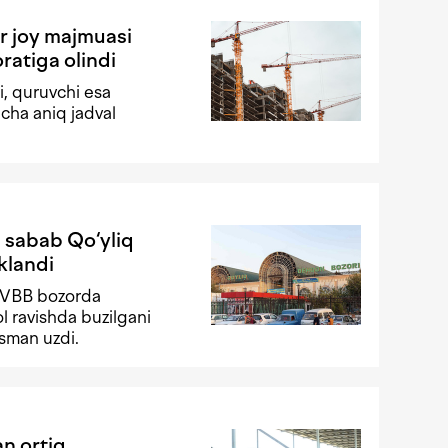
r joy majmuasi
ratiga olindi
i, quruvchi esa
cha aniq jadval
i sabab Qo‘yliq
klandi
FVBB bozorda
ol ravishda buzilgani
isman uzdi.
n ortiq