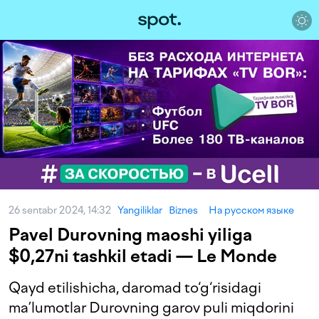
26 sentabr 2024, 14:32
Yangiliklar
Biznes
На русском языке
Pavel Durovning maoshi yiliga
$0,27ni tashkil etadi — Le Monde
Qayd etilishicha, daromad to‘g‘risidagi
ma’lumotlar Durovning garov puli miqdorini