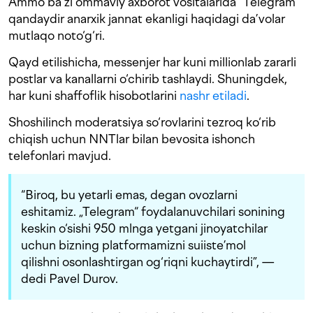
Ammo ba’zi ommaviy axborot vositalarida “Telegram”
qandaydir anarxik jannat ekanligi haqidagi da’volar
mutlaqo noto‘g‘ri.
Qayd etilishicha, messenjer har kuni millionlab zararli
postlar va kanallarni o‘chirib tashlaydi. Shuningdek,
har kuni shaffoflik hisobotlarini
nashr
etiladi
.
Shoshilinch moderatsiya so‘rovlarini tezroq ko‘rib
chiqish uchun NNTlar bilan bevosita ishonch
telefonlari mavjud.
“Biroq, bu yetarli emas, degan ovozlarni
eshitamiz. „Telegram“ foydalanuvchilari sonining
keskin o‘sishi 950 mlnga yetgani jinoyatchilar
uchun bizning platformamizni suiiste’mol
qilishni osonlashtirgan og‘riqni kuchaytirdi”, —
dedi Pavel Durov.