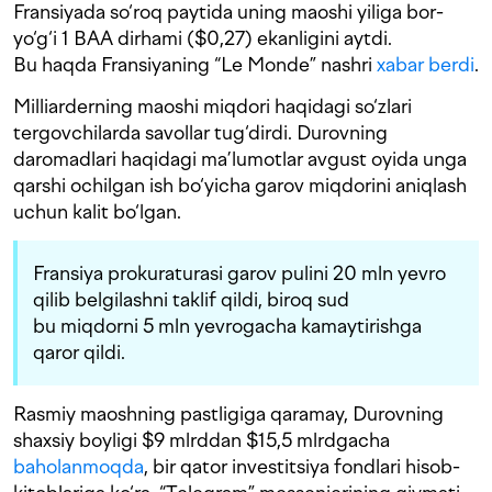
Fransiyada so‘roq paytida uning maoshi yiliga bor-
yo‘g‘i 1 BAA dirhami ($0,27) ekanligini aytdi.
Bu haqda Fransiyaning “Le Monde” nashri
xabar berdi
.
Milliarderning maoshi miqdori haqidagi so‘zlari
tergovchilarda savollar tug‘dirdi. Durovning
daromadlari haqidagi ma’lumotlar avgust oyida unga
qarshi ochilgan ish bo‘yicha garov miqdorini aniqlash
uchun kalit bo‘lgan.
Fransiya prokuraturasi garov pulini 20 mln yevro
qilib belgilashni taklif qildi, biroq sud
bu miqdorni 5 mln yevrogacha kamaytirishga
qaror qildi.
Rasmiy maoshning pastligiga qaramay, Durovning
shaxsiy boyligi $9 mlrddan $15,5 mlrdgacha
baholanmoqda
, bir qator investitsiya fondlari hisob-