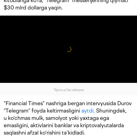
kitoblariga ko‘ra, “Telegram” messenjerining qiymati
$30 mlrd dollarga yaqin.
"Spot.uz"da reklama
“Financial Times” nashriga bergan intervyusida Durov
“Telegram” foyda keltirmasligini
aytdi
. Shuningdek,
u ko‘chmas mulk, samolyot yoki yaxtaga ega
emasligini, aktivlarini banklar va kriptovalyutalarda
saqlashni afzal ko‘rishini ta’kidladi.