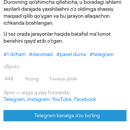
Durovning qo‘shimcha qilishicha, u boradagi ishlarni
sezilarli darajada yaxshilashni o‘z oldimga shaxsiy
maqsad qilib qo‘ygan va bu jarayon allaqachon
ichkarida boshlangan.
U tez orada jarayonlar haqida batafsil ma’lumot
berishini qayd etib o‘tgan.
#
1 dirham
#
daromad
#
pavel durov
#
telegram
«Spot»
448
Yozing
Tavsiya qilish
Spot — sizga qulay formatda:
Telegram
,
Instagram
,
YouTube
,
Facebook
Telegram kanalga a'zo bo‘ling