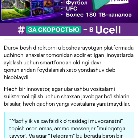
Durov bosh direktorni u boshqarayotgan platformada
uchinchi shaxslar tomonidan sodir etilgan jinoyatlarda
ayblash uchun smartfondan oldingi davr
qonunlaridan foydalanish xato yondashuv deb
hisoblaydi.
Hech bir innovator, agar ular ushbu vositalarni
suiiste’mol qilish uchun shaxsan javobgar bo‘lishlarini
bilsalar, hech qachon yangi vositalarni yaratmaydilar.
“Maxfiylik va xavfsizlik o‘rtasidagi muvozanatni”
topish oson emas, ammo messenjer “muloqotga
tayyor”. Va agar “Telegram” bu borada biron bir