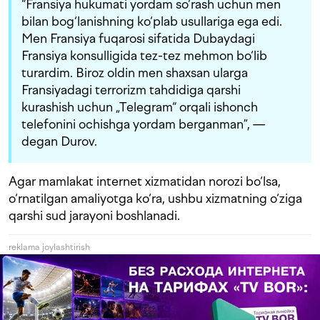
“Fransiya hukumati yordam so‘rash uchun men
bilan bog‘lanishning ko‘plab usullariga ega edi.
Men Fransiya fuqarosi sifatida Dubaydagi
Fransiya konsulligida tez-tez mehmon bo‘lib
turardim. Biroz oldin men shaxsan ularga
Fransiyadagi terrorizm tahdidiga qarshi
kurashish uchun „Telegram“ orqali ishonch
telefonini ochishga yordam berganman”, —
degan Durov.
Agar mamlakat internet xizmatidan norozi bo‘lsa,
o‘rnatilgan amaliyotga ko‘ra, ushbu xizmatning o‘ziga
qarshi sud jarayoni boshlanadi.
reklama joylashtirish