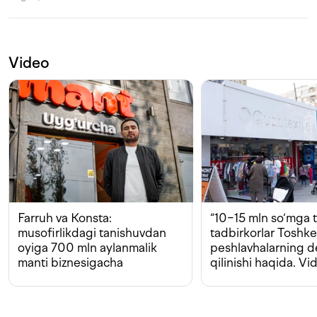
Video
Farruh va Konsta:
“10−15 mln so‘mga t
musofirlikdagi tanishuvdan
tadbirkorlar Toshk
oyiga 700 mln aylanmalik
peshlavhalarning 
manti biznesigacha
qilinishi haqida. Vi