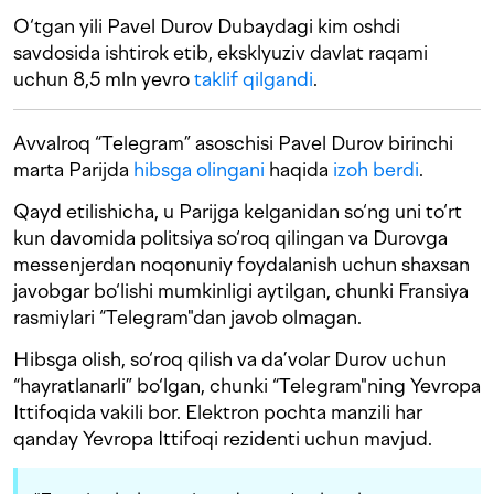
O‘tgan yili Pavel Durov Dubaydagi kim oshdi
savdosida ishtirok etib, eksklyuziv davlat raqami
uchun 8,5 mln yevro
taklif qilgandi
.
Avvalroq “Telegram” asoschisi Pavel Durov birinchi
marta Parijda
hibsga olingani
haqida
izoh berdi
.
Qayd etilishicha, u Parijga kelganidan so‘ng uni to‘rt
kun davomida politsiya so‘roq qilingan va Durovga
messenjerdan noqonuniy foydalanish uchun shaxsan
javobgar bo‘lishi mumkinligi aytilgan, chunki Fransiya
rasmiylari “Telegram"dan javob olmagan.
Hibsga olish, so‘roq qilish va da’volar Durov uchun
“hayratlanarli” bo‘lgan, chunki “Telegram"ning Yevropa
Ittifoqida vakili bor. Elektron pochta manzili har
qanday Yevropa Ittifoqi rezidenti uchun mavjud.