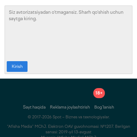
Kirish
18+
Sayt haqida
Reklama joylashtirish
Bog‘lanish
© 2017-2026 Spot – Biznes va texnologiyalar.
“Afisha Media” MChJ. Elektron OAV guvohnomasi: №1207. Berilgan
sanasi: 2019-yil 13-avgust