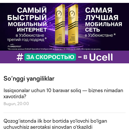
So‘nggi yangiliklar
Issiqxonalar uchun 10 baravar soliq — biznes nimadan
xavotirda?
Bugun, 20:00
Qozog‘istonda ilk bor bortida yo‘lovchi bo‘lgan
uchuvchisiz aerotaksi sinovdan o‘tkazildi