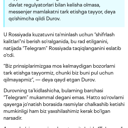
davlat regulyatorlari bilan kelisha olmasa,
messenjer mamlakatni tark etishga tayyor, deya
qo‘shimcha qildi Durov.
U Rossiyada kuzatuvni ta’minlash uchun “shifrlash
kalitlari"ni berish so‘ralganida, bu rad etilganini,
natijada “Telegram” Rossiyada taqiqlanganini eslatib
o‘tdi.
“Biz prinsiplarimizgaa mos kelmaydigan bozorlarni
tark etishga tayyormiz, chunki biz buni pul uchun
qilmayapmiz”, — deya qayd etgan Durov.
Durovning ta’kidlashicha, bularning barchasi
“Telegram” mukammal degani emas. Hatto so‘rovlarni
qayerga jo‘natish borasida rasmiylar chalkashib ketishi
mumkinligi ham biz yaxshilashimiz kerak bo‘lgan
narsadir.