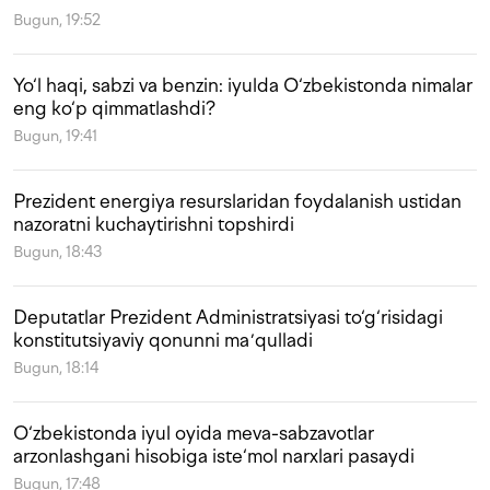
Bugun, 19:52
Yo‘l haqi, sabzi va benzin: iyulda O‘zbekistonda nimalar
eng ko‘p qimmatlashdi?
Bugun, 19:41
Prezident energiya resurslaridan foydalanish ustidan
nazoratni kuchaytirishni topshirdi
Bugun, 18:43
Deputatlar Prezident Administratsiyasi to‘g‘risidagi
konstitutsiyaviy qonunni maʼqulladi
Bugun, 18:14
O‘zbekistonda iyul oyida meva-sabzavotlar
arzonlashgani hisobiga iste‘mol narxlari pasaydi
Bugun, 17:48