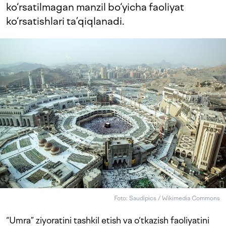
ko‘rsatilmagan manzil bo‘yicha faoliyat
ko‘rsatishlari ta’qiqlanadi.
Foto: Saudipics / Wikimedia Commons
“Umra” ziyoratini tashkil etish va o‘tkazish faoliyatini