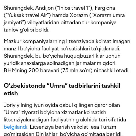
Shuningdek, Andijon (“Ihlos travel 1”), Farg‘ona
(“Yuksak travel Air”) hamda Xorazm (“Xorazm umra
jamiyati”) viloyatlaridan bittadan tur kompaniya
tanlov g‘olibi bo‘ldi.
Mazkur kompaniyalarning litsenziyada ko‘rsatilmagan
manzil bo‘yicha faoliyat ko‘rsatishlari ta’qiqlanadi.
Shuningdek, bu bo‘yicha huquqbuzarliklar uchun
yuridik shaxslarga solinadigan jarimalar miqdori
BHMning 200 baravari (75 mln so‘m) ni tashkil etadi.
O‘zbekistonda “Umra” tadbirlarini tashkil
etish
Joriy yilning iyun oyida qabul qilingan qaror bilan
“Umra” ziyorati bo‘yicha xizmatlar ko‘rsatish
litsenziyalanadigan faoliyatning alohida turi sifatida
belgilandi
. Litsenziya berish vakolati esa Turizm
qo‘mitasidan Din ishlari bo‘yicha qo‘mitaga berildi.