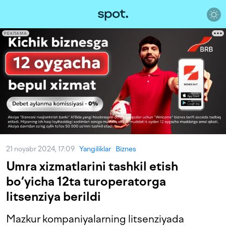
РЕКЛАМА
21 noyabr 2024, 17:09
Yangiliklar
Biznes
Umra xizmatlarini tashkil etish
bo‘yicha 12ta turoperatorga
litsenziya berildi
Mazkur kompaniyalarning litsenziyada