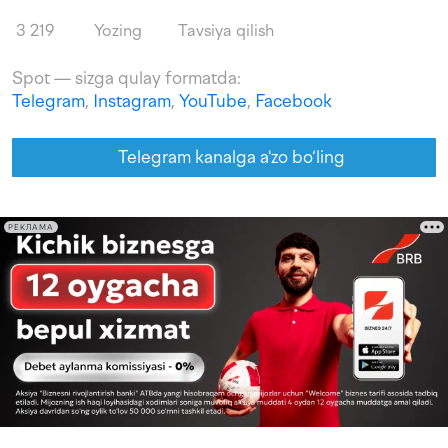
3 219
Yozing
Tavsiya qilish
Spot — sizga qulay formatda:
Telegram
,
Instagram
,
YouTube
,
Facebook
Telegram kanalga a'zo bo‘ling
РЕКЛАМА