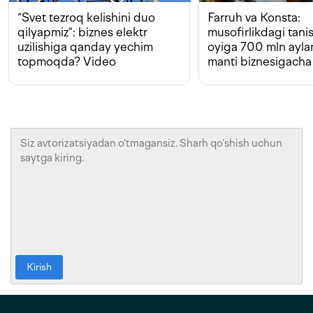
“Svet tezroq kelishini duo
Farruh va Konsta:
qilyapmiz”: biznes elektr
musofirlikdagi tan
uzilishiga qanday yechim
oyiga 700 mln ayla
topmoqda? Video
manti biznesigacha
Kirish