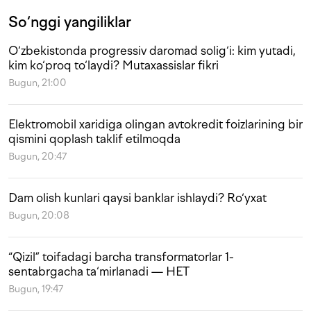
So‘nggi yangiliklar
O‘zbekistonda progressiv daromad solig‘i: kim yutadi,
kim ko‘proq to‘laydi? Mutaxassislar fikri
Bugun, 21:00
Elektromobil xaridiga olingan avtokredit foizlarining bir
qismini qoplash taklif etilmoqda
Bugun, 20:47
Dam olish kunlari qaysi banklar ishlaydi? Ro‘yxat
Bugun, 20:08
“Qizil” toifadagi barcha transformatorlar 1-
sentabrgacha ta‘mirlanadi — HET
Bugun, 19:47