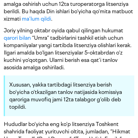
amalga oshirish uchun 12ta turoperatorga litsenziya
berildi. Bu haqda Din ishlari bo‘yicha qo‘mita matbuot
xizmati
ma’lum qildi
.
Joriy yilning oktabr oyida qabul qilingan hukumat
qarori bilan
“Umra” tadbirlarini tashkil etish uchun
kompaniiyalar yangi tartibda litsenziya olishlari kerak.
Ilgari amalda bo‘lgan litsenziyalar 5-oktabrdan o‘z
kuchini yo‘qotgan. Ularni berish esa qat’i tanlov
asosida amalga oshiriladi.
Xususan, yakka tartibdagi litsenziya berish
bo‘yicha o‘tkazilgan tanlov natijasida komissiya
qaroriga muvofiq jami 12ta talabgor g‘olib deb
topildi.
Hududlar bo‘yicha eng ko‘p litsenziya Toshkent
shahrida faoliyat yurituvchi oltita, jumladan, “Hikmat