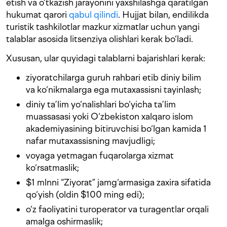
etish va o‘tkazish jarayonini yaxshilashga qaratilgan
hukumat qarori
qabul qilindi
. Hujjat bilan, endilikda
turistik tashkilotlar mazkur xizmatlar uchun yangi
talablar asosida litsenziya olishlari kerak bo‘ladi.
Xususan, ular quyidagi talablarni bajarishlari kerak:
ziyoratchilarga guruh rahbari etib diniy bilim
va ko‘nikmalarga ega mutaxassisni tayinlash;
diniy ta’lim yo‘nalishlari bo‘yicha ta’lim
muassasasi yoki O‘zbekiston xalqaro islom
akademiyasining bitiruvchisi bo‘lgan kamida 1
nafar mutaxassisning mavjudligi;
voyaga yetmagan fuqarolarga xizmat
ko‘rsatmaslik;
$1 mlnni “Ziyorat” jamg‘armasiga zaxira sifatida
qo‘yish (oldin $100 ming edi);
o‘z faoliyatini turoperator va turagentlar orqali
amalga oshirmaslik;