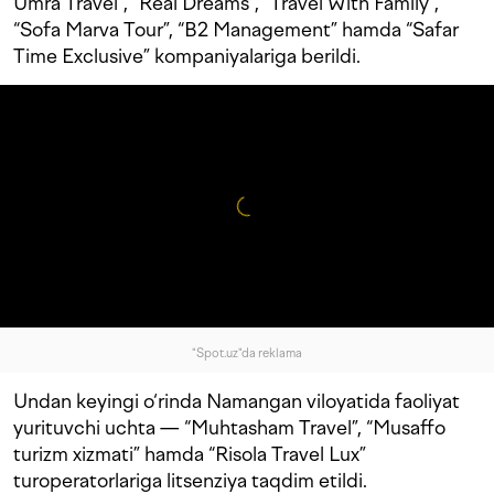
Umra Travel”, “Real Dreams”, “Travel With Family”,
“Sofa Marva Tour”, “B2 Management” hamda “Safar
Time Exclusive” kompaniyalariga berildi.
"Spot.uz"da reklama
Undan keyingi o‘rinda Namangan viloyatida faoliyat
yurituvchi uchta — “Muhtasham Travel”, “Musaffo
turizm xizmati” hamda “Risola Travel Lux”
turoperatorlariga litsenziya taqdim etildi.