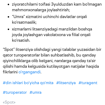
ziyoratchilarni toifasi 3yulduzdan kam bo‘lmagan
mehmonxonalarga joylashtirish;
“Umra” xizmatini uchinchi davlatlar orqali
ko‘rsatmaslik;
xizmarlarni litsenziyadagi manzildan boshqa
joyda joylashgan vakolatxona va filial orqali
ko‘rsatish.
“Spot” litsenziya olishdagi yangi talablar yuzasidan bir
qator turoperatorlar bilan suhbatlashib, bu qanday
qiyinchiliklarga olib kelgani, narxlarga qanday ta’sir
qilishi hamda kelgusida kutilayotgan natijalar haqida
fikrlarini
o‘rgangandi
.
#
din ishlari bo‘yicha qo‘mita
#
litsenziya
#
turagent
#
turoperator
#
umra
«Spot»