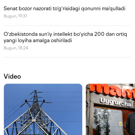
Senat bozor nazorati to‘g‘risidagi qonunni ma’qulladi
Bugun, 19:31
O‘zbekistonda sun’iy intellekt bo‘yicha 200 dan ortiq
yangi loyiha amalga oshiriladi
Bugun, 18:24
Video