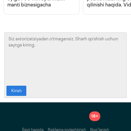
manti biznesigacha
qilinishi haqida. Vi
Kirish
18+
Sayt haqida
Reklama joylashtirish
Bog‘lanish