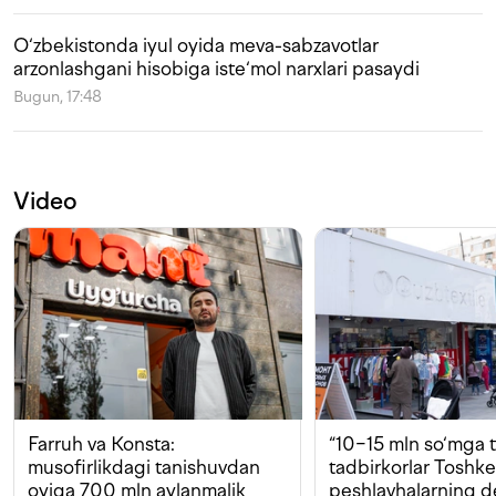
O‘zbekistonda iyul oyida meva-sabzavotlar
arzonlashgani hisobiga iste‘mol narxlari pasaydi
Bugun, 17:48
Video
Farruh va Konsta:
“10−15 mln so‘mga t
musofirlikdagi tanishuvdan
tadbirkorlar Toshk
oyiga 700 mln aylanmalik
peshlavhalarning 