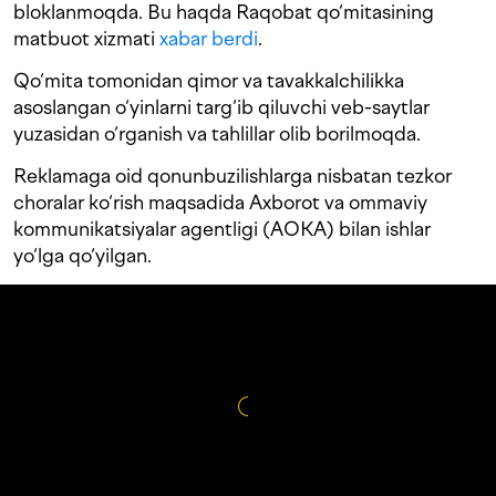
bloklanmoqda. Bu haqda Raqobat qo‘mitasining
matbuot xizmati
xabar berdi
.
Qo‘mita tomonidan qimor va tavakkalchilikka
asoslangan o‘yinlarni targ‘ib qiluvchi veb-saytlar
yuzasidan o‘rganish va tahlillar olib borilmoqda.
Reklamaga oid qonunbuzilishlarga nisbatan tezkor
choralar ko‘rish maqsadida Axborot va ommaviy
kommunikatsiyalar agentligi (AOKA) bilan ishlar
yo‘lga qo‘yilgan.