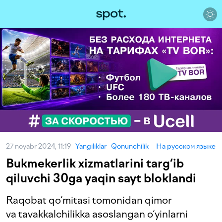
27 noyabr 2024, 11:19
Yangiliklar
Qonunchilik
На русском языке
Bukmekerlik xizmatlarini targ‘ib
qiluvchi 30ga yaqin sayt bloklandi
Raqobat qo‘mitasi tomonidan qimor
va tavakkalchilikka asoslangan o‘yinlarni