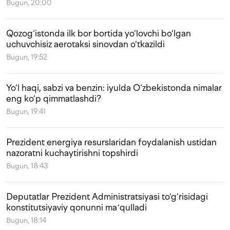
Bugun, 20:00
Qozog‘istonda ilk bor bortida yo‘lovchi bo‘lgan
uchuvchisiz aerotaksi sinovdan o‘tkazildi
Bugun, 19:52
Yo‘l haqi, sabzi va benzin: iyulda O‘zbekistonda nimalar
eng ko‘p qimmatlashdi?
Bugun, 19:41
Prezident energiya resurslaridan foydalanish ustidan
nazoratni kuchaytirishni topshirdi
Bugun, 18:43
Deputatlar Prezident Administratsiyasi to‘g‘risidagi
konstitutsiyaviy qonunni maʼqulladi
Bugun, 18:14