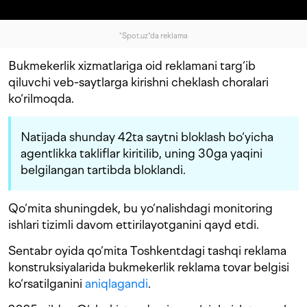
"Spot.uz"da reklama
Bukmekerlik xizmatlariga oid reklamani targ‘ib
qiluvchi veb-saytlarga kirishni cheklash choralari
ko‘rilmoqda.
Natijada shunday 42ta saytni bloklash bo‘yicha
agentlikka takliflar kiritilib, uning 30ga yaqini
belgilangan tartibda bloklandi.
Qo‘mita shuningdek, bu yo‘nalishdagi monitoring
ishlari tizimli davom ettirilayotganini qayd etdi.
Sentabr oyida qo‘mita Toshkentdagi tashqi reklama
konstruksiyalarida bukmekerlik reklama tovar belgisi
ko‘rsatilganini
aniqlagandi
.