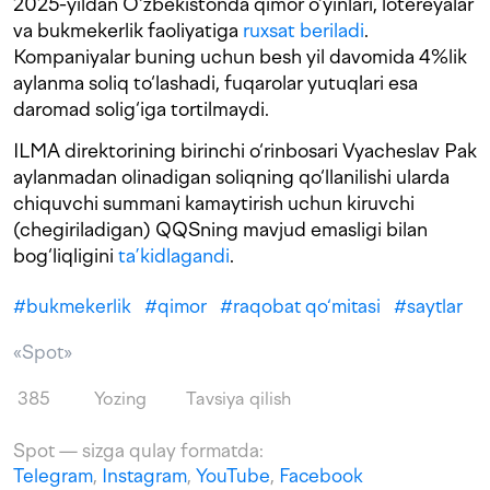
2025-yildan O‘zbekistonda qimor o‘yinlari, lotereyalar
va bukmekerlik faoliyatiga
ruxsat beriladi
.
Kompaniyalar buning uchun besh yil davomida 4%lik
aylanma soliq to‘lashadi, fuqarolar yutuqlari esa
daromad solig‘iga tortilmaydi.
ILMA direktorining birinchi o‘rinbosari Vyacheslav Pak
aylanmadan olinadigan soliqning qo‘llanilishi ularda
chiquvchi summani kamaytirish uchun kiruvchi
(chegiriladigan) QQSning mavjud emasligi bilan
bog‘liqligini
ta’kidlagandi
.
#
bukmekerlik
#
qimor
#
raqobat qo‘mitasi
#
saytlar
«Spot»
385
Yozing
Tavsiya qilish
Spot — sizga qulay formatda:
Telegram
,
Instagram
,
YouTube
,
Facebook