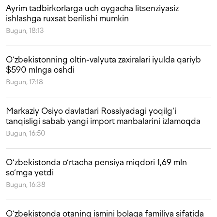
Ayrim tadbirkorlarga uch oygacha litsenziyasiz
ishlashga ruxsat berilishi mumkin
Bugun, 18:13
O‘zbekistonning oltin-valyuta zaxiralari iyulda qariyb
$590 mlnga oshdi
Bugun, 17:18
Markaziy Osiyo davlatlari Rossiyadagi yoqilg‘i
tanqisligi sabab yangi import manbalarini izlamoqda
Bugun, 16:50
O‘zbekistonda o‘rtacha pensiya miqdori 1,69 mln
so‘mga yetdi
Bugun, 16:38
O‘zbekistonda otaning ismini bolaga familiya sifatida