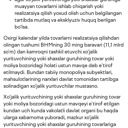
muayyan tovarlarni ishlab chiqarish yoki
realizatsiya qilish yoxud olish uchun belgilangan
tartibda mutlaq va eksklyuziv huquq berilgan
bo‘lsa.
Oxirgi kalendar yilda tovarlarni realizatsiya qilishdan
olingan tushumi BHMning 30 ming baravari (11,1 mlrd
so‘m) dan kamroqni tashkil etuvchi xo‘jalik
yurituvchining yoki shaxslar guruhining tovar yoki
moliya bozoridagi holati ustun mavqe deb e’tirof
etilmaydi. Bundan tabiiy monopoliya subyektlari,
mahsulotlarining narxlari davlat tomonidan tartibga
solinadigan xo‘jalik yurituvchilar mustasno.
Xo‘jalik yurituvchining yoki shaxslar guruhining tovar
yoki moliya bozoridagi ustun mavqeyi e’tirof etilgan
kundan uch kunda vakolatli davlat organi bu haqda
ularga xabarnoma yuboradi, mazkur xo‘jalik
yurituvchining yoki shaxslar guruhining tovarlariga