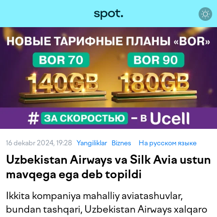
16 dekabr 2024, 19:28
Yangiliklar
Biznes
На русском языке
Uzbekistan Airways va Silk Avia ustun
mavqega ega deb topildi
Ikkita kompaniya mahalliy aviatashuvlar,
bundan tashqari, Uzbekistan Airways xalqaro