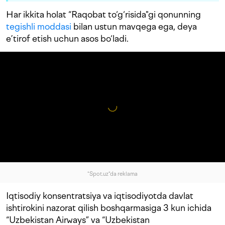
Har ikkita holat “Raqobat to‘g‘risida"gi qonunning
tegishli moddasi
bilan ustun mavqega ega, deya
e’tirof etish uchun asos bo‘ladi.
"Spot.uz"da reklama
Iqtisodiy konsentratsiya va iqtisodiyotda davlat
ishtirokini nazorat qilish boshqarmasiga 3 kun ichida
“Uzbekistan Airways” va “Uzbekistan