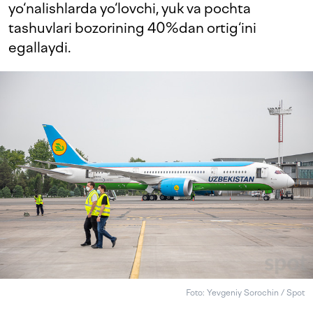
yo‘nalishlarda yo‘lovchi, yuk va pochta
tashuvlari bozorining 40%dan ortig‘ini
egallaydi.
Foto: Yevgeniy Sorochin / Spot