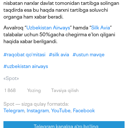
nisbatan narxlar davlat tomonidan tartibga solingan
taqdirda esa bu haqda narxni tartibga soluvchi
organga ham xabar beradi.
Avvalroq “
Uzbekistan Airways
” hamda “
Silk Avia
”
talabalar uchun 50%gacha chegirma e’lon qilgani
haqida xabar berilgandi.
#
raqobat qo‘mitasi
#
silk avia
#
ustun mavqe
#
uzbekistan airways
«Spot»
1 868
Yozing
Tavsiya qilish
Spot — sizga qulay formatda:
Telegram
,
Instagram
,
YouTube
,
Facebook
Telegram kanalga a'zo bo‘ling