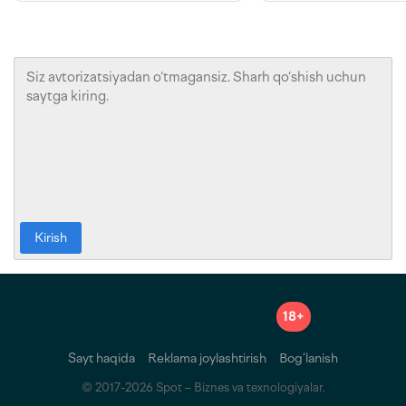
Kirish
18+
Sayt haqida
Reklama joylashtirish
Bog‘lanish
© 2017-2026 Spot – Biznes va texnologiyalar.