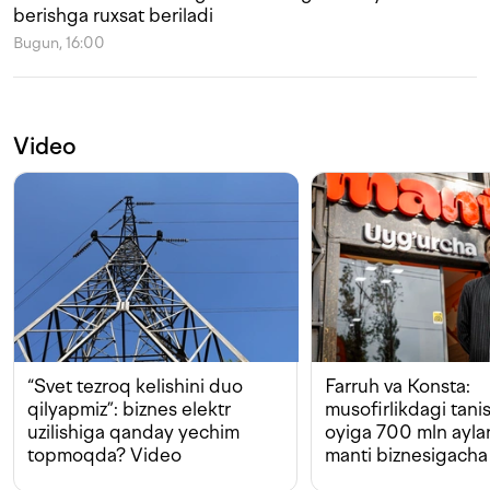
berishga ruxsat beriladi
Bugun, 16:00
Video
“Svet tezroq kelishini duo
Farruh va Konsta:
qilyapmiz”: biznes elektr
musofirlikdagi tan
uzilishiga qanday yechim
oyiga 700 mln ayla
topmoqda? Video
manti biznesigacha