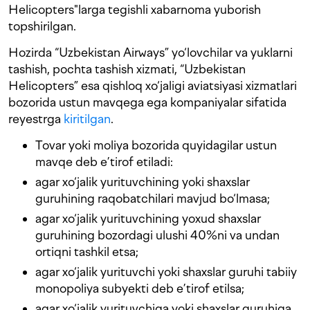
Helicopters"larga tegishli xabarnoma yuborish
topshirilgan.
Hozirda “Uzbekistan Airways” yo‘lovchilar va yuklarni
tashish, pochta tashish xizmati, “Uzbekistan
Helicopters” esa qishloq xo‘jaligi aviatsiyasi xizmatlari
bozorida ustun mavqega ega kompaniyalar sifatida
reyestrga
kiritilgan
.
Tovar yoki moliya bozorida quyidagilar ustun
mavqe deb e’tirof etiladi:
agar xo‘jalik yurituvchining yoki shaxslar
guruhining raqobatchilari mavjud bo‘lmasa;
agar xo‘jalik yurituvchining yoxud shaxslar
guruhining bozordagi ulushi 40%ni va undan
ortiqni tashkil etsa;
agar xo‘jalik yurituvchi yoki shaxslar guruhi tabiiy
monopoliya subyekti deb e’tirof etilsa;
agar xo‘jalik yurituvchiga yoki shaxslar guruhiga