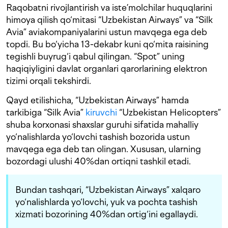
Raqobatni rivojlantirish va iste’molchilar huquqlarini
himoya qilish qo‘mitasi “Uzbekistan Airways” va “Silk
Avia” aviakompaniyalarini ustun mavqega ega deb
topdi. Bu bo‘yicha 13-dekabr kuni qo‘mita raisining
tegishli buyrug‘i qabul qilingan. “Spot” uning
haqiqiyligini davlat organlari qarorlarining elektron
tizimi orqali tekshirdi.
Qayd etilishicha, “Uzbekistan Airways” hamda
tarkibiga “Silk Avia”
kiruvchi
“Uzbekistan Helicopters”
shuba korxonasi shaxslar guruhi sifatida mahalliy
yo‘nalishlarda yo‘lovchi tashish bozorida ustun
mavqega ega deb tan olingan. Xususan, ularning
bozordagi ulushi 40%dan ortiqni tashkil etadi.
Bundan tashqari, “Uzbekistan Airways” xalqaro
yo‘nalishlarda yo‘lovchi, yuk va pochta tashish
xizmati bozorining 40%dan ortig‘ini egallaydi.