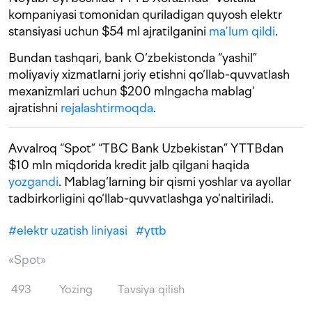
kompaniyasi tomonidan quriladigan quyosh elektr
stansiyasi uchun $54 ml ajratilganini
ma’lum qildi
.
Bundan tashqari, bank O‘zbekistonda “yashil”
moliyaviy xizmatlarni joriy etishni qo‘llab-quvvatlash
mexanizmlari uchun $200 mlngacha mablag‘
ajratishni
rejalashtirmoqda
.
Avvalroq “Spot” “TBC Bank Uzbekistan” YTTBdan
$10 mln miqdorida kredit jalb qilgani haqida
yozgandi
. Mablag‘larning bir qismi yoshlar va ayollar
tadbirkorligini qo‘llab-quvvatlashga yo‘naltiriladi.
#
elektr uzatish liniyasi
#
yttb
«Spot»
493
Yozing
Tavsiya qilish