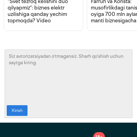
“Svet tezroq kelishini duo
Farruh va Konsta:
qilyapmiz”: biznes elektr
musofirlikdagi tan
uzilishiga qanday yechim
oyiga 700 mln ayla
topmoqda? Video
manti biznesigacha
Kirish