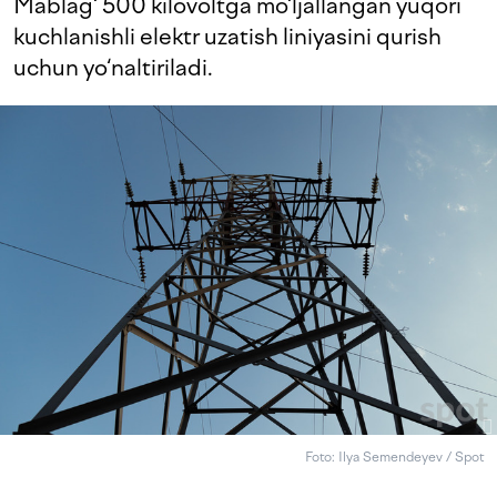
Mablag‘ 500 kilovoltga mo‘ljallangan yuqori
kuchlanishli elektr uzatish liniyasini qurish
uchun yo‘naltiriladi.
Foto: Ilya Semendeyev / Spot