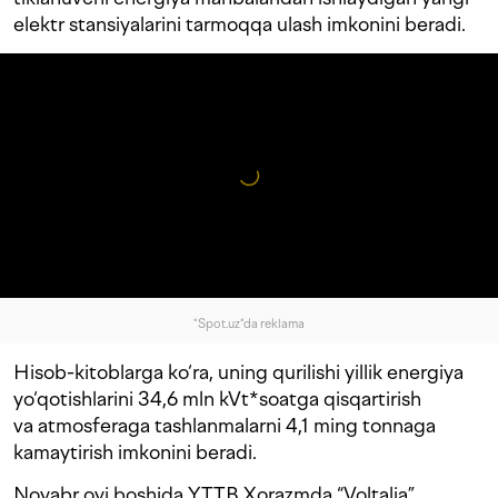
elektr stansiyalarini tarmoqqa ulash imkonini beradi.
"Spot.uz"da reklama
Hisob-kitoblarga ko‘ra, uning qurilishi yillik energiya
yo‘qotishlarini 34,6 mln kVt*soatga qisqartirish
va atmosferaga tashlanmalarni 4,1 ming tonnaga
kamaytirish imkonini beradi.
Noyabr oyi boshida YTTB Xorazmda “Voltalia”