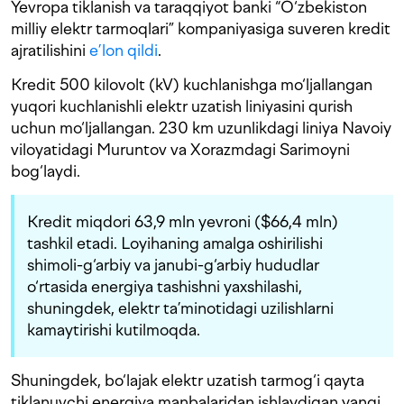
Yevropa tiklanish va taraqqiyot banki “O‘zbekiston
milliy elektr tarmoqlari” kompaniyasiga suveren kredit
ajratilishini
e’lon qildi
.
Kredit 500 kilovolt (kV) kuchlanishga mo‘ljallangan
yuqori kuchlanishli elektr uzatish liniyasini qurish
uchun mo‘ljallangan. 230 km uzunlikdagi liniya Navoiy
viloyatidagi Muruntov va Xorazmdagi Sarimoyni
bog‘laydi.
Kredit miqdori 63,9 mln yevroni ($66,4 mln)
tashkil etadi. Loyihaning amalga oshirilishi
shimoli-g‘arbiy va janubi-g‘arbiy hududlar
o‘rtasida energiya tashishni yaxshilashi,
shuningdek, elektr ta’minotidagi uzilishlarni
kamaytirishi kutilmoqda.
Shuningdek, bo‘lajak elektr uzatish tarmog‘i qayta
tiklanuvchi energiya manbalaridan ishlaydigan yangi