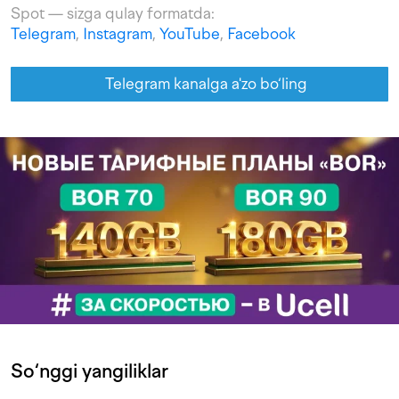
Spot — sizga qulay formatda:
Telegram
,
Instagram
,
YouTube
,
Facebook
Telegram kanalga a'zo bo‘ling
So‘nggi yangiliklar