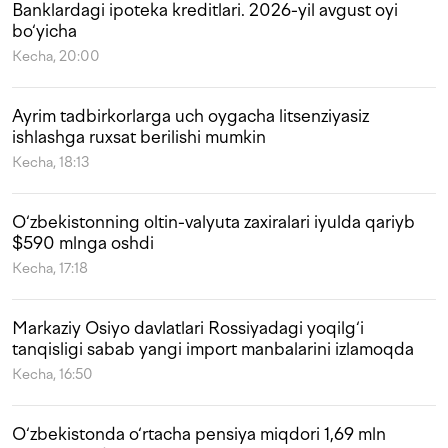
Banklardagi ipoteka kreditlari. 2026-yil avgust oyi
bo‘yicha
Kecha, 20:00
Ayrim tadbirkorlarga uch oygacha litsenziyasiz
ishlashga ruxsat berilishi mumkin
Kecha, 18:13
O‘zbekistonning oltin-valyuta zaxiralari iyulda qariyb
$590 mlnga oshdi
Kecha, 17:18
Markaziy Osiyo davlatlari Rossiyadagi yoqilg‘i
tanqisligi sabab yangi import manbalarini izlamoqda
Kecha, 16:50
O‘zbekistonda o‘rtacha pensiya miqdori 1,69 mln