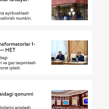
ta ayirboshlash
 oshirish mumkin.
ansformatorlar 1-
i — HET
adagi
ri va gaz taqsimlash
orat qiladi.
isidagi qonunni
otlarini aniqlash