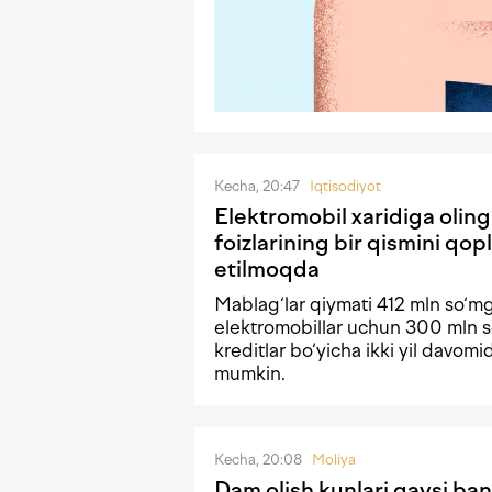
Kecha, 20:47
Iqtisodiyot
Elektromobil xaridiga olin
foizlarining bir qismini qopl
etilmoqda
Mablag‘lar qiymati 412 mln so‘m
elektromobillar uchun 300 mln s
kreditlar bo‘yicha ikki yil davomi
mumkin.
Kecha, 20:08
Moliya
Dam olish kunlari qaysi ban