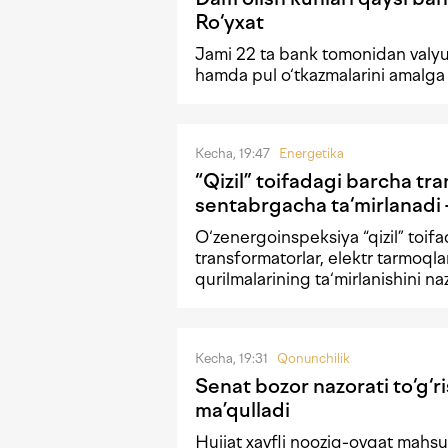
Ro‘yxat
Jami 22 ta bank tomonidan valyu
hamda pul o‘tkazmalarini amalga
Kecha, 19:47
Energetika
“Qizil” toifadagi barcha tr
sentabrgacha ta‘mirlanad
O‘zenergoinspeksiya “qizil” toif
transformatorlar, elektr tarmoqla
qurilmalarining ta‘mirlanishini naz
Kecha, 19:31
Qonunchilik
Senat bozor nazorati to‘g‘r
ma’qulladi
Hujjat xavfli nooziq-ovqat mahsul