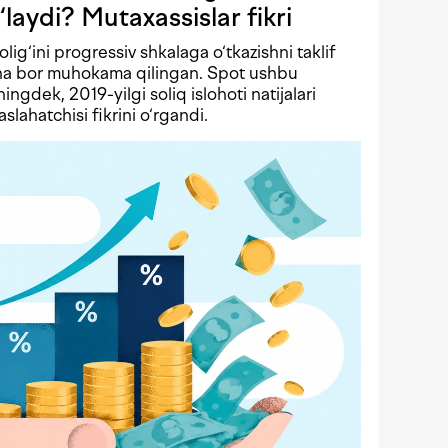
‘laydi? Mutaxassislar fikri
solig‘ini progressiv shkalaga o‘tkazishni taklif
echa bor muhokama qilingan. Spot ushbu
ningdek, 2019-yilgi soliq islohoti natijalari
lahatchisi fikrini o‘rgandi.