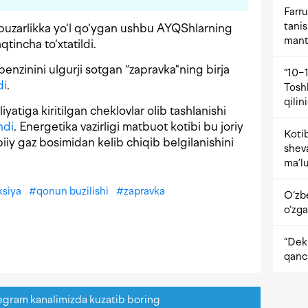
Farru
tani
buzarlikka yo‘l qo‘ygan ushbu AYQShlarning
mant
qtincha to‘xtatildi.
nzinini ulgurji sotgan “zapravka"ning birja
“10−1
di
.
Tosh
qilin
yatiga kiritilgan cheklovlar olib tashlanishi
ndi
. Energetika vazirligi matbuot kotibi bu joriy
Kotib
iiy gaz bosimidan kelib chiqib belgilanishini
shev
ma’lu
ksiya
#
qonun buzilishi
#
zapravka
O‘zb
o‘zga
“Dekr
qanc
egram kanalimizda kuzatib boring