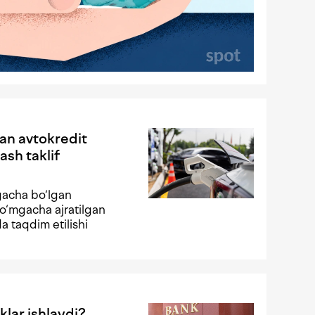
gan avtokredit
ash taklif
gacha bo‘lgan
o‘mgacha ajratilgan
da taqdim etilishi
klar ishlaydi?