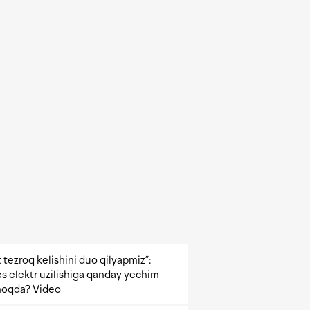
 tezroq kelishini duo qilyapmiz”:
s elektr uzilishiga qanday yechim
oqda? Video