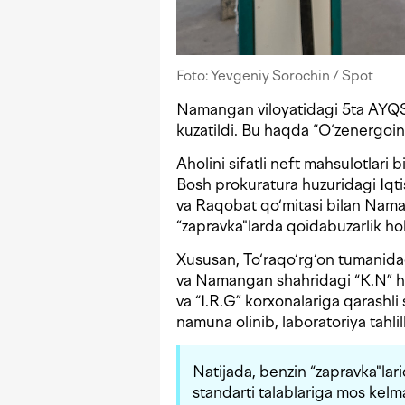
Foto: Yevgeniy Sorochin / Spot
Namangan viloyatidagi 5ta AYQShd
kuzatildi. Bu haqda “O‘zenergoi
Aholini sifatli neft mahsulotlari
Bosh prokuratura huzuridagi Iqti
va Raqobat qo‘mitasi bilan Nama
“zapravka"larda qoidabuzarlik hol
Xususan, To‘raqo‘rg‘on tumanida
va Namangan shahridagi “K.N” 
va “I.R.G” korxonalariga qarashl
namuna olinib, laboratoriya tahlill
Natijada, benzin “zapravka"lar
standarti talablariga mos kelma