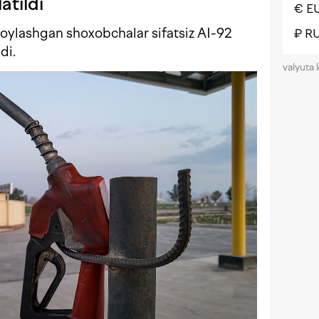
atildi
€ E
joylashgan shoxobchalar sifatsiz AI-92
₽ R
di.
valyuta 