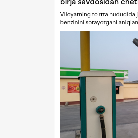
birja savdosidan chetl
Viloyatning to‘rtta hududida 
benzinini sotayotgani aniqlan