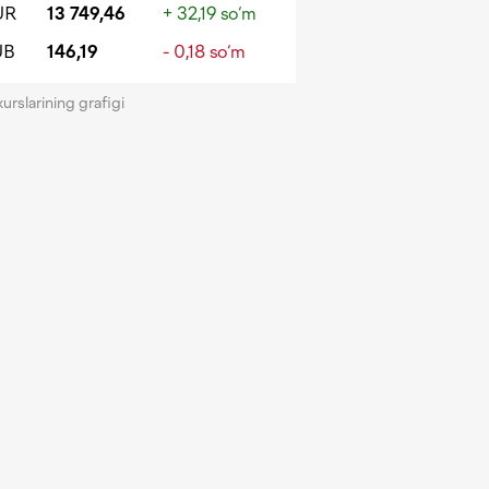
UR
13 749,46
+ 32,19 so‘m
UB
146,19
- 0,18 so‘m
kurslarining grafigi