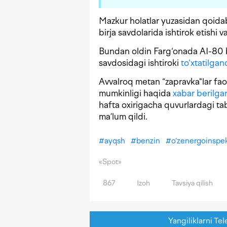
Mazkur holatlar yuzasidan qoida
birja savdolarida ishtirok etishi va
Bundan oldin Farg‘onada AI-80 be
savdosidagi ishtiroki
to‘xtatilgan
Avvalroq metan “zapravka"lar faoli
mumkinligi haqida
xabar berilga
hafta oxirigacha quvurlardagi tab
ma’lum qildi.
#
ayqsh
#
benzin
#
o‘zenergoinspe
«Spot»
867
Izoh
Tavsiya qilish
Yangiliklarni Tel