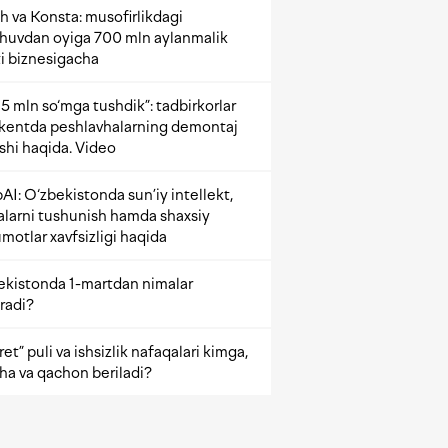
h va Konsta: musofirlikdagi
shuvdan oyiga 700 mln aylanmalik
i biznesigacha
5 mln so‘mga tushdik”: tadbirkorlar
kentda peshlavhalarning demontaj
ishi haqida. Video
AI: O‘zbekistonda sun’iy intellekt,
alarni tushunish hamda shaxsiy
motlar xavfsizligi haqida
ekistonda 1-martdan nimalar
radi?
et” puli va ishsizlik nafaqalari kimga,
ha va qachon beriladi?