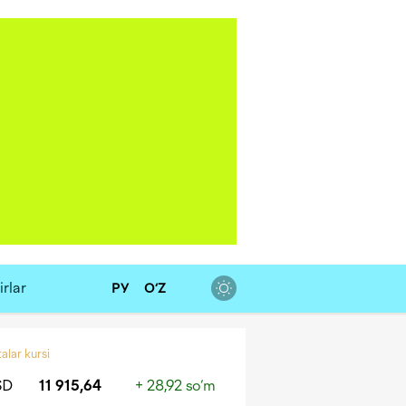
rlar
РУ
O‘Z
alar kursi
SD
11 915,64
+ 28,92 so‘m