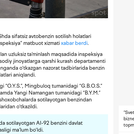
a sifatsiz avtobenzin sotilish holatlari
nspeksiya” matbuot xizmati
xabar berdi
.
 bilan uzluksiz ta’minlash maqsadida inspeksiya
sodiy jinoyatlarga qarshi kurash departamenti
nganda o‘tkazgan nazorat tadbirlarida benzin
atlari aniqlandi.
gi “O.Y.S.”, Mingbuloq tumanidagi “G.B.O.S.”
hamda Yangi Namangan tumanidagi “B.Y.M.”
i shoxobchalarda sotilayotgan benzindan
aridan o‘tkazildi.
“Svet
bizne
ida sotilayotgan AI-92 benzini davlat
topm
sligi ma’lum bo‘ldi.