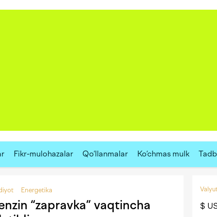
ar
Fikr-mulohazalar
Qo‘llanmalar
Ko‘chmas mulk
Tadbi
Valyut
diyot
Energetika
nzin “zapravka” vaqtincha
$ U