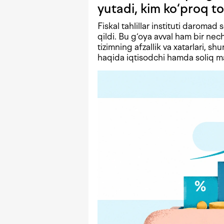
yutadi, kim ko‘proq to
Fiskal tahlillar instituti daromad 
qildi. Bu g‘oya avval ham bir n
tizimning afzallik va xatarlari, shu
haqida iqtisodchi hamda soliq mas