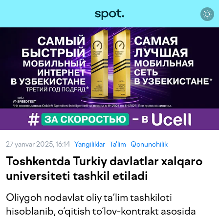
27 yanvar 2025, 16:14
Yangiliklar
Ta'lim
Qonunchilik
Toshkentda Turkiy davlatlar xalqaro
universiteti tashkil etiladi
Oliygoh nodavlat oliy ta’lim tashkiloti
hisoblanib, o‘qitish to‘lov-kontrakt asosida