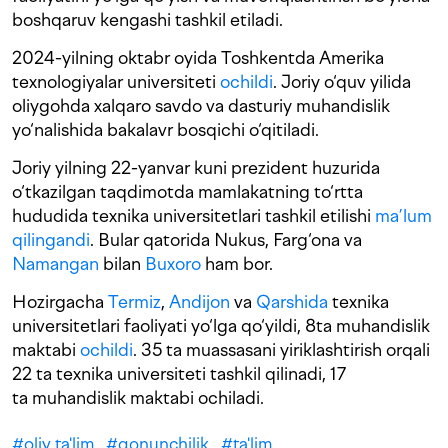
boshqaruv kengashi tashkil etiladi.
2024-yilning oktabr oyida Toshkentda Amerika
texnologiyalar universiteti
ochildi
. Joriy o‘quv yilida
oliygohda xalqaro savdo va dasturiy muhandislik
yo‘nalishida bakalavr bosqichi o‘qitiladi.
Joriy yilning 22-yanvar kuni prezident huzurida
o‘tkazilgan taqdimotda mamlakatning to‘rtta
hududida texnika universitetlari tashkil etilishi
ma’lum
qilingandi
. Bular qatorida Nukus, Farg‘ona va
Namangan
bilan
Buxoro
ham bor.
Hozirgacha
Termiz
,
Andijon
va
Qarshida
texnika
universitetlari faoliyati yo‘lga qo‘yildi, 8ta muhandislik
maktabi
ochildi
. 35 ta muassasani yiriklashtirish orqali
22 ta texnika universiteti tashkil qilinadi, 17
ta muhandislik maktabi ochiladi.
#
oliy ta'lim
#
qonunchilik
#
ta'lim