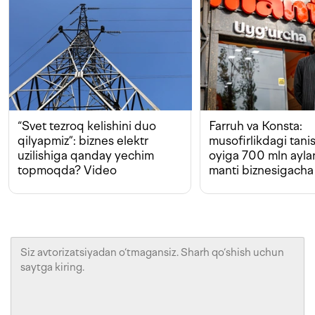
“Svet tezroq kelishini duo
Farruh va Konsta:
qilyapmiz”: biznes elektr
musofirlikdagi tan
uzilishiga qanday yechim
oyiga 700 mln ayla
topmoqda? Video
manti biznesigacha