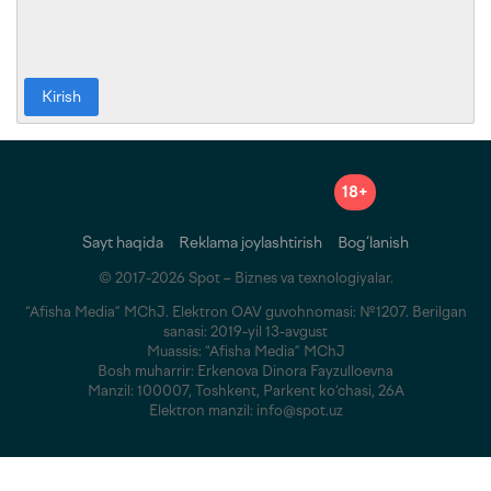
Kirish
18+
Sayt haqida
Reklama joylashtirish
Bog‘lanish
© 2017-2026 Spot – Biznes va texnologiyalar.
“Afisha Media” MChJ. Elektron OAV guvohnomasi: №1207. Berilgan
sanasi: 2019-yil 13-avgust
Muassis: “Afisha Media” MChJ
Bosh muharrir: Erkenova Dinora Fayzulloevna
Manzil: 100007, Toshkent, Parkent ko‘chasi, 26A
Elektron manzil: info@spot.uz