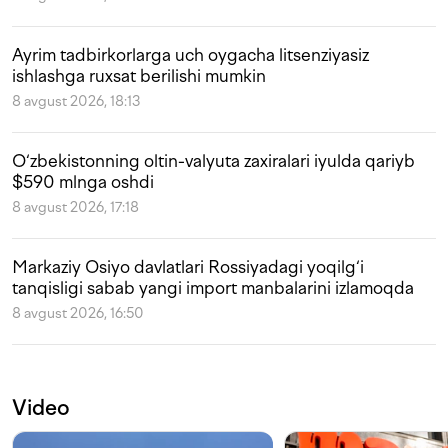
Ayrim tadbirkorlarga uch oygacha litsenziyasiz
ishlashga ruxsat berilishi mumkin
8 avgust 2026, 18:13
O‘zbekistonning oltin-valyuta zaxiralari iyulda qariyb
$590 mlnga oshdi
8 avgust 2026, 17:18
Markaziy Osiyo davlatlari Rossiyadagi yoqilg‘i
tanqisligi sabab yangi import manbalarini izlamoqda
8 avgust 2026, 16:50
Video