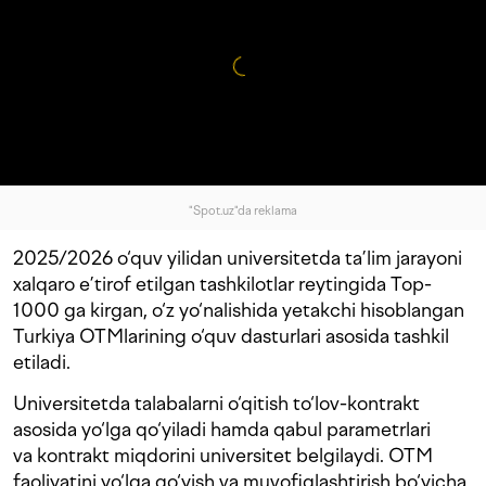
"Spot.uz"da reklama
2025/2026 o‘quv yilidan universitetda ta’lim jarayoni
xalqaro e’tirof etilgan tashkilotlar reytingida Top-
1000 ga kirgan, o‘z yo‘nalishida yetakchi hisoblangan
Turkiya OTMlarining o‘quv dasturlari asosida tashkil
etiladi.
Universitetda talabalarni o‘qitish to‘lov-kontrakt
asosida yo‘lga qo‘yiladi hamda qabul parametrlari
va kontrakt miqdorini universitet belgilaydi. OTM
faoliyatini yo‘lga qo‘yish va muvofiqlashtirish bo‘yicha