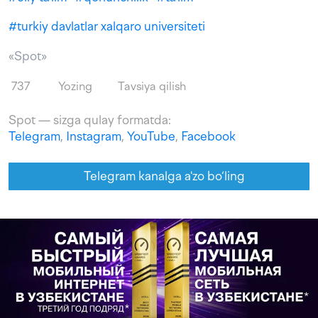
#
turkiy davlatlar xalqaro universiteti
«Spot»
737
Yozing
Tavsiya qilish
Spot — sizga qulay formatda:
Telegram
,
Instagram
,
YouTube
,
Facebook
Telegram kanalga a'zo bo‘ling