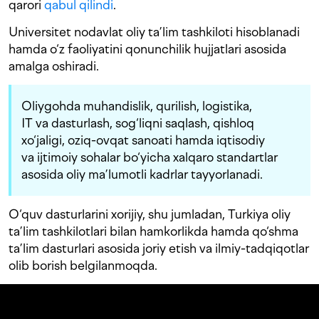
qarori
qabul qilindi
.
Universitet nodavlat oliy ta’lim tashkiloti hisoblanadi
hamda o‘z faoliyatini qonunchilik hujjatlari asosida
amalga oshiradi.
Oliygohda muhandislik, qurilish, logistika,
IT va dasturlash, sog‘liqni saqlash, qishloq
xo‘jaligi, oziq-ovqat sanoati hamda iqtisodiy
va ijtimoiy sohalar bo‘yicha xalqaro standartlar
asosida oliy ma’lumotli kadrlar tayyorlanadi.
O‘quv dasturlarini xorijiy, shu jumladan, Turkiya oliy
ta’lim tashkilotlari bilan hamkorlikda hamda qo‘shma
ta’lim dasturlari asosida joriy etish va ilmiy-tadqiqotlar
olib borish belgilanmoqda.