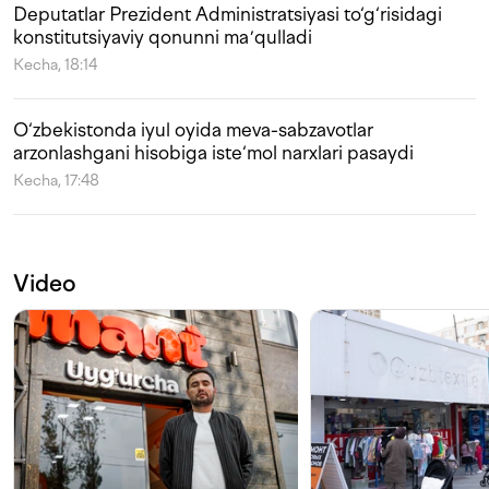
Deputatlar Prezident Administratsiyasi to‘g‘risidagi
konstitutsiyaviy qonunni maʼqulladi
Kecha, 18:14
O‘zbekistonda iyul oyida meva-sabzavotlar
arzonlashgani hisobiga iste‘mol narxlari pasaydi
Kecha, 17:48
Video