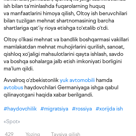
ish bilan ta’minlashda fuqarolarning huquq
va manfaatlarini himoya qilish, Oltoy ish beruvchilari
bilan tuzilgan mehnat shartnomasining barcha
shartlariga qat’iy rioya etishga to‘xtalib o‘tdi.
Oltoy o‘lkasi mehnat va bandlik boshqarmasi vakillari
mamlakatdan mehnat muhojirlarini qurilish, sanoat,
qishloq xo‘jaligi mahsulotlarini qayta ishlash, savdo
va boshqa sohalarga jalb etish imkoniyati borligini
ma’lum qildi.
Avvalroq o‘zbekistonlik
yuk avtomobili
hamda
avtobus
haydovchilari Germaniyaga ishga qabul
qilinayotgani haqida xabar berilgandi.
#
haydovchilik
#
migratsiya
#
rossiya
#
xorijda ish
«Spot»
429
Yozing
Tavsiya qilish