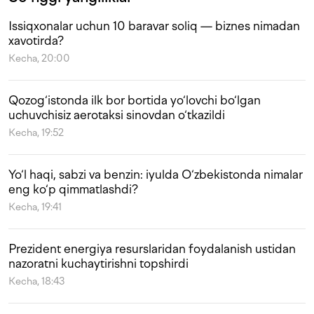
Issiqxonalar uchun 10 baravar soliq — biznes nimadan
xavotirda?
Kecha, 20:00
Qozog‘istonda ilk bor bortida yo‘lovchi bo‘lgan
uchuvchisiz aerotaksi sinovdan o‘tkazildi
Kecha, 19:52
Yo‘l haqi, sabzi va benzin: iyulda O‘zbekistonda nimalar
eng ko‘p qimmatlashdi?
Kecha, 19:41
Prezident energiya resurslaridan foydalanish ustidan
nazoratni kuchaytirishni topshirdi
Kecha, 18:43