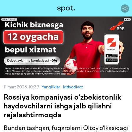
РЕКЛАМА
11 mart 2025, 10:39
Yangiliklar
Iqtisodiyot
Rossiya kompaniyasi o‘zbekistonlik
haydovchilarni ishga jalb qilishni
rejalashtirmoqda
Bundan tashqari, fuqarolarni Oltoy o‘lkasidagi