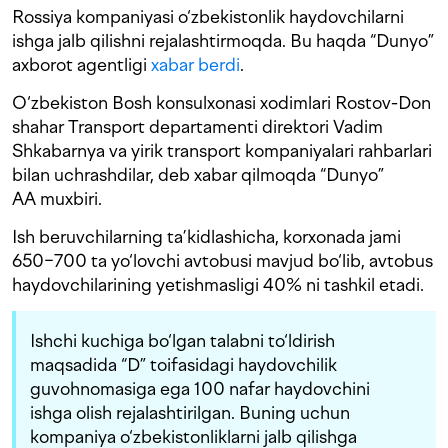
Rossiya kompaniyasi o‘zbekistonlik haydovchilarni
ishga jalb qilishni rejalashtirmoqda. Bu haqda “Dunyo”
axborot agentligi
xabar berdi
.
O‘zbekiston Bosh konsulxonasi xodimlari Rostov-Don
shahar Transport departamenti direktori Vadim
Shkabarnya va yirik transport kompaniyalari rahbarlari
bilan uchrashdilar, deb xabar qilmoqda “Dunyo”
AA muxbiri.
Ish beruvchilarning ta’kidlashicha, korxonada jami
650−700 ta yo‘lovchi avtobusi mavjud bo‘lib, avtobus
haydovchilarining yetishmasligi 40% ni tashkil etadi.
Ishchi kuchiga bo‘lgan talabni to‘ldirish
maqsadida “D” toifasidagi haydovchilik
guvohnomasiga ega 100 nafar haydovchini
ishga olish rejalashtirilgan. Buning uchun
kompaniya o‘zbekistonliklarni jalb qilishga