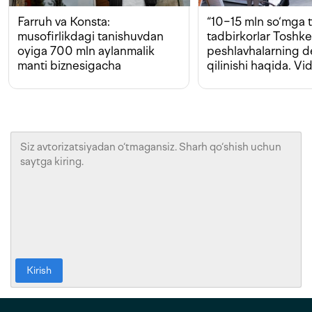
Farruh va Konsta:
“10−15 mln so‘mga t
musofirlikdagi tanishuvdan
tadbirkorlar Toshk
oyiga 700 mln aylanmalik
peshlavhalarning 
manti biznesigacha
qilinishi haqida. Vi
Kirish