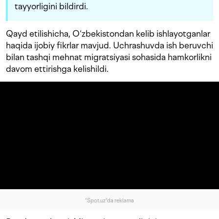
tayyorligini bildirdi.
Qayd etilishicha, O‘zbekistondan kelib ishlayotganlar
haqida ijobiy fikrlar mavjud. Uchrashuvda ish beruvchi
bilan tashqi mehnat migratsiyasi sohasida hamkorlikni
davom ettirishga kelishildi.
"Spot.uz"da reklama