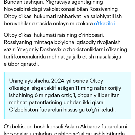
Bundan tashqari, Migratsiya agentligining
Novosibirskdagi vakolatxonasi bilan Rossiyaning
Oltoy o‘lkasi hukumati rahbariyati va salohiyatli ish
beruvchilar o‘rtasida onlayn muzokara
o‘tkazildi
.
Oltoy o‘lkasi hukumati raisining o‘rinbosari,
Rossiyaning mintaqa bo‘yicha iqtisodiy rivojlanish
vaziri Yevgeniy Deshevix o‘zbekistonliklarni o‘lkaning
turli korxonalarida mehnatga jalb etish masalasiga
e’tibor qaratdi.
Uning aytishicha, 2024-yil oxirida Oltoy
o‘lkasiga ishga taklif etilgan 11 ming nafar xorijiy
ishchining 6 mingdan ortig‘i, o‘tgan yili berilfan
mehnat patentlarining uchdan ikki qismi
O‘zbekiston fuqarolari hissasiga to‘g‘ri keladi.
O‘zbekiston bosh konsuli Aslam Akbarov fuqarolarni
korxonalar, jumladan, qishloq xo‘jaligi tashkilotlarida