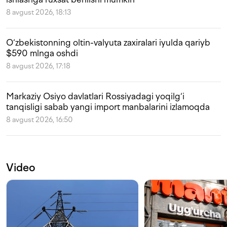
8 avgust 2026, 18:13
O‘zbekistonning oltin-valyuta zaxiralari iyulda qariyb
$590 mlnga oshdi
8 avgust 2026, 17:18
Markaziy Osiyo davlatlari Rossiyadagi yoqilg‘i
tanqisligi sabab yangi import manbalarini izlamoqda
8 avgust 2026, 16:50
Video