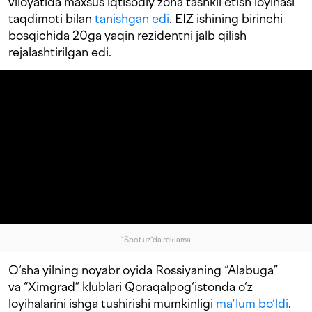
viloyatida maxsus iqtisodiy zona tashkil etish loyihasi
taqdimoti bilan
tanishgan edi
. EIZ ishining birinchi
bosqichida 20ga yaqin rezidentni jalb qilish
rejalashtirilgan edi.
"Spot.uz"da reklama
O‘sha yilning noyabr oyida Rossiyaning “Alabuga”
va “Ximgrad” klublari Qoraqalpog‘istonda o‘z
loyihalarini ishga tushirishi mumkinligi
ma’lum bo‘ldi
.