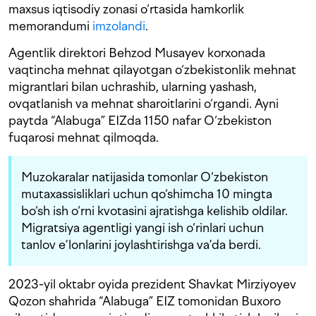
maxsus iqtisodiy zonasi o‘rtasida hamkorlik
memorandumi
imzolandi
.
Agentlik direktori Behzod Musayev korxonada
vaqtincha mehnat qilayotgan o‘zbekistonlik mehnat
migrantlari bilan uchrashib, ularning yashash,
ovqatlanish va mehnat sharoitlarini o‘rgandi. Ayni
paytda “Alabuga” EIZda 1150 nafar O‘zbekiston
fuqarosi mehnat qilmoqda.
Muzokaralar natijasida tomonlar O‘zbekiston
mutaxassisliklari uchun qo‘shimcha 10 mingta
bo‘sh ish o‘rni kvotasini ajratishga kelishib oldilar.
Migratsiya agentligi yangi ish o‘rinlari uchun
tanlov e’lonlarini joylashtirishga va’da berdi.
2023-yil oktabr oyida prezident Shavkat Mirziyoyev
Qozon shahrida “Alabuga” EIZ tomonidan Buxoro