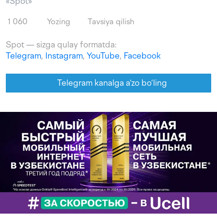
«Spot»
1 060
Yozing
Tavsiya qilish
Spot — sizga qulay formatda:
Telegram
,
Instagram
,
YouTube
,
Facebook
Telegram kanalga a'zo bo‘ling