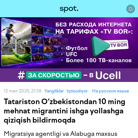
13 mart 2025, 21:38
Yangiliklar
Iqtisodiyot
На русском языке
Tatariston O‘zbekistondan 10 ming
mehnat migrantini ishga yollashga
qiziqish bildirmoqda
Migratsiya agentligi va Alabuga maxsus