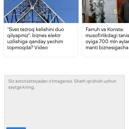
“Svet tezroq kelishini duo
Farruh va Konsta:
qilyapmiz”: biznes elektr
musofirlikdagi tan
uzilishiga qanday yechim
oyiga 700 mln ayla
topmoqda? Video
manti biznesigacha