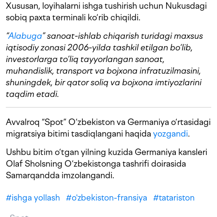
Xususan, loyihalarni ishga tushirish uchun Nukusdagi
sobiq paxta terminali ko‘rib chiqildi.
“
Alabuga
” sanoat-ishlab chiqarish turidagi maxsus
iqtisodiy zonasi 2006-yilda tashkil etilgan bo‘lib,
investorlarga to‘liq tayyorlangan sanoat,
muhandislik, transport va bojxona infratuzilmasini,
shuningdek, bir qator soliq va bojxona imtiyozlarini
taqdim etadi.
Avvalroq “Spot” O‘zbekiston va Germaniya o‘rtasidagi
migratsiya bitimi tasdiqlangani haqida
yozgandi
.
Ushbu bitim o‘tgan yilning kuzida Germaniya kansleri
Olaf Sholsning O‘zbekistonga tashrifi doirasida
Samarqandda imzolangandi.
#
ishga yollash
#
o'zbekiston-fransiya
#
tatariston