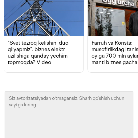
“Svet tezroq kelishini duo
Farruh va Konsta:
qilyapmiz”: biznes elektr
musofirlikdagi tan
uzilishiga qanday yechim
oyiga 700 mln ayla
topmoqda? Video
manti biznesigacha