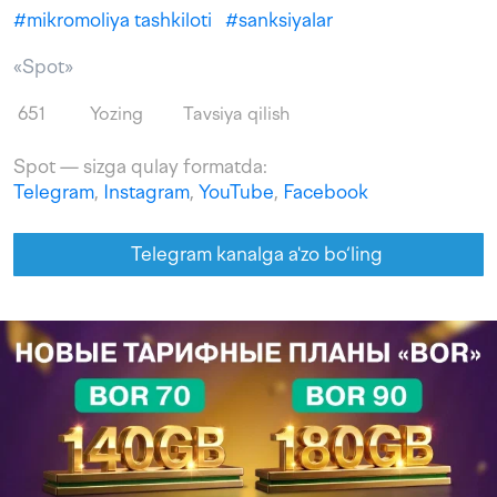
#
mikromoliya tashkiloti
#
sanksiyalar
«Spot»
651
Yozing
Tavsiya qilish
Spot — sizga qulay formatda:
Telegram
,
Instagram
,
YouTube
,
Facebook
Telegram kanalga a'zo bo‘ling