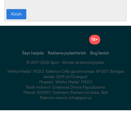
Kirish
18+
Sayt haqida
Reklama joylashtirish
Bog‘lanish
© 2017-2026 Spot – Biznes va texnologiyalar.
“Afisha Media” MChJ. Elektron OAV guvohnomasi: №1207. Berilgan
sanasi: 2019-yil 13-avgust
Muassis: “Afisha Media” MChJ
Bosh muharrir: Erkenova Dinora Fayzulloevna
Manzil: 100007, Toshkent, Parkent ko‘chasi, 26A
Elektron manzil: info@spot.uz