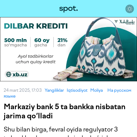
24 mart 2025, 17:03
Yangiliklar
Iqtisodiyot
Moliya
На русском
языке
Markaziy bank 5 ta bankka nisbatan
jarima qo‘lladi
Shu bilan birga, fevral oyida regulyator 3