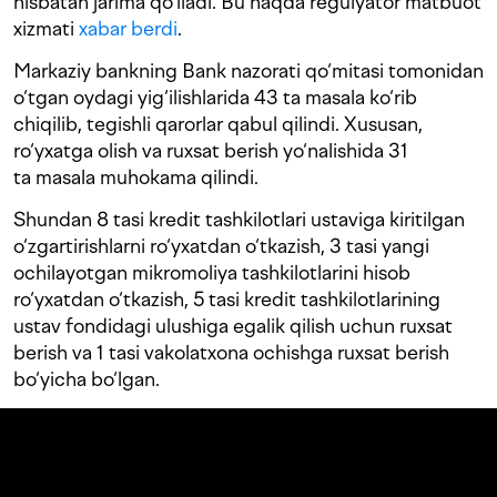
nisbatan jarima qo‘lladi. Bu haqda regulyator matbuot
xizmati
xabar berdi
.
Markaziy bankning Bank nazorati qo‘mitasi tomonidan
o‘tgan oydagi yig‘ilishlarida 43 ta masala ko‘rib
chiqilib, tegishli qarorlar qabul qilindi. Xususan,
ro‘yxatga olish va ruxsat berish yo‘nalishida 31
ta masala muhokama qilindi.
Shundan 8 tasi kredit tashkilotlari ustaviga kiritilgan
o‘zgartirishlarni ro‘yxatdan o‘tkazish, 3 tasi yangi
ochilayotgan mikromoliya tashkilotlarini hisob
ro‘yxatdan o‘tkazish, 5 tasi kredit tashkilotlarining
ustav fondidagi ulushiga egalik qilish uchun ruxsat
berish va 1 tasi vakolatxona ochishga ruxsat berish
bo‘yicha bo‘lgan.