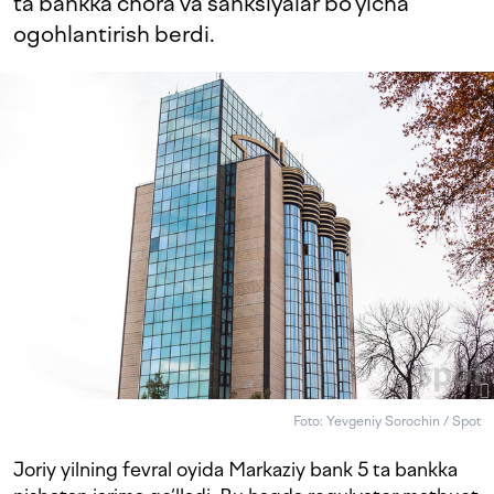
ta bankka chora va sanksiyalar bo‘yicha
ogohlantirish berdi.
Foto: Yevgeniy Sorochin / Spot
Joriy yilning fevral oyida Markaziy bank 5 ta bankka