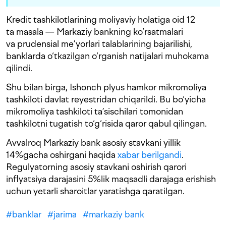
Kredit tashkilotlarining moliyaviy holatiga oid 12
ta masala — Markaziy bankning ko‘rsatmalari
va prudensial me’yorlari talablarining bajarilishi,
banklarda o‘tkazilgan o‘rganish natijalari muhokama
qilindi.
Shu bilan birga, Ishonch plyus hamkor mikromoliya
tashkiloti davlat reyestridan chiqarildi. Bu bo‘yicha
mikromoliya tashkiloti ta’sischilari tomonidan
tashkilotni tugatish to‘g‘risida qaror qabul qilingan.
Avvalroq Markaziy bank asosiy stavkani yillik
14%gacha oshirgani haqida
xabar berilgandi
.
Regulyatorning asosiy stavkani oshirish qarori
inflyatsiya darajasini 5%lik maqsadli darajaga erishish
uchun yetarli sharoitlar yaratishga qaratilgan.
#
banklar
#
jarima
#
markaziy bank