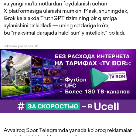
va yangi ma’lumotlardan foydalanish uchun
X platformasiga ulanishi mumkin. Mask, shuningdek,
Grok kelajakda TruthGPT tizimining bir qismiga
aylanishini ta’kidladi — uning so‘zlariga ko‘ra,
bu “maksimal darajada halol sun’iy intellekt” bo‘ladi.
reklama joylashtirish
Avvalroq Spot Telegramda yanada ko‘proq reklamalar