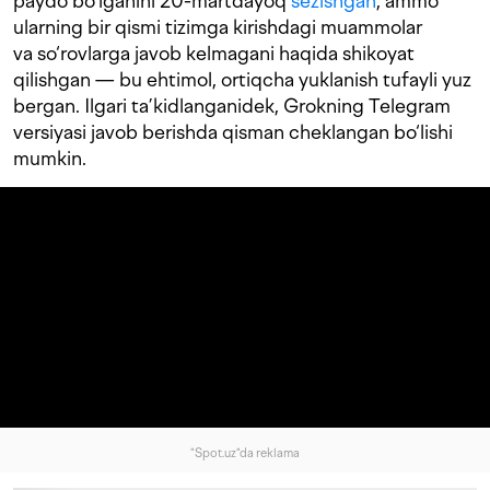
paydo bo‘lganini 20-martdayoq
sezishgan
, ammo
ularning bir qismi tizimga kirishdagi muammolar
va so‘rovlarga javob kelmagani haqida shikoyat
qilishgan — bu ehtimol, ortiqcha yuklanish tufayli yuz
bergan. Ilgari ta’kidlanganidek, Grokning Telegram
versiyasi javob berishda qisman cheklangan bo‘lishi
mumkin.
"Spot.uz"da reklama