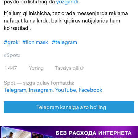
paydo bo‘lishi haqida
yozgandi
.
Ma’lum qilinishicha, tez orada messenjerda reklama
nafaqat kanallarda, balki qidiruv natijalarida ham
ko‘rsatiladi.
#
grok
#
ilon mask
#
telegram
«Spot»
1 447
Yozing
Tavsiya qilish
Spot — sizga qulay formatda:
Telegram
,
Instagram
,
YouTube
,
Facebook
Telegram kanalga a'zo bo‘ling