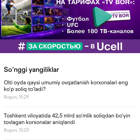
So‘nggi yangiliklar
Olti oyda qaysi umumiy ovqatlanish korxonalari eng
ko‘p soliq to‘ladi?
Bugun, 15:29
Toshkent viloyatida 42,5 mlrd so‘mlik soliqdan bo‘yin
tovlagan korxonalar aniqlandi
Bugun, 15:20