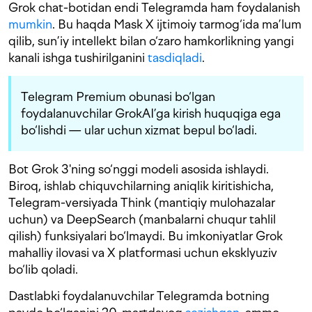
Grok chat-botidan endi Telegramda ham foydalanish
mumkin
. Bu haqda Mask X ijtimoiy tarmog‘ida ma’lum
qilib, sun’iy intellekt bilan o‘zaro hamkorlikning yangi
kanali ishga tushirilganini
tasdiqladi
.
Telegram Premium obunasi bo‘lgan
foydalanuvchilar GrokAI’ga kirish huquqiga ega
bo‘lishdi — ular uchun xizmat bepul bo‘ladi.
Bot Grok 3'ning so‘nggi modeli asosida ishlaydi.
Biroq, ishlab chiquvchilarning aniqlik kiritishicha,
Telegram-versiyada Think (mantiqiy mulohazalar
uchun) va DeepSearch (manbalarni chuqur tahlil
qilish) funksiyalari bo‘lmaydi. Bu imkoniyatlar Grok
mahalliy ilovasi va X platformasi uchun eksklyuziv
bo‘lib qoladi.
Dastlabki foydalanuvchilar Telegramda botning