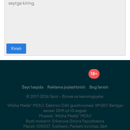
Kirish
18+
Sayt haqida
Reklama joylashtirish
Bog‘lanish
© 2017-2026 Spot – Biznes va texnologiyalar.
“Afisha Media” MChJ. Elektron OAV guvohnomasi: №1207. Berilgan
sanasi: 2019-yil 13-avgust
Muassis: “Afisha Media” MChJ
Bosh muharrir: Erkenova Dinora Fayzulloevna
Manzil: 100007, Toshkent, Parkent ko‘chasi, 26A