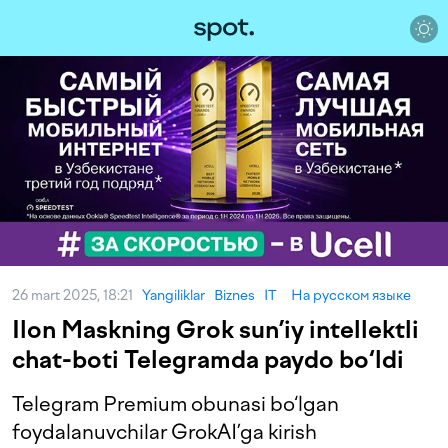
26 mart 2025, 18:21
Yangiliklar
Biznes
IT
На русском языке
Ilon Maskning Grok sun’iy intellektli
chat-boti Telegramda paydo bo‘ldi
Telegram Premium obunasi bo‘lgan
foydalanuvchilar GrokAI’ga kirish