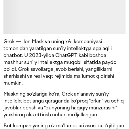
Grok — Ilon Mask va uning xAI kompaniyasi
tomonidan yaratilgan sun’iy intellektga ega aqlli
chatbot. U 2023-yilda ChatGPT kabi boshqa
mashhur sun’iy intellektga muqobil sifatida paydo
bo‘ldi. Grok savollarga javob berishi, yangiliklarni
sharhlashi va real vaqt rejimida ma’lumot qidirishi
mumkin.
Maskning so‘zlariga ko‘ra, Grok an’anaviy sun’iy
intellekt botlariga qaraganda ko‘proq “erkin” va ochiq
javoblar berish va “dunyoning haqiqiy manzarasini”
yaxshiroq aks ettirish uchun mo‘ljallangan.
Bot kompaniyaning o‘z ma’lumotlari asosida o‘qitilgan