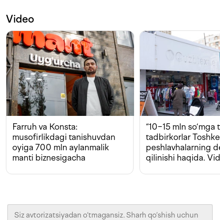
Video
Farruh va Konsta:
“10−15 mln so‘mga t
musofirlikdagi tanishuvdan
tadbirkorlar Toshk
oyiga 700 mln aylanmalik
peshlavhalarning 
manti biznesigacha
qilinishi haqida. Vi