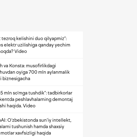
 tezroq kelishini duo qilyapmiz”:
s elektr uzilishiga qanday yechim
oqda? Video
h va Konsta: musofirlikdagi
shuvdan oyiga 700 mln aylanmalik
i biznesigacha
5 mln so‘mga tushdik”: tadbirkorlar
kentda peshlavhalarning demontaj
ishi haqida. Video
AI: O‘zbekistonda sun’iy intellekt,
alarni tushunish hamda shaxsiy
motlar xavfsizligi haqida