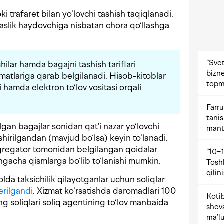
i trafaret bilan yo‘lovchi tashish taqiqlanadi.
aslik haydovchiga nisbatan chora qo‘llashga
“Svet
chilar hamda bagajni tashish tariflari
bizne
zmatlariga qarab belgilanadi. Hisob-kitoblar
topm
i hamda elektron to‘lov vositasi orqali
Farru
tani
lgan bagajlar sonidan qat’i nazar yo‘lovchi
mant
hirilgandan (mavjud bo‘lsa) keyin to‘lanadi.
agregator tomonidan belgilangan qoidalar
“10−1
ngacha qismlarga bo‘lib to‘lanishi mumkin.
Tosh
qilin
olda taksichilik qilayotganlar uchun soliqlar
erilgandi
. Xizmat ko‘rsatishda daromadlari 100
Kotib
 soliqlari soliq agentining to‘lov manbaida
shev
ma’lu