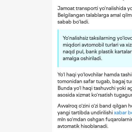
Jamoat transporti yo‘nalishida yok
Belgilangan talablarga amal qilm
sabab bo‘ladi.
Yo‘nalishsiz taksilarning yo‘lov
miqdori avtomobil turlari va xi
naqd pul, bank plastik kartalar
amalga oshiriladi.
Yo‘l haqi yo‘lovchilar hamda tashi
tomonidan safar tugab, bagaj tus
Bunda yo‘l haqi tashuvchi yoki 
asosida xizmat ko‘rsatish tugagu
Avvalroq o‘zini o‘zi band qilgan h
yangi tartibda undirilishi
xabar b
mln so‘mdan oshgan fuqarolarning
avtomatik hisoblanadi.