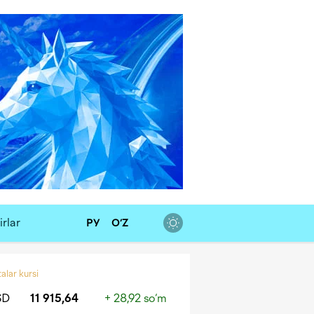
rlar
РУ
O‘Z
alar kursi
SD
11 915,64
+ 28,92 so‘m