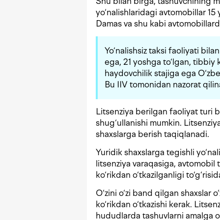
Shu bilan birga, tashuvchining ma
yo‘nalishlaridagi avtomobillar 15 
Damas va shu kabi avtomobillarda 
Yo‘nalishsiz taksi faoliyati bi
ega, 21 yoshga to‘lgan, tibbiy 
haydovchilik stajiga ega O‘zbe
Bu IIV tomonidan nazorat qilin
Litsenziya berilgan faoliyat turi
shug‘ullanishi mumkin. Litsenziy
shaxslarga berish taqiqlanadi.
Yuridik shaxslarga tegishli yo‘nal
litsenziya varaqasiga, avtomobil 
ko‘rikdan o‘tkazilganligi to‘g‘risi
O‘zini o‘zi band qilgan shaxslar o
ko‘rikdan o‘tkazishi kerak. Litse
hududlarda tashuvlarni amalga o