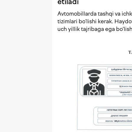
etiladi
Avtomobillarda tashqi va ichki
tizimlari bo‘lishi kerak. Hay
uch yillik tajribaga ega bo‘lish