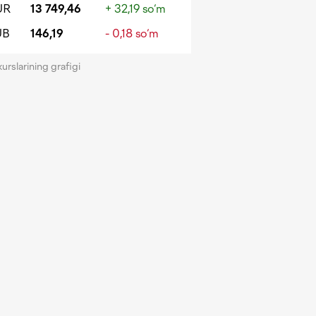
UR
13 749,46
+ 32,19 so‘m
UB
146,19
- 0,18 so‘m
kurslarining grafigi