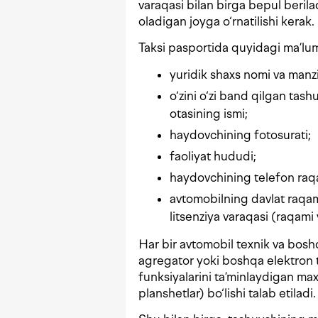
varaqasi bilan birga bepul berila
oladigan joyga o‘rnatilishi kerak.
Taksi pasportida quyidagi ma’lum
yuridik shaxs nomi va manzil
o‘zini o‘zi band qilgan tas
otasining ismi;
haydovchining fotosurati;
faoliyat hududi;
haydovchining telefon raq
avtomobilning davlat raqami
litsenziya varaqasi (raqami
Har bir avtomobil texnik va boshq
agregator yoki boshqa elektron to
funksiyalarini ta’minlaydigan ma
planshetlar) bo‘lishi talab etiladi.