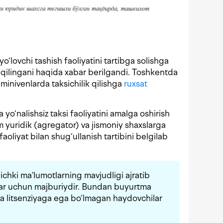
o‘lovchi tashish faoliyatini tartibga solishga
 qilingani haqida xabar berilgandi. Toshkentda
 minivenlarda taksichilik qilishga
ruxsat
 yo‘nalishsiz taksi faoliyatini amalga oshirish
m yuridik (agregator) va jismoniy shaxslarga
faoliyat bilan shug‘ullanish tartibini belgilab
a ichki ma’lumotlarning mavjudligi ajratib
lar uchun majburiydir. Bundan buyurtma
da litsenziyaga ega bo‘lmagan haydovchilar