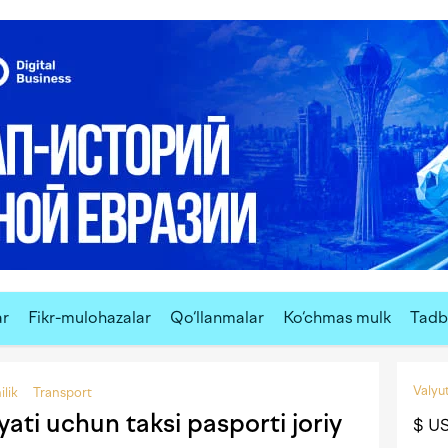
ar
Fikr-mulohazalar
Qo‘llanmalar
Ko‘chmas mulk
Tadbi
Valyut
lik
Transport
iyati uchun taksi pasporti joriy
$ U