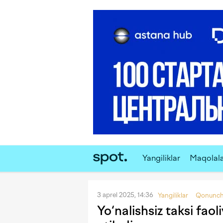
Yangiliklar
Maqolal
3 aprel 2025, 14:36
Yangiliklar
Qonunchi
Yo‘nalishsiz taksi faol