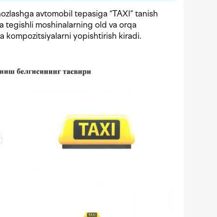
ihozlashga avtomobil tepasiga “TAXІ” tanish
ga tegishli moshinalarning old va orqa
 kompozitsiyalarni yopishtirish kiradi.