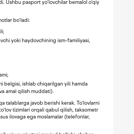
di. Ushbu pasport yo‘lovchilar bemalol o‘qiy
otlar bo‘ladi:
i;
huvchi yoki haydovchining ism-familiyasi,
ami;
 belgisi, ishlab chiqarilgan yili hamda
 va amal qilish muddati).
a talablarga javob berishi kerak. To‘lovlarni
‘lov tizimlari orqali qabul qilish, taksometr
xsus ilovaga ega moslamalar (telefonlar,