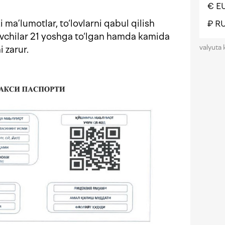
€ E
 ma’lumotlar, to‘lovlarni qabul qilish
₽ R
dovchilar 21 yoshga to‘lgan hamda kamida
valyuta 
i zarur.