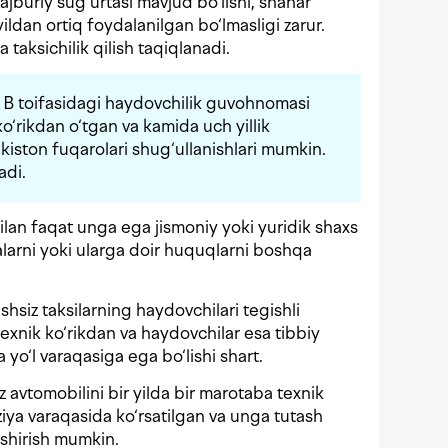
jburiy sug‘urtasi mavjud bo‘lishi, shahar
yildan ortiq foydalanilgan bo‘lmasligi zarur.
taksichilik qilish taqiqlanadi.
lan B toifasidagi haydovchilik guvohnomasi
ko‘rikdan o‘tgan va kamida uch yillik
kiston fuqarolari shug‘ullanishlari mumkin.
adi.
 bilan faqat unga ega jismoniy yoki yuridik shaxs
alarni yoki ularga doir huquqlarni boshqa
ishsiz taksilarning haydovchilari tegishli
texnik ko‘rikdan va haydovchilar esa tibbiy
da yo‘l varaqasiga ega bo‘lishi shart.
‘z avtomobilini bir yilda bir marotaba texnik
nziya varaqasida ko‘rsatilgan va unga tutash
shirish mumkin.