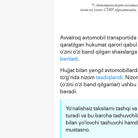
Avvalroq avtomobil transportida y
qaratilgan hukumat qarori qabul
o‘zini o‘zi band qilgan shaxslarga
beriladi
.
Hujjat bilan yengil avtomobillarda
to‘g‘rida nizom
tasdiqlandi
. Nizo
(o‘zini o‘zi band qilganlar) ushbu 
beradi.
Yo‘nalishsiz taksilarni tashqi v
turadi va bu barcha tashuvchi
bilan yo‘lovchi tashuvchi ham
mustasno.