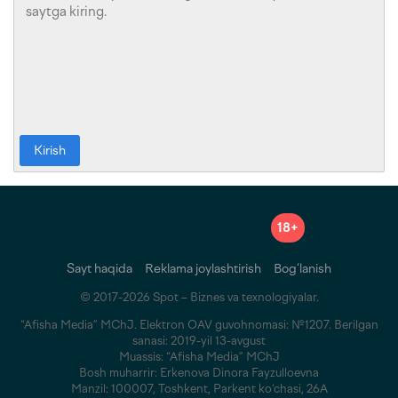
Kirish
18+
Sayt haqida
Reklama joylashtirish
Bog‘lanish
© 2017-2026 Spot – Biznes va texnologiyalar.
“Afisha Media” MChJ. Elektron OAV guvohnomasi: №1207. Berilgan
sanasi: 2019-yil 13-avgust
Muassis: “Afisha Media” MChJ
Bosh muharrir: Erkenova Dinora Fayzulloevna
Manzil: 100007, Toshkent, Parkent ko‘chasi, 26A