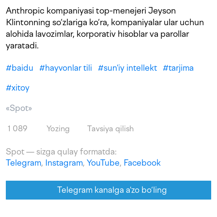
Anthropic kompaniyasi top-menejeri Jeyson
Klintonning so‘zlariga ko‘ra, kompaniyalar ular uchun
alohida lavozimlar, korporativ hisoblar va parollar
yaratadi.
#
baidu
#
hayvonlar tili
#
sun'iy intellekt
#
tarjima
#
xitoy
«Spot»
1 089
Yozing
Tavsiya qilish
Spot — sizga qulay formatda:
Telegram
,
Instagram
,
YouTube
,
Facebook
Telegram kanalga a'zo bo‘ling