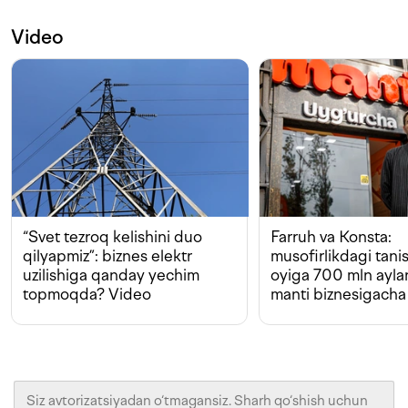
Video
“Svet tezroq kelishini duo
Farruh va Konsta:
qilyapmiz”: biznes elektr
musofirlikdagi tan
uzilishiga qanday yechim
oyiga 700 mln ayla
topmoqda? Video
manti biznesigacha