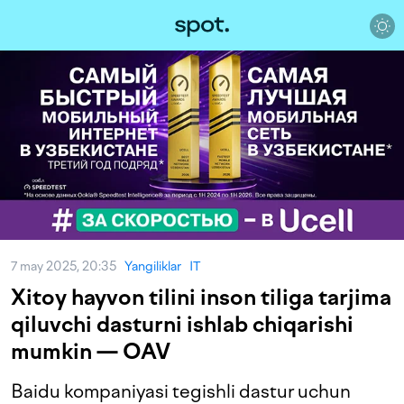
7 may 2025, 20:35
Yangiliklar
IT
Xitoy hayvon tilini inson tiliga tarjima
qiluvchi dasturni ishlab chiqarishi
mumkin — OAV
Baidu kompaniyasi tegishli dastur uchun