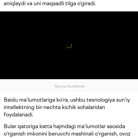
aniqlaydi va uni maqsadli tilga o‘giradi.
"Spot.uz"da reklama
Baidu ma’lumotlariga ko‘ra, ushbu texnologiya sun’iy
intellektning bir nechta kichik sohalaridan
foydalanadi.
Bular qatoriga katta hajmdagi ma’lumotlar asosida
o‘rganish imkonini beruvchi mashinali o‘rganish, ovoz