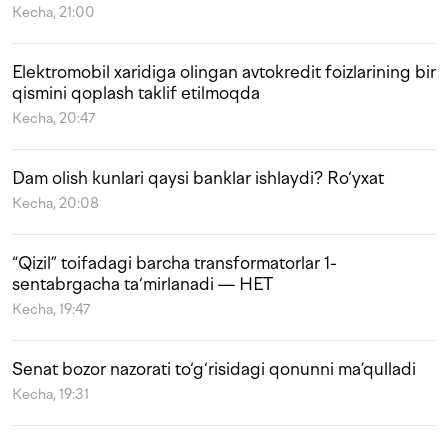
Kecha, 21:00
Elektromobil xaridiga olingan avtokredit foizlarining bir
qismini qoplash taklif etilmoqda
Kecha, 20:47
Dam olish kunlari qaysi banklar ishlaydi? Ro‘yxat
Kecha, 20:08
“Qizil” toifadagi barcha transformatorlar 1-
sentabrgacha ta‘mirlanadi — HET
Kecha, 19:47
Senat bozor nazorati to‘g‘risidagi qonunni ma’qulladi
Kecha, 19:31