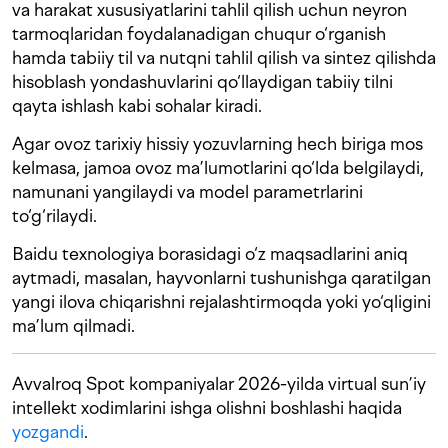
va harakat xususiyatlarini tahlil qilish uchun neyron
tarmoqlaridan foydalanadigan chuqur o‘rganish
hamda tabiiy til va nutqni tahlil qilish va sintez qilishda
hisoblash yondashuvlarini qo‘llaydigan tabiiy tilni
qayta ishlash kabi sohalar kiradi.
Agar ovoz tarixiy hissiy yozuvlarning hech biriga mos
kelmasa, jamoa ovoz ma’lumotlarini qo‘lda belgilaydi,
namunani yangilaydi va model parametrlarini
to‘g‘rilaydi.
Baidu texnologiya borasidagi o‘z maqsadlarini aniq
aytmadi, masalan, hayvonlarni tushunishga qaratilgan
yangi ilova chiqarishni rejalashtirmoqda yoki yo‘qligini
ma’lum qilmadi.
Avvalroq Spot kompaniyalar 2026-yilda virtual sun’iy
intellekt xodimlarini ishga olishni boshlashi haqida
yozgandi
.