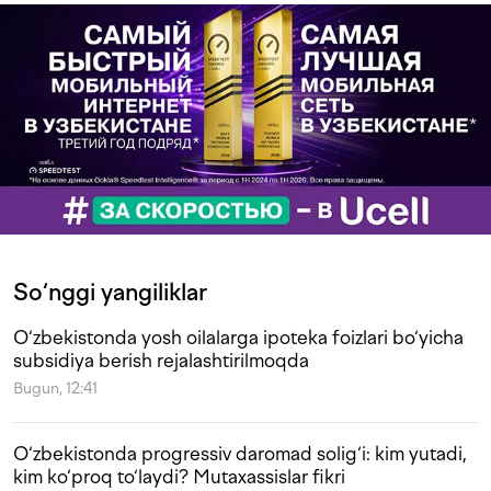
So‘nggi yangiliklar
O‘zbekistonda yosh oilalarga ipoteka foizlari bo‘yicha
subsidiya berish rejalashtirilmoqda
Bugun, 12:41
O‘zbekistonda progressiv daromad solig‘i: kim yutadi,
kim ko‘proq to‘laydi? Mutaxassislar fikri