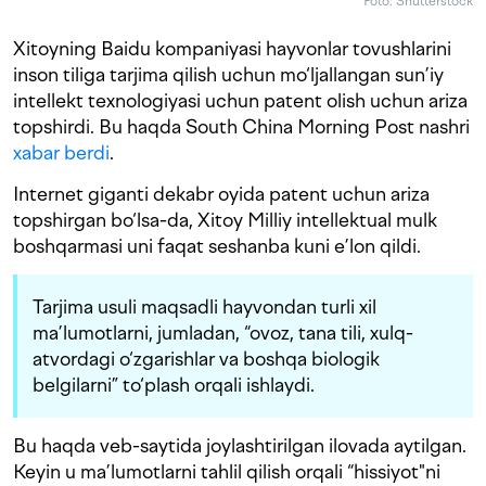
Foto: Shutterstock
Xitoyning Baidu kompaniyasi hayvonlar tovushlarini
inson tiliga tarjima qilish uchun mo‘ljallangan sun’iy
intellekt texnologiyasi uchun patent olish uchun ariza
topshirdi. Bu haqda South China Morning Post nashri
xabar berdi
.
Internet giganti dekabr oyida patent uchun ariza
topshirgan bo‘lsa-da, Xitoy Milliy intellektual mulk
boshqarmasi uni faqat seshanba kuni e’lon qildi.
Tarjima usuli maqsadli hayvondan turli xil
ma’lumotlarni, jumladan, “ovoz, tana tili, xulq-
atvordagi o‘zgarishlar va boshqa biologik
belgilarni” to‘plash orqali ishlaydi.
Bu haqda veb-saytida joylashtirilgan ilovada aytilgan.
Keyin u ma’lumotlarni tahlil qilish orqali “hissiyot"ni