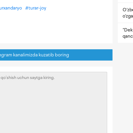
urxandaryo
#
turar-joy
O‘zb
o‘zga
“Dekr
qanc
egram kanalimizda kuzatib boring