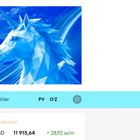
rlar
РУ
O‘Z
alar kursi
SD
11 915,64
+ 28,92 so‘m