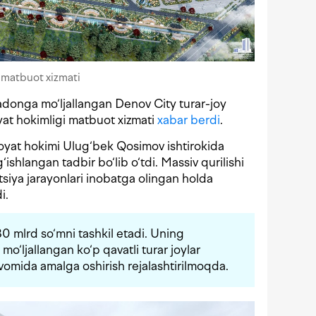
i matbuot xizmati
adonga mo‘ljallangan Denov City turar-joy
yat hokimligi matbuot xizmati
xabar berdi
.
yat hokimi Ulug‘bek Qosimov ishtirokida
‘ishlangan tadbir bo‘lib o‘tdi. Massiv qurilishi
atsiya jarayonlari inobatga olingan holda
i.
 mlrd so‘mni tashkil etadi. Uning
o‘ljallangan ko‘p qavatli turar joylar
avomida amalga oshirish rejalashtirilmoqda.