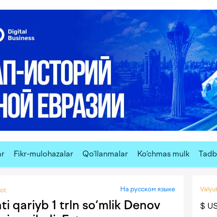
ar
Fikr-mulohazalar
Qo‘llanmalar
Ko‘chmas mulk
Tadbi
На русском языке
Valyut
yot
 qariyb 1 trln so‘mlik Denov
$ U