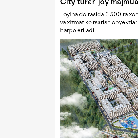
City turar-joy majmuas
Loyiha doirasida 3 500 ta xona
va xizmat ko‘rsatish obyektla
barpo etiladi.