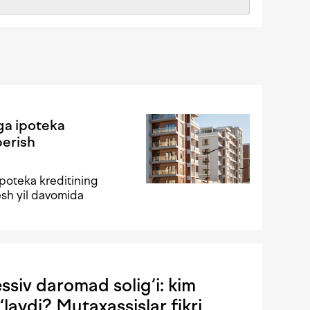
ga ipoteka
berish
poteka kreditining
esh yil davomida
siv daromad solig‘i: kim
‘laydi? Mutaxassislar fikri