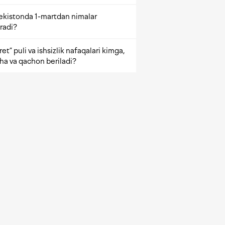
ekistonda 1-martdan nimalar
radi?
et” puli va ishsizlik nafaqalari kimga,
ha va qachon beriladi?