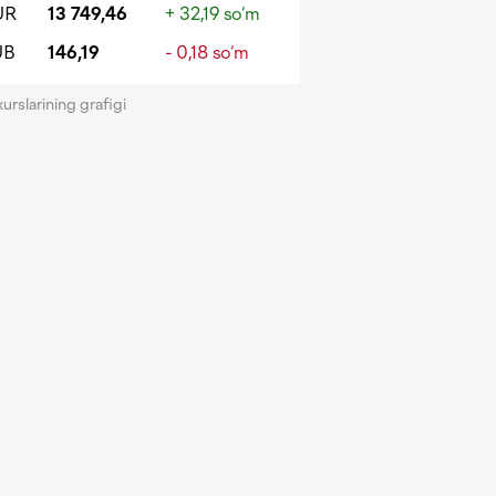
UR
13 749,46
+ 32,19 so‘m
UB
146,19
- 0,18 so‘m
kurslarining grafigi