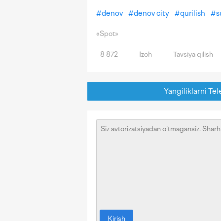
#
denov
#
denov city
#
qurilish
#
s
«Spot»
8 872
Izoh
Tavsiya qilish
Yangiliklarni Tel
Kirish