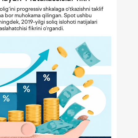
solig‘ini progressiv shkalaga o‘tkazishni taklif
echa bor muhokama qilingan. Spot ushbu
ningdek, 2019-yilgi soliq islohoti natijalari
lahatchisi fikrini o‘rgandi.