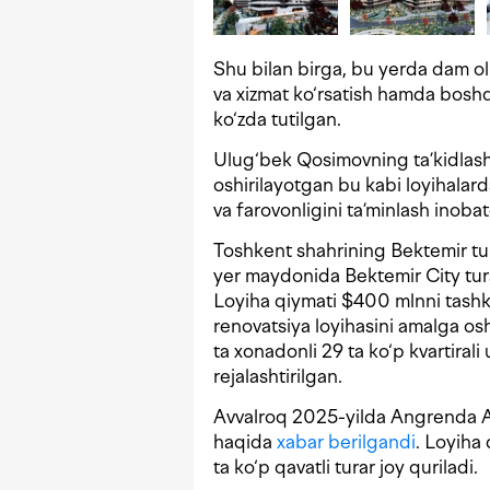
Shu bilan birga, bu yerda dam oli
va xizmat ko‘rsatish hamda boshqa
ko‘zda tutilgan.
Ulug‘bek Qosimovning ta’kidlashi
oshirilayotgan bu kabi loyihalarda
va farovonligini ta’minlash inobat
Toshkent shahrining Bektemir t
yer maydonida Bektemir City tur
Loyiha qiymati $400 mlnni tashki
renovatsiya loyihasini amalga os
ta xonadonli 29 ta ko‘p kvartirali
rejalashtirilgan.
Avvalroq 2025-yilda Angrenda An
haqida
xabar berilgandi
. Loyiha
ta ko‘p qavatli turar joy quriladi.