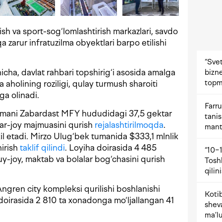
sh va sport-sog‘lomlashtirish markazlari, savdo
 zarur infratuzilma obyektlari barpo etilishi
“Svet
cha, davlat rahbari topshirig‘i asosida amalga
bizne
topm
 aholining roziligi, qulay turmush sharoiti
ga olinadi.
Farru
umani Zabardast MFY hududidagi 37,5 gektar
tani
ar-joy majmuasini qurish
rejalashtirilmoqda
.
mant
l etadi. Mirzo Ulug‘bek tumanida $333,1 mlnlik
hirish
taklif qilindi
. Loyiha doirasida 4 485
“10−1
 uy-joy, maktab va bolalar bog‘chasini qurish
Tosh
qilin
gren city kompleksi qurilishi boshlanishi
Kotib
 doirasida 2 810 ta xonadonga mo‘ljallangan 41
shev
ma’lu