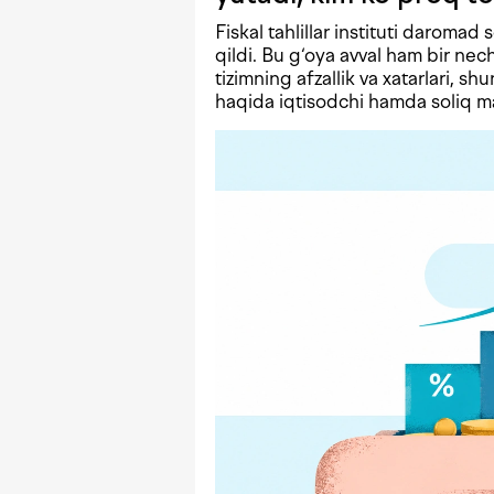
Fiskal tahlillar instituti daromad 
qildi. Bu g‘oya avval ham bir n
tizimning afzallik va xatarlari, shu
haqida iqtisodchi hamda soliq mas