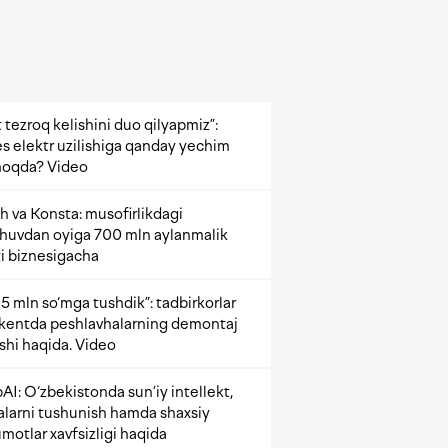
 tezroq kelishini duo qilyapmiz”:
s elektr uzilishiga qanday yechim
oqda? Video
h va Konsta: musofirlikdagi
shuvdan oyiga 700 mln aylanmalik
i biznesigacha
5 mln so‘mga tushdik”: tadbirkorlar
kentda peshlavhalarning demontaj
ishi haqida. Video
AI: O‘zbekistonda sun’iy intellekt,
alarni tushunish hamda shaxsiy
motlar xavfsizligi haqida