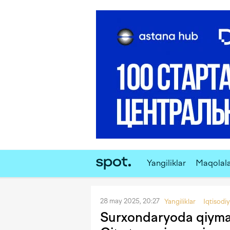
Yangiliklar
Maqolal
28 may 2025, 20:27
Yangiliklar
Iqtisodi
Surxondaryoda qiymati