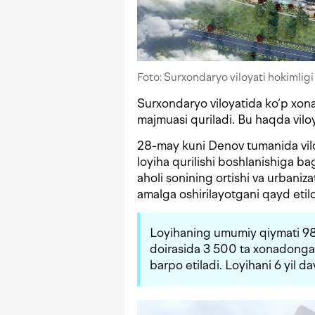
Foto: Surxondaryo viloyati hokimlig
Surxondaryo viloyatida ko‘p xon
majmuasi quriladi. Bu haqda vilo
28-may kuni Denov tumanida vilo
loyiha qurilishi boshlanishiga bag
aholi sonining ortishi va urbaniz
amalga oshirilayotgani qayd etild
Loyihaning umumiy qiymati 980
doirasida 3 500 ta xonadonga m
barpo etiladi. Loyihani 6 yil d