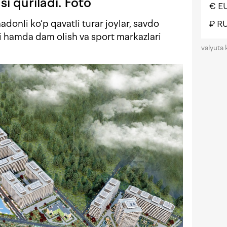
i quriladi. Foto
€ E
donli ko‘p qavatli turar joylar, savdo
₽ R
ri hamda dam olish va sport markazlari
valyuta 