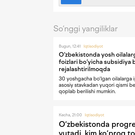
So‘nggi yangiliklar
Bugun, 12:41
Iqtisodiyot
O‘zbekistonda yosh oilalar
foizlari bo‘yicha subsidiya 
rejalashtirilmoqda
30 yoshgacha bo‘lgan oilalarga i
asosiy stavkadan yuqori qismi b
qoplab berilishi mumkin.
Kecha, 21:00
Iqtisodiyot
O‘zbekistonda progres
yutadi, kim ko‘proq to