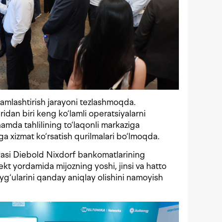
amlashtirish jarayoni tezlashmoqda.
ridan biri keng ko‘lamli operatsiyalarni
hamda tahlilining to‘laqonli markaziga
iga xizmat ko‘rsatish qurilmalari bo‘lmoqda.
si Diebold Nixdorf bankomatlarining
lekt yordamida mijozning yoshi, jinsi va hatto
uyg‘ularini qanday aniqlay olishini namoyish