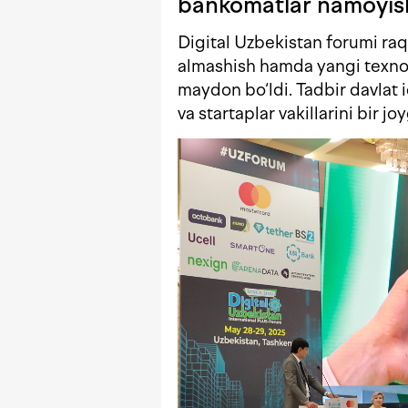
bankomatlar namoyish
Digital Uzbekistan forumi raq
almashish hamda yangi texnol
maydon bo‘ldi. Tadbir davlat i
va startaplar vakillarini bir jo