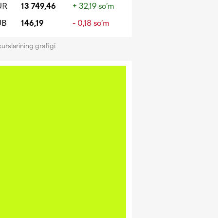
UR
13 749,46
+ 32,19 so‘m
UB
146,19
- 0,18 so‘m
kurslarining grafigi