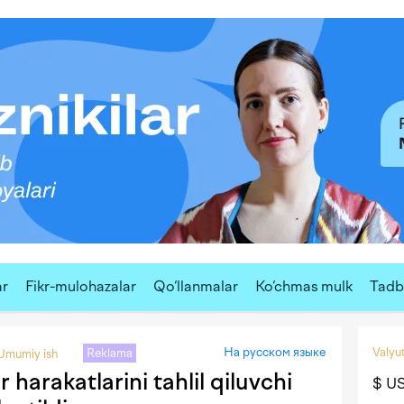
ar
Fikr-mulohazalar
Qo‘llanmalar
Ko‘chmas mulk
Tadbi
На русском языке
Valyut
Reklama
Umumiy ish
 harakatlarini tahlil qiluvchi
$ U