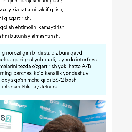
qoniqish darajasini aniqlash;
xsiy xizmatlarni taklif qilish;
i qisqartirish;
 qolish ehtimolini kamaytirish;
ishni butunlay almashtirish.
g noroziligini bildirsa, biz buni qayd
markaziga signal yuboradi, u yerda interfeys
amalarini tezda o‘zgartirish yoki hatto A/B
arning barchasi ko‘p kanallik yondashuv
 — deya qo‘shimcha qildi BS/2 bosh
‘rinbosari Nikolay Jelnins.