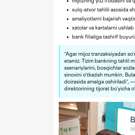
mijozning yuz ifodasini va 
xulq-atvor tahlili asosida sha
amaliyotlarni bajarish vaqtin
xatolar va kartalarni ushlab
bank filialiga tashrif buyur
“Agar mijoz tranzaksiyadan so‘n
etamiz. Tizim bankning tahlil 
ssenariylarini, bosqichlar sozl
sinovini o‘tkazish mumkin. Bul
doirasida amalga oshiriladi”,
direktorining tijorat bo‘yicha o