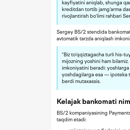
kayfiyatini aniqlab, shunga qar
kreditdan tortib jamg‘arma da
rivojlantirish bo‘limi rahbari S
Sergey BS/2 stendida bankomatla
avtomatik tarzda aniqlash imkoni
“Biz to‘qqiztagacha turli his-t
mijozning yoshini ham bilamiz. 
imkoniyatini beradi: yoshlarga
yoshdagilarga esa — ipoteka ta
berdi mutaxassis.
Kelajak bankomati nim
BS/2 kompaniyasining Payments.i
taqdim etadi: