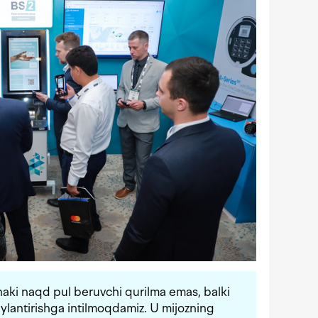
haki naqd pul beruvchi qurilma emas, balki
ylantirishga intilmoqdamiz. U mijozning