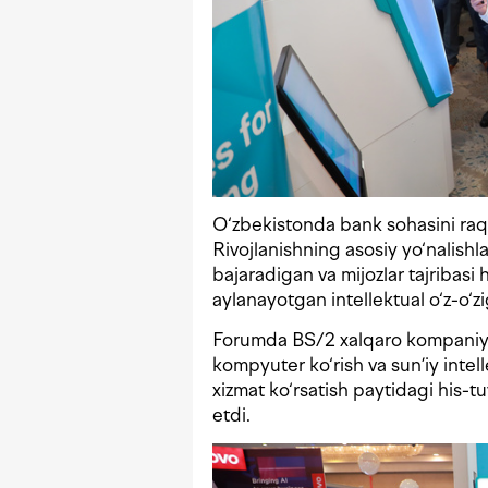
O‘zbekistonda bank sohasini raq
Rivojlanishning asosiy yo‘nalishla
bajaradigan va mijozlar tajribasi 
aylanayotgan intellektual o‘z-o‘z
Forumda BS/2 xalqaro kompaniya
kompyuter ko‘rish va sun’iy intel
xizmat ko‘rsatish paytidagi his-t
etdi.