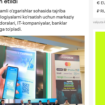
 etildi
€ E
amli o‘zgarishlar sohasida tajriba
₽ R
ogiyalarni ko‘rsatish uchun markaziy
valyuta 
doralari, IT-kompaniyalar, banklar
yga to‘pladi.