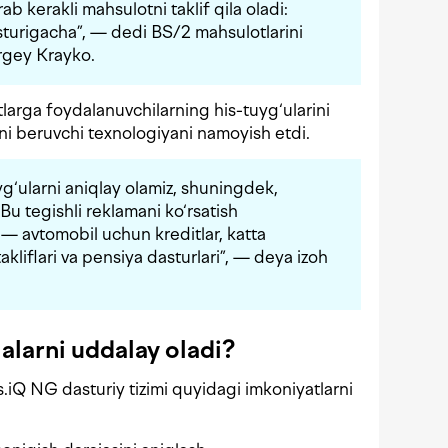
ab kerakli mahsulotni taklif qila oladi:
sturigacha”, — dedi BS/2 mahsulotlarini
ergey Krayko.
rga foydalanuvchilarning his-tuyg‘ularini
ni beruvchi texnologiyani namoyish etdi.
uyg‘ularni aniqlay olamiz, shuningdek,
Bu tegishli reklamani ko‘rsatish
 — avtomobil uchun kreditlar, katta
kliflari va pensiya dasturlari”, — deya izoh
alarni uddalay oladi?
Q NG dasturiy tizimi quyidagi imkoniyatlarni