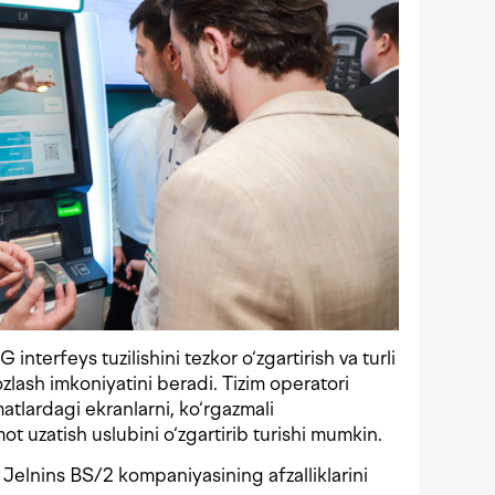
nterfeys tuzilishini tezkor o‘zgartirish va turli
ozlash imkoniyatini beradi. Tizim operatori
atlardagi ekranlarni, ko‘rgazmali
mot uzatish uslubini o‘zgartirib turishi mumkin.
Jelnins BS/2 kompaniyasining afzalliklarini