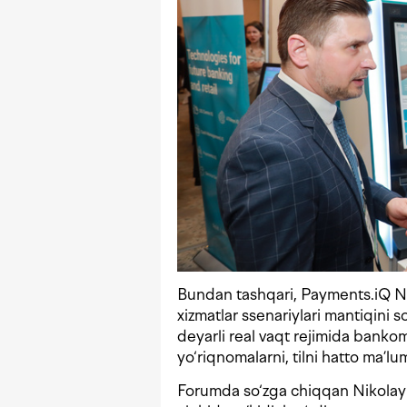
Bundan tashqari, Payments.iQ NG i
xizmatlar ssenariylari mantiqini s
deyarli real vaqt rejimida bankom
yo‘riqnomalarni, tilni hatto ma’lu
Forumda so‘zga chiqqan Nikolay 