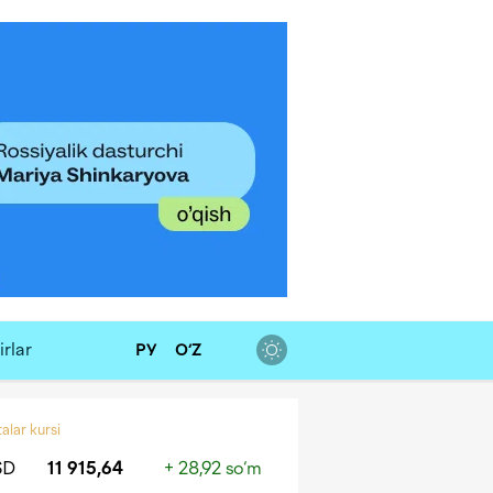
rlar
РУ
O‘Z
alar kursi
SD
11 915,64
+ 28,92 so‘m