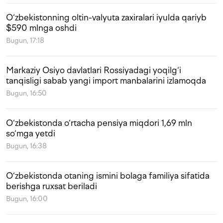
O‘zbekistonning oltin-valyuta zaxiralari iyulda qariyb
$590 mlnga oshdi
Bugun, 17:18
Markaziy Osiyo davlatlari Rossiyadagi yoqilg‘i
tanqisligi sabab yangi import manbalarini izlamoqda
Bugun, 16:50
O‘zbekistonda o‘rtacha pensiya miqdori 1,69 mln
so‘mga yetdi
Bugun, 16:38
O‘zbekistonda otaning ismini bolaga familiya sifatida
berishga ruxsat beriladi
Bugun, 16:00