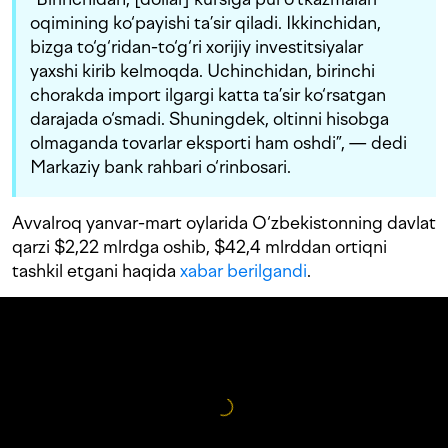
oqimining ko‘payishi ta’sir qiladi. Ikkinchidan,
bizga to‘g‘ridan-to‘g‘ri xorijiy investitsiyalar
yaxshi kirib kelmoqda. Uchinchidan, birinchi
chorakda import ilgargi katta ta’sir ko‘rsatgan
darajada o‘smadi. Shuningdek, oltinni hisobga
olmaganda tovarlar eksporti ham oshdi”, — dedi
Markaziy bank rahbari o‘rinbosari.
Avvalroq yanvar-mart oylarida O‘zbekistonning davlat
qarzi $2,22 mlrdga oshib, $42,4 mlrddan ortiqni
tashkil etgani haqida
xabar berilgandi
.