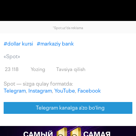
"Spot.uz"da reklama
#
dollar kursi
#
markaziy bank
«Spot»
23 118
Yozing
Tavsiya qilish
Spot — sizga qulay formatda:
Telegram
,
Instagram
,
YouTube
,
Facebook
Telegram kanalga a'zo bo‘ling