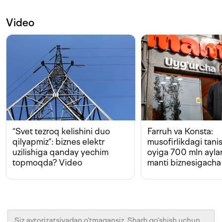
Video
“Svet tezroq kelishini duo
Farruh va Konsta:
qilyapmiz”: biznes elektr
musofirlikdagi tan
uzilishiga qanday yechim
oyiga 700 mln ayla
topmoqda? Video
manti biznesigacha