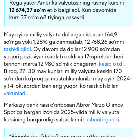
Regulyator Amerika valyutasining rasmiy kursini
12 674,37 so‘m
etib belgiladi. Kun davomida
kurs 37 so‘m 68 tiyinga pasaydi.
May oyida milliy valyuta dollarga nisbatan 164,9
so‘mga yoki 1,28% ga qimmatlab, 12 768,26 so‘mni
tashkil qildi
. Oy davomida dollar 12 900 so‘mdan
yuqori pozitsiyani saqlab qoldi va 17-apreldan beri
birinchi marta 12 980 so‘mlik chegarani
kesib o‘tdi
.
Biroq, 27−30 may kunlari milliy valyuta keskin 170
so‘mdan ko‘proqqa mustahkamlanib, may oyini 2024-
yil 4-oktabrdan beri eng yuqori ko‘rsatkich bilan
yakunladi
.
Markaziy bank raisi o‘rinbosari Abror Mirzo Olimov
Spot’ga bergan izohida 2025-yilda milliy valyuta
kursining barqarorligi sabablarini
tushuntirgandi
.
“Birinchidan, [dollar] kursiga pul o‘tkazmalari