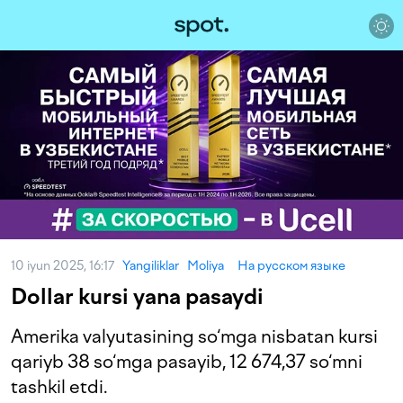
10 iyun 2025, 16:17
Yangiliklar
Moliya
На русском языке
Dollar kursi yana pasaydi
Amerika valyutasining so‘mga nisbatan kursi
qariyb 38 so‘mga pasayib, 12 674,37 so‘mni
tashkil etdi.