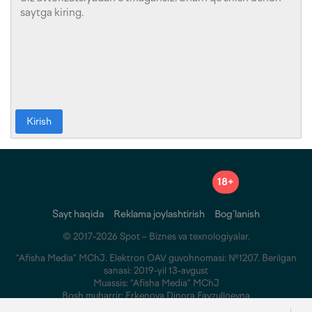
Kirish
18+
Sayt haqida
Reklama joylashtirish
Bog‘lanish
© 2017-2026 Spot – Biznes va texnologiyalar.
“Afisha Media” MChJ. Elektron OAV guvohnomasi: №1207. Berilgan
sanasi: 2019-yil 13-avgust
Muassis: “Afisha Media” MChJ
Bosh muharrir: Erkenova Dinora Fayzulloevna
Manzil: 100007, Toshkent, Parkent ko‘chasi, 26A