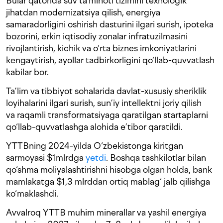
Bular qatorida suv ta’minoti tizimini texnologik
jihatdan modernizatsiya qilish, energiya
samaradorligini oshirish dasturini ilgari surish, ipoteka
bozorini, erkin iqtisodiy zonalar infratuzilmasini
rivojlantirish, kichik va o‘rta biznes imkoniyatlarini
kengaytirish, ayollar tadbirkorligini qo‘llab-quvvatlash
kabilar bor.
Ta’lim va tibbiyot sohalarida davlat-xususiy sheriklik
loyihalarini ilgari surish, sun’iy intellektni joriy qilish
va raqamli transformatsiyaga qaratilgan startaplarni
qo‘llab-quvvatlashga alohida e’tibor qaratildi.
YTTBning 2024-yilda O‘zbekistonga kiritgan
sarmoyasi $1mlrdga
yetdi
. Boshqa tashkilotlar bilan
qo‘shma moliyalashtirishni hisobga olgan holda, bank
mamlakatga $1,3 mlrddan ortiq mablag‘ jalb qilishga
ko‘maklashdi.
Avvalroq YTTB muhim minerallar va yashil energiya