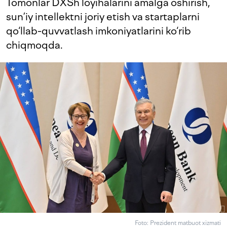
Tomonlar DXSh loyihalarini amalga oshirish,
sun’iy intellektni joriy etish va startaplarni
qo‘llab-quvvatlash imkoniyatlarini ko‘rib
chiqmoqda.
Foto: Prezident matbuot xizmati