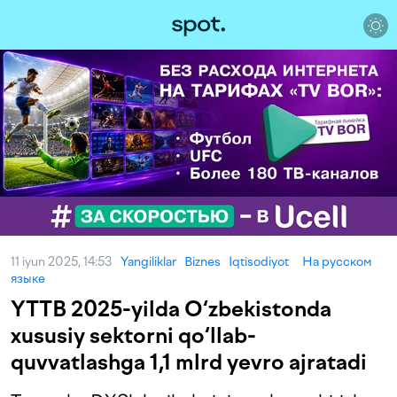
11 iyun 2025, 14:53
Yangiliklar
Biznes
Iqtisodiyot
На русском
языке
YTTB 2025-yilda O‘zbekistonda
xususiy sektorni qo‘llab-
quvvatlashga 1,1 mlrd yevro ajratadi