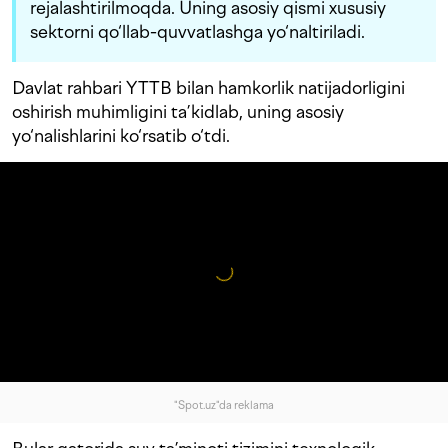
rejalashtirilmoqda. Uning asosiy qismi xususiy
sektorni qo‘llab-quvvatlashga yo‘naltiriladi.
Davlat rahbari YTTB bilan hamkorlik natijadorligini
oshirish muhimligini ta’kidlab, uning asosiy
yo‘nalishlarini ko‘rsatib o‘tdi.
"Spot.uz"da reklama