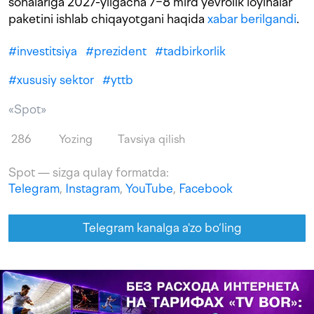
sohalariga 2027-yilgacha 7−8 mlrd yevrolik loyihalar
paketini ishlab chiqayotgani haqida
xabar berilgandi
.
#
investitsiya
#
prezident
#
tadbirkorlik
#
xususiy sektor
#
yttb
«Spot»
286
Yozing
Tavsiya qilish
Spot — sizga qulay formatda:
Telegram
,
Instagram
,
YouTube
,
Facebook
Telegram kanalga a'zo bo‘ling