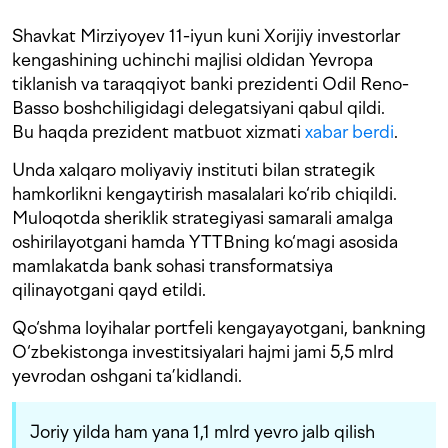
Shavkat Mirziyoyev 11-iyun kuni Xorijiy investorlar
kengashining uchinchi majlisi oldidan Yevropa
tiklanish va taraqqiyot banki prezidenti Odil Reno-
Basso boshchiligidagi delegatsiyani qabul qildi.
Bu haqda prezident matbuot xizmati
xabar berdi
.
Unda xalqaro moliyaviy instituti bilan strategik
hamkorlikni kengaytirish masalalari ko‘rib chiqildi.
Muloqotda sheriklik strategiyasi samarali amalga
oshirilayotgani hamda YTTBning ko‘magi asosida
mamlakatda bank sohasi transformatsiya
qilinayotgani qayd etildi.
Qo‘shma loyihalar portfeli kengayayotgani, bankning
O‘zbekistonga investitsiyalari hajmi jami 5,5 mlrd
yevrodan oshgani ta’kidlandi.
Joriy yilda ham yana 1,1 mlrd yevro jalb qilish