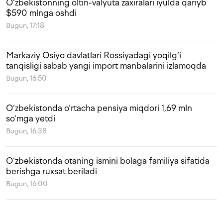
O‘zbekistonning oltin-valyuta zaxiralari iyulda qariyb
$590 mlnga oshdi
Bugun, 17:18
Markaziy Osiyo davlatlari Rossiyadagi yoqilg‘i
tanqisligi sabab yangi import manbalarini izlamoqda
Bugun, 16:50
O‘zbekistonda o‘rtacha pensiya miqdori 1,69 mln
so‘mga yetdi
Bugun, 16:38
O‘zbekistonda otaning ismini bolaga familiya sifatida
berishga ruxsat beriladi
Bugun, 16:00