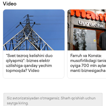
Video
“Svet tezroq kelishini duo
Farruh va Konsta:
qilyapmiz”: biznes elektr
musofirlikdagi tan
uzilishiga qanday yechim
oyiga 700 mln ayla
topmoqda? Video
manti biznesigacha