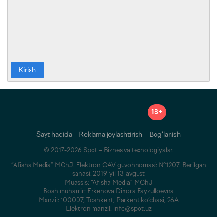
Kirish
18+
Sayt haqida
Reklama joylashtirish
Bog‘lanish
© 2017-2026 Spot – Biznes va texnologiyalar.
“Afisha Media” MChJ. Elektron OAV guvohnomasi: №1207. Berilgan
sanasi: 2019-yil 13-avgust
Muassis: “Afisha Media” MChJ
Bosh muharrir: Erkenova Dinora Fayzulloevna
Manzil: 100007, Toshkent, Parkent ko‘chasi, 26A
Elektron manzil: info@spot.uz