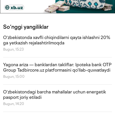
So‘nggi yangiliklar
O‘zbekistonda xavfli chiqindilarni qayta ishlashni 20%
ga yetkazish rejalashtirilmoqda
Bugun, 15:23
Yagona ariza — banklardan takliflar: Ipoteka bank OTP
Group Tadbircore.uz platformasini qo‘llab-quvvatlaydi
Bugun, 15:00
O‘zbekistondagi barcha mahallalar uchun energetik
pasport joriy etiladi
Bugun, 14:20