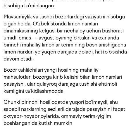
hisobiga ta’minlangan.
Mavsumiylik va tashqi bozorlardagi vaziyatni hisobga
olgan holda, O‘zbekistonda limon narxlari
dinamikasining kelgusi bir necha oy uchun bashorati
umidli emas — avgust oyining o‘rtalari va oxirlarida
birinchi mahalliy limonlar terimining boshlanishigacha
limon narxlari yo yuqori darajada qoladi, hatto o‘sishda
davom etadi.
Bozor tahlilchilari yangi hosilning mahalliy
mahsulotlari bozorga kirib kelishi bilan limon narxlari
pasayishi, ular qulayroq darajaga tushishi ehtimoli
kamligini ta’kidlashmoqda.
Chunki birinchi hosil odatda yuqori bo‘lmaydi, shu
sababli narxlarning sezilarli darajada pasayishini faqat
oktyabr-noyabr oylarida, ommaviy terim-yig‘im
boshlanganida kutish mumkin