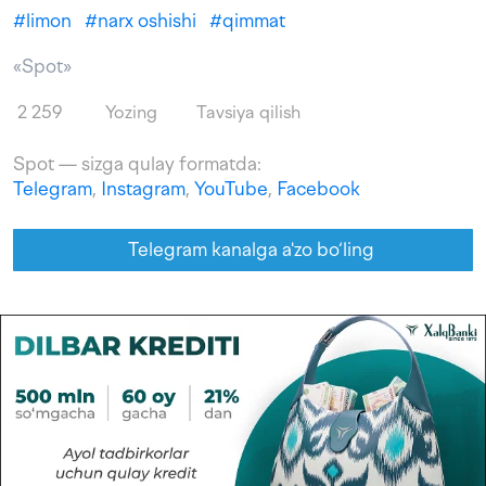
#
limon
#
narx oshishi
#
qimmat
«Spot»
2 259
Yozing
Tavsiya qilish
Spot — sizga qulay formatda:
Telegram
,
Instagram
,
YouTube
,
Facebook
Telegram kanalga a'zo bo‘ling