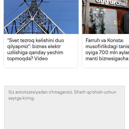
“Svet tezroq kelishini duo
Farruh va Konsta:
qilyapmiz”: biznes elektr
musofirlikdagi tan
uzilishiga qanday yechim
oyiga 700 mln ayla
topmoqda? Video
manti biznesigacha