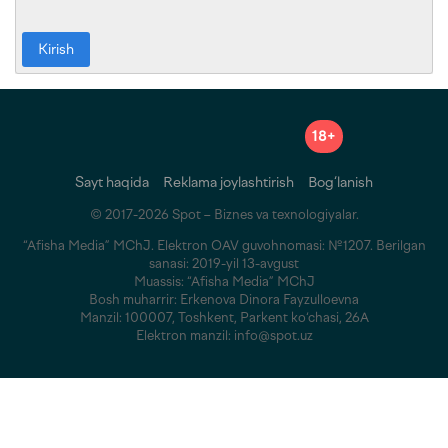
Kirish
18+
Sayt haqida
Reklama joylashtirish
Bog‘lanish
© 2017-2026 Spot – Biznes va texnologiyalar.
“Afisha Media” MChJ. Elektron OAV guvohnomasi: №1207. Berilgan
sanasi: 2019-yil 13-avgust
Muassis: “Afisha Media” MChJ
Bosh muharrir: Erkenova Dinora Fayzulloevna
Manzil: 100007, Toshkent, Parkent ko‘chasi, 26A
Elektron manzil: info@spot.uz