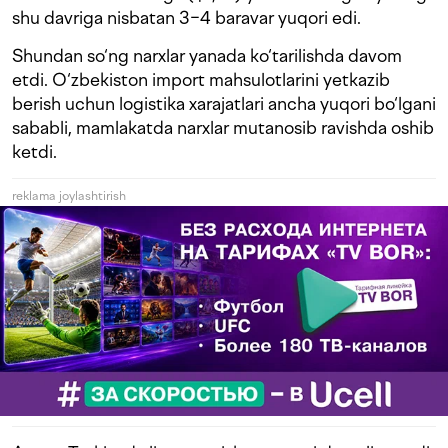
shu davriga nisbatan 3−4 baravar yuqori edi.
Shundan so‘ng narxlar yanada ko‘tarilishda davom
etdi. O‘zbekiston import mahsulotlarini yetkazib
berish uchun logistika xarajatlari ancha yuqori bo‘lgani
sababli, mamlakatda narxlar mutanosib ravishda oshib
ketdi.
reklama joylashtirish