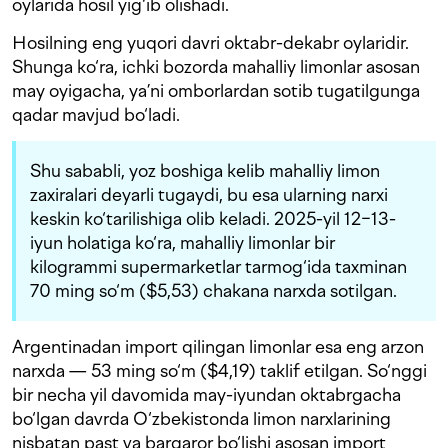
oylarida hosil yig‘ib olishadi.
Hosilning eng yuqori davri oktabr-dekabr oylaridir.
Shunga ko‘ra, ichki bozorda mahalliy limonlar asosan
may oyigacha, ya’ni omborlardan sotib tugatilgunga
qadar mavjud bo‘ladi.
Shu sababli, yoz boshiga kelib mahalliy limon
zaxiralari deyarli tugaydi, bu esa ularning narxi
keskin ko‘tarilishiga olib keladi. 2025-yil 12−13-
iyun holatiga ko‘ra, mahalliy limonlar bir
kilogrammi supermarketlar tarmog‘ida taxminan
70 ming so‘m ($5,53) chakana narxda sotilgan.
Argentinadan import qilingan limonlar esa eng arzon
narxda — 53 ming so‘m ($4,19) taklif etilgan. So‘nggi
bir necha yil davomida may-iyundan oktabrgacha
bo‘lgan davrda O‘zbekistonda limon narxlarining
nisbatan past va barqaror bo‘lishi asosan import