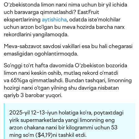
O‘zbekistonda limon narxi nima uchun bir yil ichida
uch baravarga qimmatlashdi? EastFruit
ekspertlarining
aytishicha
, odatda iste’molchilar
uchun arzon bo‘lgan bu meva hozirda barcha narx
rekordlarini yangilamoqda.
Meva-sabzavot savdosi vakillari esa bu hali chegarasi
emasligidan ogohlantirmoqda.
So‘nggi to‘rt hafta davomida O‘zbekiston bozorida
limon narxi keskin oshib, mutlaq rekord o‘rnatdi
va 65%ga qimmatlashdi. Bundan tashqari, limonning
hozirgi narxi o‘tgan yilning shu davriga nisbatan
qariyb 3 barobar yuqori.
2025-yil 12−13-iyun holatiga ko‘ra, poytaxtdagi
yirik supermarketlarda yangi limonning eng
arzon chakana narxi bir kilogrammi uchun 53
ming so‘m ($4,19)ni tashkil etdi.