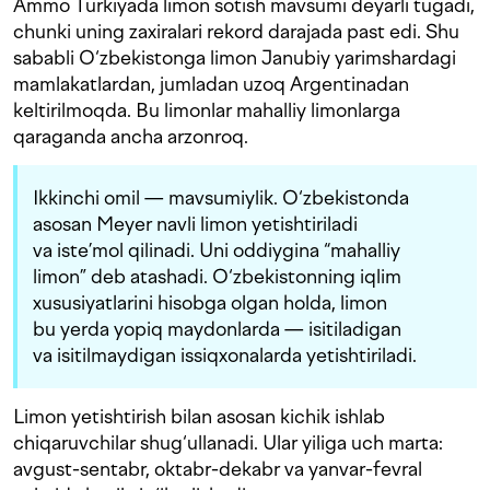
Ammo Turkiyada limon sotish mavsumi deyarli tugadi,
chunki uning zaxiralari rekord darajada past edi. Shu
sababli O‘zbekistonga limon Janubiy yarimshardagi
mamlakatlardan, jumladan uzoq Argentinadan
keltirilmoqda. Bu limonlar mahalliy limonlarga
qaraganda ancha arzonroq.
Ikkinchi omil — mavsumiylik. O‘zbekistonda
asosan Meyer navli limon yetishtiriladi
va iste’mol qilinadi. Uni oddiygina “mahalliy
limon” deb atashadi. O‘zbekistonning iqlim
xususiyatlarini hisobga olgan holda, limon
bu yerda yopiq maydonlarda — isitiladigan
va isitilmaydigan issiqxonalarda yetishtiriladi.
Limon yetishtirish bilan asosan kichik ishlab
chiqaruvchilar shug‘ullanadi. Ular yiliga uch marta:
avgust-sentabr, oktabr-dekabr va yanvar-fevral