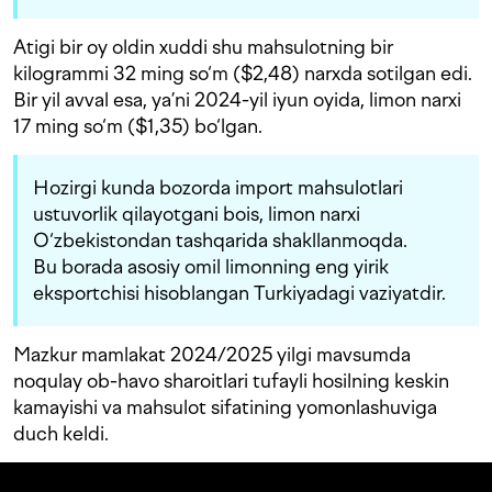
Atigi bir oy oldin xuddi shu mahsulotning bir
kilogrammi 32 ming so‘m ($2,48) narxda sotilgan edi.
Bir yil avval esa, ya’ni 2024-yil iyun oyida, limon narxi
17 ming so‘m ($1,35) bo‘lgan.
Hozirgi kunda bozorda import mahsulotlari
ustuvorlik qilayotgani bois, limon narxi
O‘zbekistondan tashqarida shakllanmoqda.
Bu borada asosiy omil limonning eng yirik
eksportchisi hisoblangan Turkiyadagi vaziyatdir.
Mazkur mamlakat 2024/2025 yilgi mavsumda
noqulay ob-havo sharoitlari tufayli hosilning keskin
kamayishi va mahsulot sifatining yomonlashuviga
duch keldi.