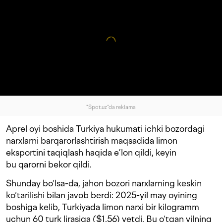
"Spot.uz"da reklama
Aprel oyi boshida Turkiya hukumati ichki bozordagi
narxlarni barqarorlashtirish maqsadida limon
eksportini taqiqlash haqida e’lon qildi, keyin
bu qarorni bekor qildi.
Shunday bo‘lsa-da, jahon bozori narxlarning keskin
ko‘tarilishi bilan javob berdi: 2025-yil may oyining
boshiga kelib, Turkiyada limon narxi bir kilogramm
uchun 60 turk lirasiga ($1,56) yetdi. Bu o‘tgan yilning