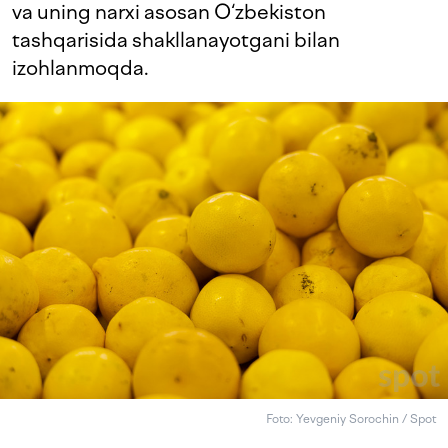
va uning narxi asosan O‘zbekiston
tashqarisida shakllanayotgani bilan
izohlanmoqda.
Foto: Yevgeniy Sorochin / Spot