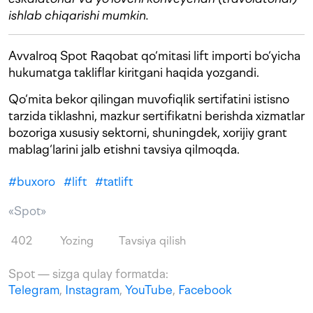
ishlab chiqarishi mumkin.
Avvalroq Spot Raqobat qo‘mitasi lift importi bo‘yicha
hukumatga takliflar kiritgani haqida yozgandi.
Qo‘mita bekor qilingan muvofiqlik sertifatini istisno
tarzida tiklashni, mazkur sertifikatni berishda xizmatlar
bozoriga xususiy sektorni, shuningdek, xorijiy grant
mablag‘larini jalb etishni tavsiya qilmoqda.
#
buxoro
#
lift
#
tatlift
«Spot»
402
Yozing
Tavsiya qilish
Spot — sizga qulay formatda:
Telegram
,
Instagram
,
YouTube
,
Facebook