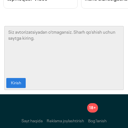
Kirish
18+
Sayt haqida
Reklama joylashtirish
Bog‘lanish