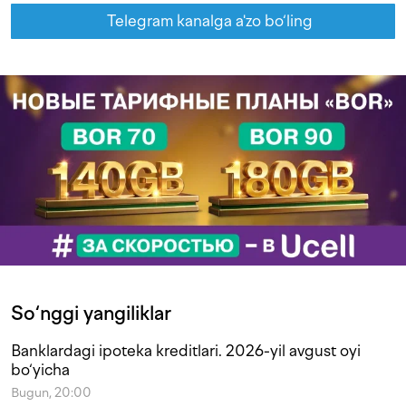
Telegram kanalga a'zo bo‘ling
So‘nggi yangiliklar
Banklardagi ipoteka kreditlari. 2026-yil avgust oyi
bo‘yicha
Bugun, 20:00