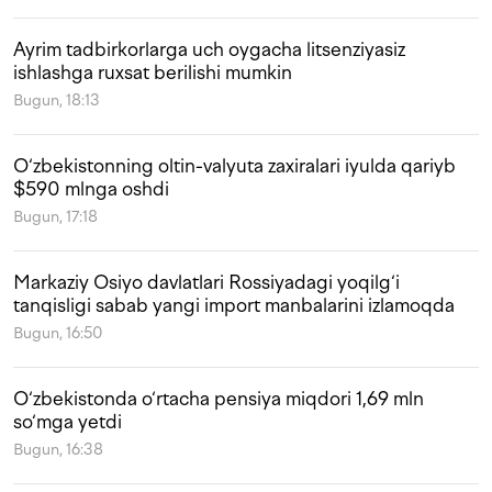
Ayrim tadbirkorlarga uch oygacha litsenziyasiz
ishlashga ruxsat berilishi mumkin
Bugun, 18:13
O‘zbekistonning oltin-valyuta zaxiralari iyulda qariyb
$590 mlnga oshdi
Bugun, 17:18
Markaziy Osiyo davlatlari Rossiyadagi yoqilg‘i
tanqisligi sabab yangi import manbalarini izlamoqda
Bugun, 16:50
O‘zbekistonda o‘rtacha pensiya miqdori 1,69 mln
so‘mga yetdi
Bugun, 16:38