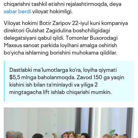
chiqarishni tashkil etishni rejalashtirmoqda, deya
xabar berdi
viloyat hokimligi.
Viloyat hokimi Botir Zaripov 22-iyul kuni kompaniya
direktori Gulshat Zagidulina boshchiligidagi
delegatsiyani qabul qildi. Tomonlar Buxorodagi
Maxsus sanoat parkida loyihani amalga oshirish
bo‘yicha ishlarning borishini muhokama qildilar.
Dastlabki ma’lumotlarga ko‘ra, loyiha qiymati
$5,5 mlnga baholanmoqda. Zavod 150 ga yaqin
kishini ish bilan ta’minlaydi va yiliga 2
mingtagacha lift ishlab chiqarishi mumkin.