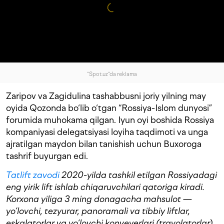
"Spot.uz"da reklama
Zaripov va Zagidulina tashabbusni joriy yilning may
oyida Qozonda bo‘lib o‘tgan “Rossiya-Islom dunyosi”
forumida muhokama qilgan. Iyun oyi boshida Rossiya
kompaniyasi delegatsiyasi loyiha taqdimoti va unga
ajratilgan maydon bilan tanishish uchun Buxoroga
tashrif buyurgan edi.
Tatlift zavodi
2020-yilda tashkil etilgan Rossiyadagi
eng yirik lift ishlab chiqaruvchilari qatoriga kiradi.
Korxona yiliga 3 ming donagacha mahsulot —
yo‘lovchi, tezyurar, panoramali va tibbiy liftlar,
eskalatorlar va yo‘lovchi konveyerlari (travolatorlar)