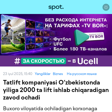
23 iyul 2025, 15:40
Yangiliklar
Biznes
На русском языке
Tatlift kompaniyasi O‘zbekistonda
yiliga 2000 ta lift ishlab chiqaradigan
zavod ochadi
Buxoro viloyatida ochiladigan korxonaga