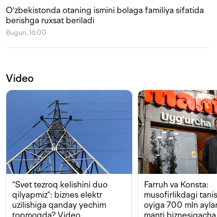
O‘zbekistonda otaning ismini bolaga familiya sifatida
berishga ruxsat beriladi
Bugun, 16:00
Video
“Svet tezroq kelishini duo
Farruh va Konsta:
qilyapmiz”: biznes elektr
musofirlikdagi tan
uzilishiga qanday yechim
oyiga 700 mln ayla
topmoqda? Video
manti biznesigacha