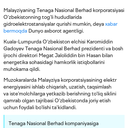
Malayziyaning Tenaga Nasional Berhad korporatsiyasi
O‘zbekistonning tog‘li hududlarida
gidroelektrostansiyalar qurishi mumkin, deya
xabar
bermoqda
Dunyo axborot agentligi.
Kuala-Lumpurda O‘zbekiston elchisi Karomiddin
Gadoyev Tenaga Nasional Berhad prezidenti va bosh
ijrochi direktori Megat Jaloliddin bin Hasan bilan
energetika sohasidagi hamkorlik istiqbollarini
muhokama qildi.
Muzokaralarda Malayziya korporatsiyasining elektr
energiyasini ishlab chiqarish, uzatish, taqsimlash
va iste’molchilarga yetkazib berishning to‘liq siklini
qamrab olgan tajribasi O‘zbekistonda joriy etish
uchun foydali bo‘lishi ta’kidlandi.
Tenaga Nasional Berhad kompaniyasiga