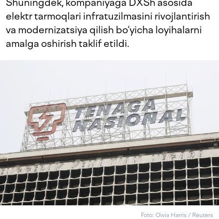
Shuningdek, kompaniyaga DXSh asosida
elektr tarmoqlari infratuzilmasini rivojlantirish
va modernizatsiya qilish bo‘yicha loyihalarni
amalga oshirish taklif etildi.
Foto: Oivia Harris / Reuters