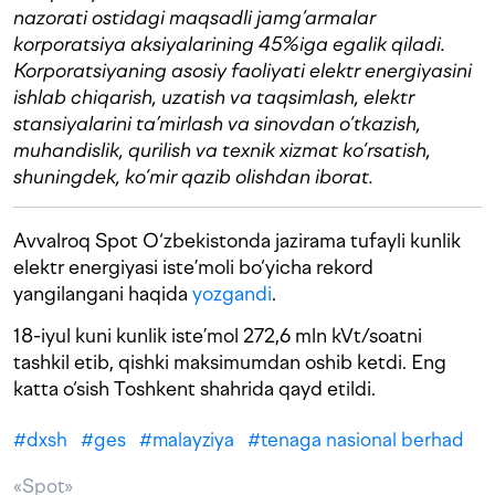
nazorati ostidagi maqsadli jamg‘armalar
korporatsiya aksiyalarining 45%iga egalik qiladi.
Korporatsiyaning asosiy faoliyati elektr energiyasini
ishlab chiqarish, uzatish va taqsimlash, elektr
stansiyalarini ta’mirlash va sinovdan o‘tkazish,
muhandislik, qurilish va texnik xizmat ko‘rsatish,
shuningdek, ko‘mir qazib olishdan iborat.
Avvalroq Spot O‘zbekistonda jazirama tufayli kunlik
elektr energiyasi iste’moli bo‘yicha rekord
yangilangani haqida
yozgandi
.
18-iyul kuni kunlik iste’mol 272,6 mln kVt/soatni
tashkil etib, qishki maksimumdan oshib ketdi. Eng
katta o‘sish Toshkent shahrida qayd etildi.
#
dxsh
#
ges
#
malayziya
#
tenaga nasional berhad
«Spot»