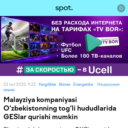
23 iyul 2025, 11:22
Yangiliklar
Biznes
Energetika
На русском
языке
Malayziya kompaniyasi
O‘zbekistonning tog‘li hududlarida
GESlar qurishi mumkin