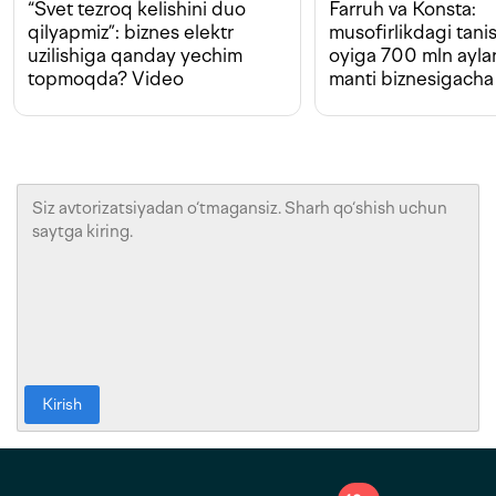
“Svet tezroq kelishini duo
Farruh va Konsta:
qilyapmiz”: biznes elektr
musofirlikdagi tan
uzilishiga qanday yechim
oyiga 700 mln ayla
topmoqda? Video
manti biznesigacha
Kirish