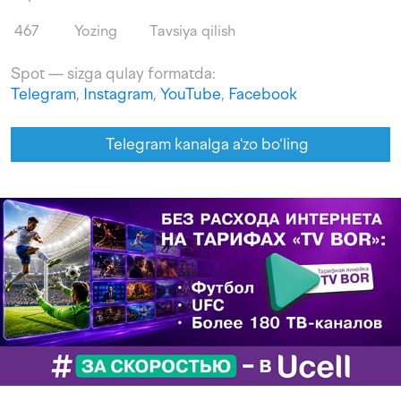
467
Yozing
Tavsiya qilish
Spot — sizga qulay formatda:
Telegram
,
Instagram
,
YouTube
,
Facebook
Telegram kanalga a'zo bo‘ling