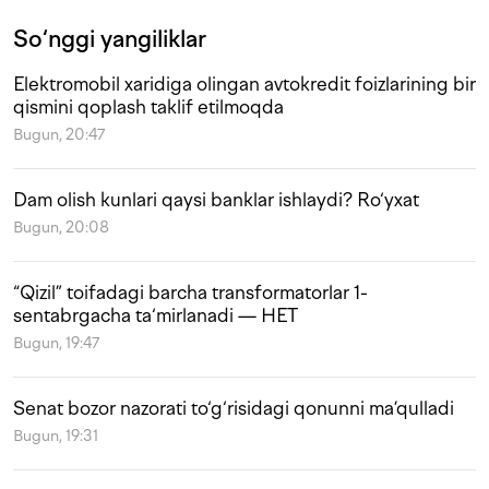
So‘nggi yangiliklar
Elektromobil xaridiga olingan avtokredit foizlarining bir
qismini qoplash taklif etilmoqda
Bugun, 20:47
Dam olish kunlari qaysi banklar ishlaydi? Ro‘yxat
Bugun, 20:08
“Qizil” toifadagi barcha transformatorlar 1-
sentabrgacha ta‘mirlanadi — HET
Bugun, 19:47
Senat bozor nazorati to‘g‘risidagi qonunni ma’qulladi
Bugun, 19:31