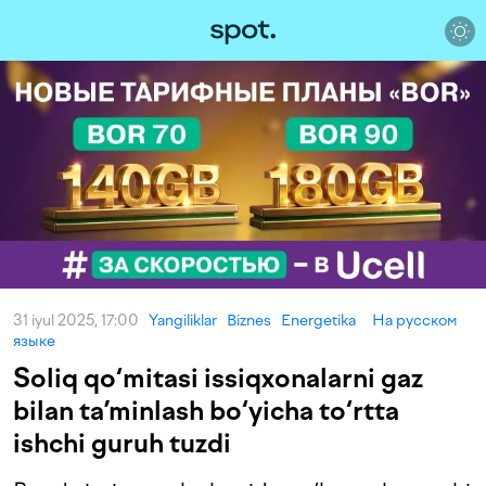
31 iyul 2025, 17:00
Yangiliklar
Biznes
Energetika
На русском
языке
Soliq qo‘mitasi issiqxonalarni gaz
bilan ta’minlash bo‘yicha to‘rtta
ishchi guruh tuzdi