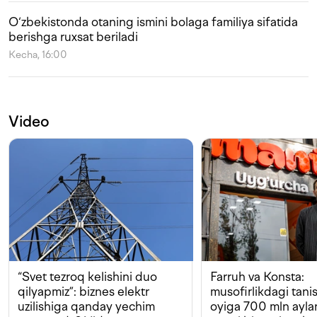
O‘zbekistonda otaning ismini bolaga familiya sifatida
berishga ruxsat beriladi
Kecha, 16:00
Video
“Svet tezroq kelishini duo
Farruh va Konsta:
qilyapmiz”: biznes elektr
musofirlikdagi tan
uzilishiga qanday yechim
oyiga 700 mln ayla