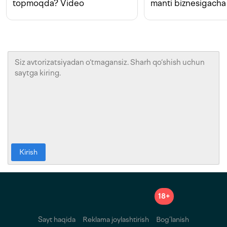
topmoqda? Video
manti biznesigacha
Kirish
18+
Sayt haqida
Reklama joylashtirish
Bog‘lanish