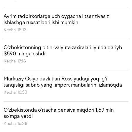
Ayrim tadbirkorlarga uch oygacha litsenziyasiz
ishlashga ruxsat berilishi mumkin
Kecha, 18:13
O‘zbekistonning oltin-valyuta zaxiralari iyulda qariyb
$590 mlnga oshdi
Kecha, 17:18
Markaziy Osiyo davlatlari Rossiyadagi yoqilg‘i
tanqisligi sabab yangi import manbalarini izlamoqda
Kecha, 16:50
O‘zbekistonda o‘rtacha pensiya miqdori 1,69 mln
so‘mga yetdi
Kecha, 16:38