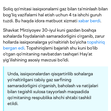
Soliq qo‘mitasi issiqxonalarni gaz bilan ta’minlash bilan
bog‘liq vazifalarni hal etish uchun 4 ta ishchi guruh
tuzdi. Bu haqda idora matbuot xizmati
xabar berdi
.
Shavkat Mirziyoyev 30-iyul kuni gazdan boshqa
sohalarda foydalanish samaradorligini o‘rganib, zarur
hollarda issiqxonalarga yo‘naltirish bo‘yicha
topshiriq
bergan edi
. Topshiriqlarni bajarish shu kuni bo‘lib
o‘tgan qo‘mitaning navbatdan tashqari Hay’at
yig‘ilishining asosiy mavzusi bo‘ldi.
Unda, issiqxonalardan qisqartirilib sohalarga
yo‘naltirilgani tabiiy gaz sarfining
samaradorligini o‘rganish, baholash va natijalari
bilan tegishli xulosa tayyorlash maqsadida
qo‘mitaning respublika ishchi shtabi tashkil
etildi.