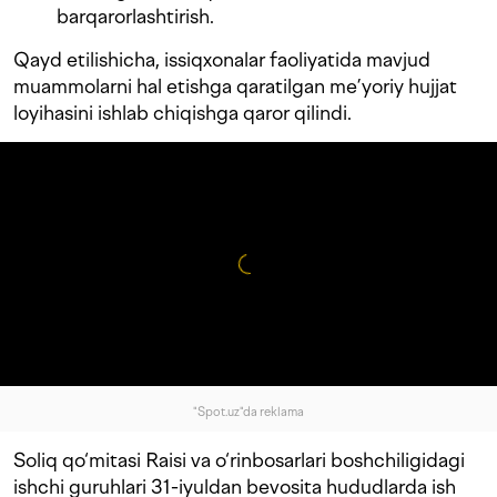
barqarorlashtirish.
Qayd etilishicha, issiqxonalar faoliyatida mavjud
muammolarni hal etishga qaratilgan me’yoriy hujjat
loyihasini ishlab chiqishga qaror qilindi.
"Spot.uz"da reklama
Soliq qo‘mitasi Raisi va o‘rinbosarlari boshchiligidagi
ishchi guruhlari 31-iyuldan bevosita hududlarda ish