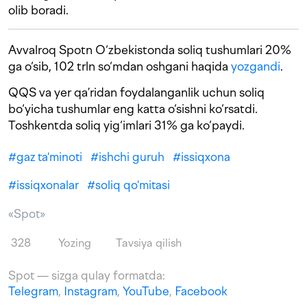
olib boradi.
Avvalroq Spotn O‘zbekistonda soliq tushumlari 20%
ga o‘sib, 102 trln so‘mdan oshgani haqida
yozgandi
.
QQS va yer qa’ridan foydalanganlik uchun soliq
bo‘yicha tushumlar eng katta o‘sishni ko‘rsatdi.
Toshkentda soliq yig‘imlari 31% ga ko‘paydi.
#
gaz ta'minoti
#
ishchi guruh
#
issiqxona
#
issiqxonalar
#
soliq qo'mitasi
«Spot»
328
Yozing
Tavsiya qilish
Spot — sizga qulay formatda:
Telegram
,
Instagram
,
YouTube
,
Facebook