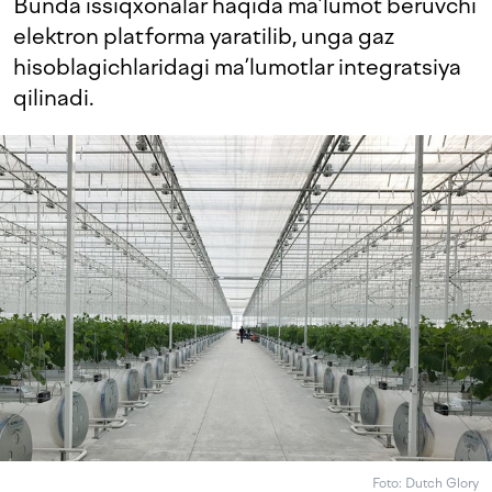
Bunda issiqxonalar haqida ma’lumot beruvchi
elektron platforma yaratilib, unga gaz
hisoblagichlaridagi ma’lumotlar integratsiya
qilinadi.
Foto: Dutch Glory