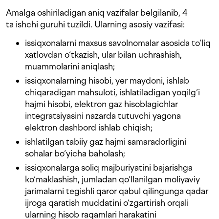
Amalga oshiriladigan aniq vazifalar belgilanib, 4
ta ishchi guruhi tuzildi. Ularning asosiy vazifasi:
issiqxonalarni maxsus savolnomalar asosida to‘liq
xatlovdan o‘tkazish, ular bilan uchrashish,
muammolarini aniqlash;
issiqxonalarning hisobi, yer maydoni, ishlab
chiqaradigan mahsuloti, ishlatiladigan yoqilg‘i
hajmi hisobi, elektron gaz hisoblagichlar
integratsiyasini nazarda tutuvchi yagona
elektron dashbord ishlab chiqish;
ishlatilgan tabiiy gaz hajmi samaradorligini
sohalar bo‘yicha baholash;
issiqxonalarga soliq majburiyatini bajarishga
ko‘maklashish, jumladan qo‘llanilgan moliyaviy
jarimalarni tegishli qaror qabul qilingunga qadar
ijroga qaratish muddatini o‘zgartirish orqali
ularning hisob raqamlari harakatini