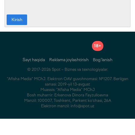
Kirish
18+
Sayt haqida
Reklama joylashtirish
Bog‘lanish
© 2017-2026 Spot – Biznes va texnologiyalar.
“Afisha Media” MChJ. Elektron OAV guvohnomasi: №1207. Berilgan
sanasi: 2019-yil 13-avgust
Muassis: “Afisha Media” MChJ
Bosh muharrir: Erkenova Dinora Fayzulloevna
Manzil: 100007, Toshkent, Parkent ko‘chasi, 26A
Elektron manzil: info@spot.uz