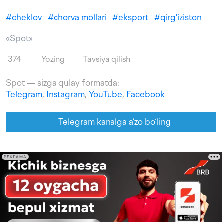
#
cheklov
#
chorva mollari
#
eksport
#
qirg'iziston
«Spot»
374
Yozing
Tavsiya qilish
Spot — sizga qulay formatda:
Telegram
,
Instagram
,
YouTube
,
Facebook
Telegram kanalga a'zo bo‘ling
РЕКЛАМА