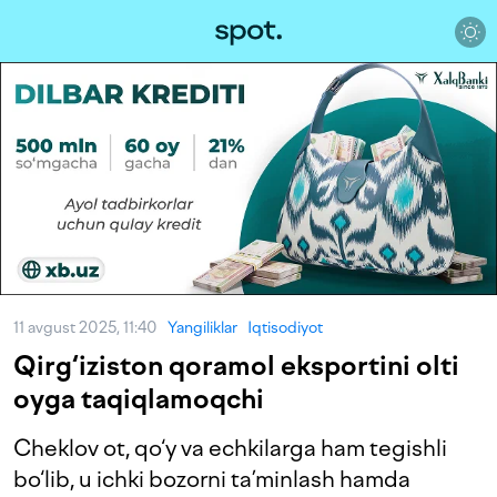
11 avgust 2025, 11:40
Yangiliklar
Iqtisodiyot
Qirg‘iziston qoramol eksportini olti
oyga taqiqlamoqchi
Cheklov ot, qo‘y va echkilarga ham tegishli
bo‘lib, u ichki bozorni ta’minlash hamda