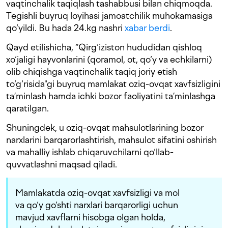
vaqtinchalik taqiqlash tashabbusi bilan chiqmoqda.
Tegishli buyruq loyihasi jamoatchilik muhokamasiga
qo‘yildi. Bu hada 24.kg nashri
xabar berdi
.
Qayd etilishicha, “Qirg‘iziston hududidan qishloq
xo‘jaligi hayvonlarini (qoramol, ot, qo‘y va echkilarni)
olib chiqishga vaqtinchalik taqiq joriy etish
to‘g‘risida"gi buyruq mamlakat oziq-ovqat xavfsizligini
ta’minlash hamda ichki bozor faoliyatini ta’minlashga
qaratilgan.
Shuningdek, u oziq-ovqat mahsulotlarining bozor
narxlarini barqarorlashtirish, mahsulot sifatini oshirish
va mahalliy ishlab chiqaruvchilarni qo‘llab-
quvvatlashni maqsad qiladi.
Mamlakatda oziq-ovqat xavfsizligi va mol
va qo‘y go‘shti narxlari barqarorligi uchun
mavjud xavflarni hisobga olgan holda,