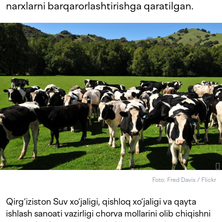
narxlarni barqarorlashtirishga qaratilgan.
Foto: Fred Davis / Flickr
Qirg‘iziston Suv xo‘jaligi, qishloq xo‘jaligi va qayta
ishlash sanoati vazirligi chorva mollarini olib chiqishni