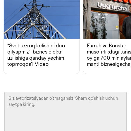
“Svet tezroq kelishini duo
Farruh va Konsta:
qilyapmiz”: biznes elektr
musofirlikdagi tan
uzilishiga qanday yechim
oyiga 700 mln ayla
topmoqda? Video
manti biznesigacha