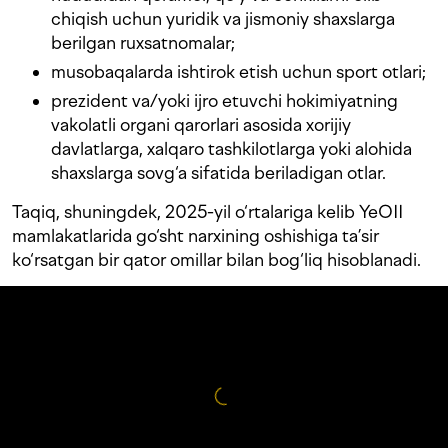
chiqish uchun yuridik va jismoniy shaxslarga
berilgan ruxsatnomalar;
musobaqalarda ishtirok etish uchun sport otlari;
prezident va/yoki ijro etuvchi hokimiyatning
vakolatli organi qarorlari asosida xorijiy
davlatlarga, xalqaro tashkilotlarga yoki alohida
shaxslarga sovg‘a sifatida beriladigan otlar.
Taqiq, shuningdek, 2025-yil o‘rtalariga kelib YeOII
mamlakatlarida go‘sht narxining oshishiga ta’sir
ko‘rsatgan bir qator omillar bilan bog‘liq hisoblanadi.