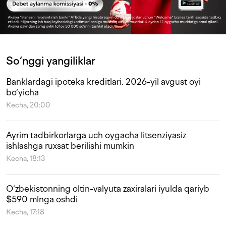
So‘nggi yangiliklar
Banklardagi ipoteka kreditlari. 2026-yil avgust oyi
bo‘yicha
Kecha, 20:00
Ayrim tadbirkorlarga uch oygacha litsenziyasiz
ishlashga ruxsat berilishi mumkin
Kecha, 18:13
O‘zbekistonning oltin-valyuta zaxiralari iyulda qariyb
$590 mlnga oshdi
Kecha, 17:18