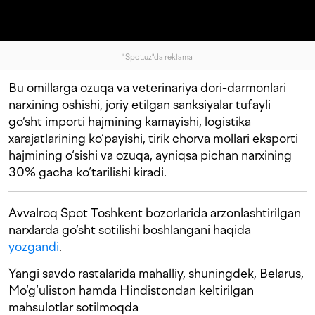
"Spot.uz"da reklama
Bu omillarga ozuqa va veterinariya dori-darmonlari
narxining oshishi, joriy etilgan sanksiyalar tufayli
go‘sht importi hajmining kamayishi, logistika
xarajatlarining ko‘payishi, tirik chorva mollari eksporti
hajmining o‘sishi va ozuqa, ayniqsa pichan narxining
30% gacha ko‘tarilishi kiradi.
Avvalroq Spot Toshkent bozorlarida arzonlashtirilgan
narxlarda go‘sht sotilishi boshlangani haqida
yozgandi
.
Yangi savdo rastalarida mahalliy, shuningdek, Belarus,
Mo‘g‘uliston hamda Hindistondan keltirilgan
mahsulotlar sotilmoqda