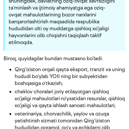
shuningdek, davlatning oziq-ovqat xavfsizligini
ta’minlash va ijtimoiy ahamiyatga ega oziq-
ovqat mahsulotlarining bozor narxlarini
barqarorlashtirish maqsadida respublika
hududidan olti oy muddatga qishloq xo‘jaligi
hayvonlarini olib chiqishni taqiqlash taklif
etilmoqda.
Biroq, quyidagilar bundan mustasno bo‘ladi:
Qirg‘iziston orqali qayta eksport, tranzit va uning
hududi bo‘ylab YOII ning bir subyektidan
boshqasiga o‘tkazish;
cheklov choralari joriy etilayotgan qishloq
xo‘jaligi mahsulotlari ro‘yxatidan resurslar, qishloq
xo‘jaligi va qayta ishlash sanoati mahsulotlari;
veterinariya, chorvachilik, yaylov va ozuqa
yetishtirish xizmati tomonidan Qirg‘iziston
hududidan qoramol, qo‘y va echkilarni olib