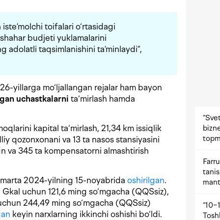
 iste’molchi toifalari o‘rtasidagi
shahar budjeti yuklamalarini
ng adolatli taqsimlanishini ta’minlaydi”,
yillarga mo‘ljallangan rejalar ham bayon
rgan uchastkalarni
ta‘mirlash hamda
“Svet
qlarini kapital ta‘mirlash, 21,34 km issiqlik
bizne
topm
alliy qozonxonani va 13 ta nasos stansiyasini
fin va 345 ta kompensatorni almashtirish
Farru
tani
irgi marta 2024-yilning 15-noyabrida
oshirilgan
.
mant
 1 Gkal uchun 121,6 ming so‘mgacha (QQSsiz),
l uchun 244,49 ming so‘mgacha (QQSsiz)
“10−1
dan
keyin narxlarning ikkinchi oshishi bo‘ldi.
Tosh