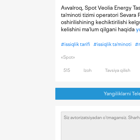
Avvalroq, Spot Veolia Energy Tas
ta’minoti tizimi operatori Sevara P
oshirilishining kechiktirilishi ke
kelishini ma’lum qilgani haqida
y
#
issiqlik tarifi
#
issiqlik ta’minoti
#
«Spot»
515
Izoh
Tavsiya qilish
Yangiliklarni Tel