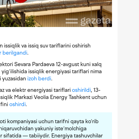
siqlik va issiq suv tariflarini oshirish
r berilgandi
.
ektori Sevara Pardaeva 12-avgust kuni xalq
g‘ilishida issiqlik energiyasi tariflari nima
hi yuzasidan
izoh berdi
.
 va elektr energiyasi tariflari
oshirildi
, 13-
siqlik Markazi Veolia Energy Tashkent uchun
ifini
oshirdi
.
inoti kompaniyasi uchun tarifni qayta ko‘rib
b chiqaruvchidan yakuniy iste‘molchiga
or sifatida — tabiiydir. Energiya tashuvchilar