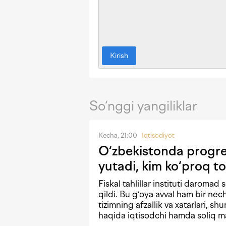
Kirish
So‘nggi yangiliklar
Kecha, 21:00
Iqtisodiyot
O‘zbekistonda progres
yutadi, kim ko‘proq to
Fiskal tahlillar instituti daromad 
qildi. Bu g‘oya avval ham bir n
tizimning afzallik va xatarlari, shu
haqida iqtisodchi hamda soliq mas