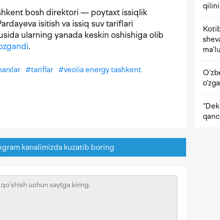
qilin
hkent bosh direktori — poytaxt issiqlik
ardayeva isitish va issiq suv tariflari
Kotib
lgusida ularning yanada keskin oshishiga olib
shev
ozgandi
.
ma’lu
narxlar
#
tariflar
#
veolia energy tashkent
O‘zb
o‘zga
“Dekr
qanc
egram kanalimizda kuzatib boring