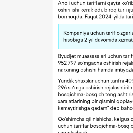
Aholi uchun tariflarni qayta ko‘r
oshirilishi kerak edi, biroq turli
bormoqda. Faqat 2024-yilda tarifi
Kompaniya uchun tarif o‘zgarish
hisobiga 2 yil davomida xizmat
Byudjet muassasalari uchun tari
952 797 so‘mgacha oshirish rejal
narxining oshishi hamda imtiyozla
Yuridik shaxslar uchun tarifni 
296 so‘mga oshirish rejalashtiril
bosqichma-bosqich tenglashtirish
xarajatlarining bir qismini qopla
kamaytirishga qadam” deb bahol
Qo‘shimcha qilinishicha, kelgusid
uchun tariflar bosqichma-bosqich
yaqinlashadi.