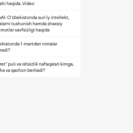
ishi haqida. Video
AI: O‘zbekistonda sun’iy intellekt,
alarni tushunish hamda shaxsiy
motlar xavfsizligi haqida
ekistonda 1-martdan nimalar
radi?
et” puli va ishsizlik nafaqalari kimga,
ha va qachon beriladi?