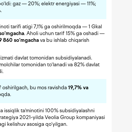
bo‘ldi: gaz — 20%; elektr energiyasi — 11%;
.
inoti tarifi atigi 7,1% ga oshirilmoqda — 1 Gkal
 so‘mgacha
. Aholi uchun tarif 15% ga oshadi —
39 860 so‘mgacha
va bu ishlab chiqarish
 xizmati davlat tomonidan subsidiyalanadi.
‘molchilar tomonidan to‘lanadi va 82% davlat
i.
f oshirilgach, bu mos ravishda
19,7% va
moqda.
 issiqlik ta’minotini 100% subsidiyalashni
trategiya 2021-yilda Veolia Group kompaniyasi
gi kelishuv asosiga qo‘yilgan.