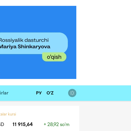
rlar
РУ
O‘Z
alar kursi
SD
11 915,64
+ 28,92 so‘m