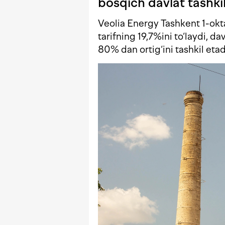
bosqich davlat tashkil
Veolia Energy Tashkent 1-okta
tarifning 19,7%ini to‘laydi, d
80% dan ortig‘ini tashkil etad