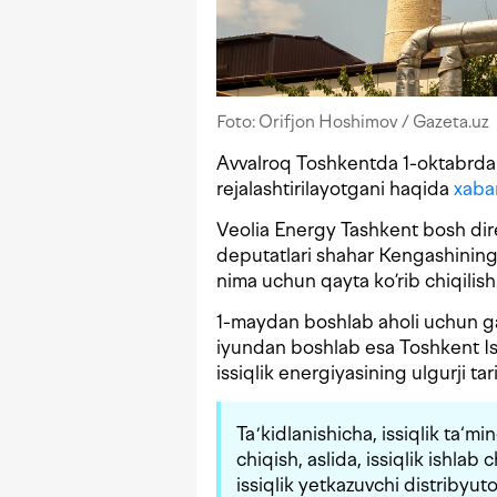
Foto: Orifjon Hoshimov / Gazeta.uz
Avvalroq Toshkentda 1-oktabrdan is
rejalashtirilayotgani haqida
xaba
Veolia Energy Tashkent bosh dir
deputatlari shahar Kengashining yi
nima uchun qayta ko’rib chiqilis
1-maydan boshlab aholi uchun gaz
iyundan boshlab esa Toshkent Is
issiqlik energiyasining ulgurji tar
Taʼkidlanishicha, issiqlik ta‘m
chiqish, aslida, issiqlik ishla
issiqlik yetkazuvchi distribyut