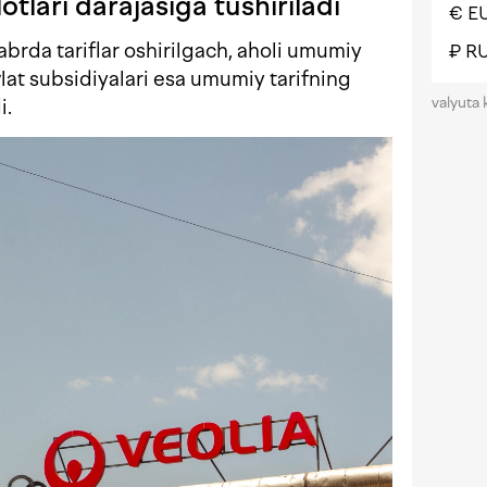
otlari darajasiga tushiriladi
€ E
brda tariflar oshirilgach, aholi umumiy
₽ R
avlat subsidiyalari esa umumiy tarifning
valyuta 
i.