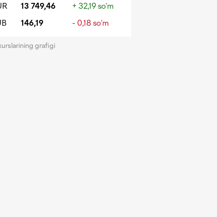
UR
13 749,46
+ 32,19 so‘m
UB
146,19
- 0,18 so‘m
kurslarining grafigi