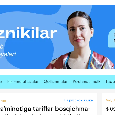
ar
Fikr-mulohazalar
Qo‘llanmalar
Ko‘chmas mulk
Tadbi
На русском языке
Valyut
diyot
ta’minotiga tariflar bosqichma-
$ U