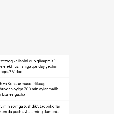
 tezroq kelishini duo qilyapmiz”:
s elektr uzilishiga qanday yechim
oqda? Video
h va Konsta: musofirlikdagi
shuvdan oyiga 700 mln aylanmalik
i biznesigacha
5 mln so‘mga tushdik”: tadbirkorlar
kentda peshlavhalarning demontaj