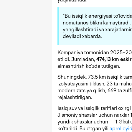
“Bu issiqlik energiyasi to‘lovida
nomutanosiblikni kamaytiradi, 
yengillashtiradi va xarajatlarni
deyiladi xabarda.
Kompaniya tomonidan 2025−2026-
etildi. Jumladan,
474,13 km eski
almashtirish ko‘zda tutilgan.
Shuningdek, 73,5 km issiqlik tarmo
izolyatsiyasini tiklash, 23 ta mah
modernizatsiya qilish, 669 ta zul
rejalashtirilgan.
Issiq suv va issiqlik tariflari ox
Jismoniy shaxslar uchun narxlar
yuridik shaxslar uchun — 1 Gka
ko‘tarildi. Bu o‘tgan yili
aprel oyi