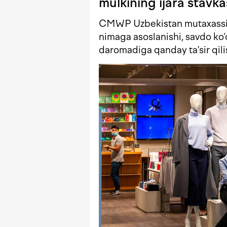
mulkining ijara stavka
CMWP Uzbekistan mutaxassisi
nimaga asoslanishi, savdo ko‘
daromadiga qanday ta’sir qili