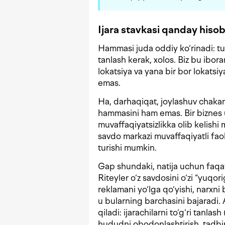
Ijara stavkasi qanday hiso
Hammasi juda oddiy ko‘rinadi: tu
tanlash kerak, xolos. Biz bu iboran
lokatsiya va yana bir bor lokats
emas.
Ha, darhaqiqat, joylashuv chaka
hammasini ham emas. Bir biznes 
muvaffaqiyatsizlikka olib kelish
savdo markazi muvaffaqiyatli fao
turishi mumkin.
Gap shundaki, natija uchun faqat
Riteyler o‘z savdosini o‘zi “yuqoriga
reklamani yo‘lga qo‘yishi, narxni
u bularning barchasini bajaradi.
qiladi: ijarachilarni to‘g‘ri tanlash
hududni obodonlashtirish, tadbi