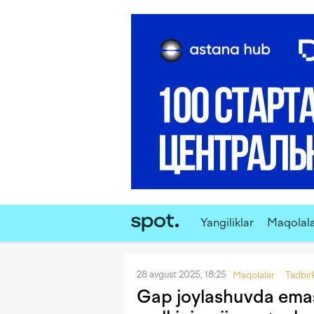
Yangiliklar
Maqolal
28 avgust 2025, 18:25
Maqolalar
Tadbir
Gap joylashuvda ema