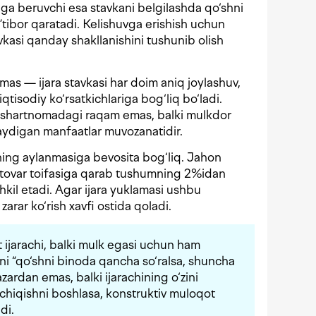
araga beruvchi esa stavkani belgilashda qo‘shni
’tibor qaratadi. Kelishuvga erishish uchun
vkasi qanday shakllanishini tushunib olish
mas — ijara stavkasi har doim aniq joylashuv,
qtisodiy ko‘rsatkichlariga bog‘liq bo‘ladi.
ki shartnomadagi raqam emas, balki mulkdor
laydigan manfaatlar muvozanatidir.
ning aylanmasiga bevosita bog‘liq. Jahon
u tovar toifasiga qarab tushumning 2%idan
kil etadi. Agar ijara yuklamasi ushbu
arar ko‘rish xavfi ostida qoladi.
 ijarachi, balki mulk egasi uchun ham
ani “qo‘shni binoda qancha so‘ralsa, shuncha
zardan emas, balki ijarachining o‘zini
b chiqishni boshlasa, konstruktiv muloqot
di.