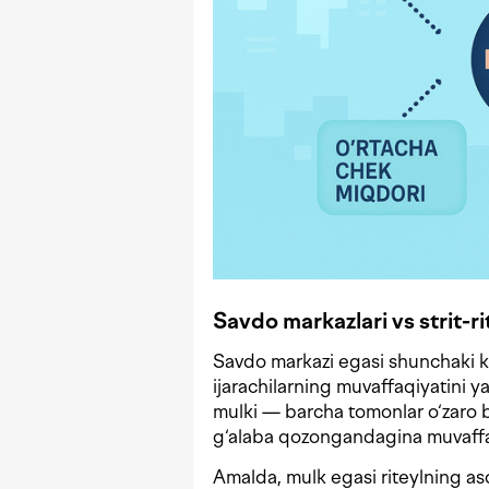
Savdo markazlari vs strit-ri
Savdo markazi egasi shunchaki kv
ijarachilarning muvaffaqiyatini 
mulki — barcha tomonlar o‘zaro 
g‘alaba qozongandagina muvaffa
Amalda, mulk egasi riteylning as