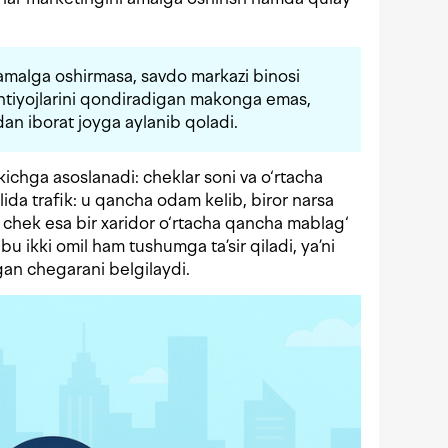
amalga oshirmasa, savdo markazi binosi
ehtiyojlarini qondiradigan makonga emas,
tdan iborat joyga aylanib qoladi.
atkichga asoslanadi: cheklar soni va o‘rtacha
ida trafik: u qancha odam kelib, biror narsa
ha chek esa bir xaridor o‘rtacha qancha mablag‘
 bu ikki omil ham tushumga ta’sir qiladi, ya’ni
lgan chegarani belgilaydi.