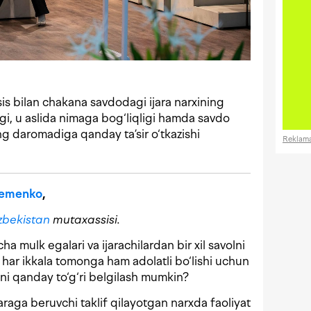
 bilan chakana savdodagi ijara narxining
igi, u aslida nimaga bog‘liqligi hamda savdo
ng daromadiga qanday ta’sir o‘tkazishi
Reklam
eremenko
,
bekistan
mutaxassisi.
cha mulk egalari va ijarachilardan bir xil savolni
 har ikkala tomonga ham adolatli bo‘lishi uchun
vini qanday to‘g‘ri belgilash mumkin?
jaraga beruvchi taklif qilayotgan narxda faoliyat