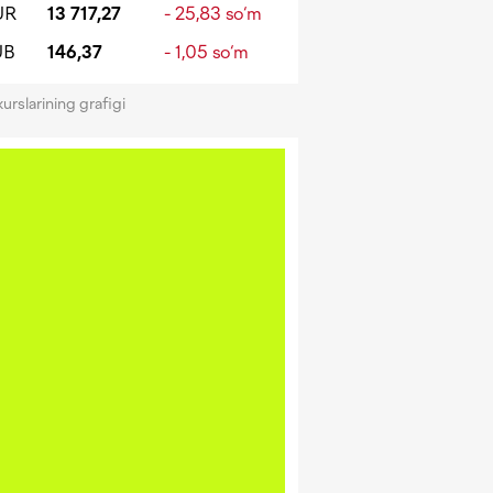
UR
13 717,27
- 25,83 so‘m
UB
146,37
- 1,05 so‘m
kurslarining grafigi