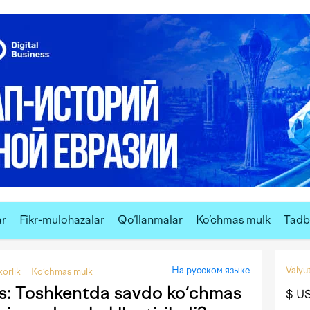
ar
Fikr-mulohazalar
Qo‘llanmalar
Ko‘chmas mulk
Tadbi
На русском языке
Valyut
korlik
Ko‘chmas mulk
s: Toshkentda savdo ko‘chmas
$ U