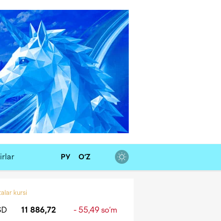
rlar
РУ
O‘Z
alar kursi
SD
11 886,72
- 55,49 so‘m