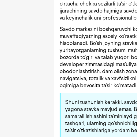
o‘rtacha chekka sezilarli ta’sir o
ijarachining savdo hajmiga savdo
va keyinchalik uni professional bo
Savdo markazini boshqaruvchi kom
muvaffaqiyatning asosiy ko‘rsatk
hisoblanadi. Bo‘sh joyning stavk
yuritayotganlarning tushumi muhi
bozorda to‘g‘ri va talab yuqori b
developer zimmasidagi mas’uliyat
obodonlashtirish, dam olish zonala
navigatsiya, tozalik va xavfsizlik
oqimiga bevosita ta’sir ko‘rsatadi
Shuni tushunish kerakki, savdo
yagona stavka mavjud emas. Bo
samarali ishlashini ta’minlaydi
tashqari, ularning qo‘shnichilig
ta’sir o‘tkazishlariga yordam be