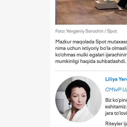
Foto: Yevgeniy Sorochin / Spot
Mazkur maqolada Spot mutaxassis
nima uchun ixtiyoriy bo‘la olmasl
ko‘chmas mulki egalari ijarachini
mumkinligi haqida suhbatlashdi.
Liliya Y
CMWP Uz
Biz ko‘pin
eshitamiz:
jara to‘lo
Riteyler i