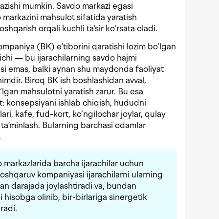
‘tkazishi mumkin. Savdo markazi egasi
 markazini mahsulot sifatida yaratish
shqarish orqali kuchli ta’sir ko‘rsata oladi.
paniya (BK) e’tiborini qaratishi lozim bo‘lgan
ichi — bu ijarachilarning savdo hajmi
asi emas, balki aynan shu maydonda faoliyat
mdir. Biroq BK ish boshlashidan avval,
o‘lgan mahsulotni yaratish zarur. Bu esa
: konsepsiyani ishlab chiqish, hududni
ri, kafe, fud-kort, ko‘ngilochar joylar, qulay
ni ta’minlash. Bularning barchasi odamlar
.
 markazlarida barcha ijarachilar uchun
shqaruv kompaniyasi ijarachilarni ularning
gan darajada joylashtiradi va, bundan
i hisobga olinib, bir-birlariga sinergetik
radi.