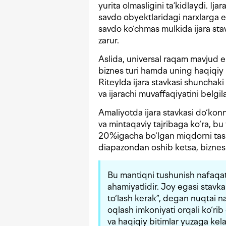
yurita olmasligini ta’kidlaydi. Ij
savdo obyektlaridagi narxlarga e
savdo ko‘chmas mulkida ijara sta
zarur.
Aslida, universal raqam mavjud e
biznes turi hamda uning haqiqiy i
Riteylda ijara stavkasi shuncha
va ijarachi muvaffaqiyatini belgi
Amaliyotda ijara stavkasi do‘kon
va mintaqaviy tajribaga ko‘ra, b
20%igacha bo‘lgan miqdorni tash
diapazondan oshib ketsa, biznes z
Bu mantiqni tushunish nafaqat
ahamiyatlidir. Joy egasi stavk
to‘lash kerak”, degan nuqtai na
oqlash imkoniyati orqali ko‘ri
va haqiqiy bitimlar yuzaga kela