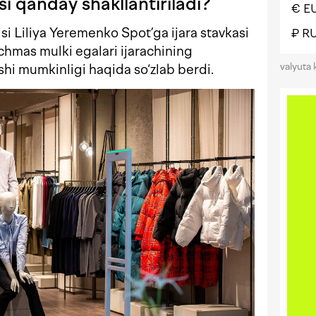
si qanday shakllantiriladi?
€ E
 Liliya Yeremenko Spot’ga ijara stavkasi
₽ R
chmas mulki egalari ijarachining
valyuta 
shi mumkinligi haqida so‘zlab berdi.