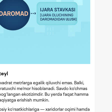
teyl
adrat metrlarga egalik qiluvchi emas. Balki,
yaratuvchi me’mor hisoblanadi. Savdo ko‘chmas
bog‘langan ekotizimdir. Bu yerda faqat hamma
qiyatga erishish mumkin.
osiy ko‘rsatkichlariga — xaridorlar oqimi hamda