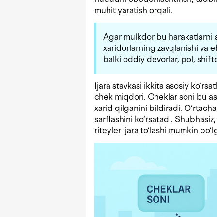
muhit yaratish orqali.
Agar mulkdor bu harakatlarni 
xaridorlarning zavqlanishi va 
balki oddiy devorlar, pol, shif
Ijara stavkasi ikkita asosiy ko‘rs
chek miqdori. Cheklar soni bu asl
xarid qilganini bildiradi. O‘rtac
sarflashini ko‘rsatadi. Shubhasiz,
riteyler ijara to‘lashi mumkin bo‘