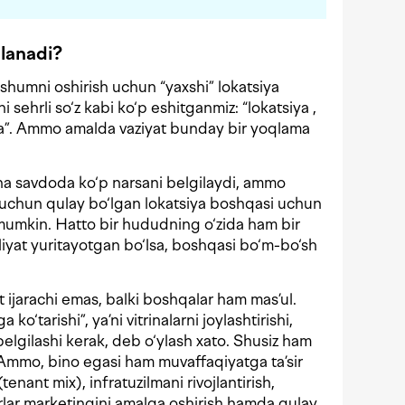
blanadi?
shumni oshirish uchun “yaxshi” lokatsiya
i sehrli so‘z kabi ko‘p eshitganmiz: “lokatsiya ,
iya”. Ammo amalda vaziyat bunday bir yoqlama
na savdoda ko‘p narsani belgilaydi, ammo
uchun qulay bo‘lgan lokatsiya boshqasi uchun
i mumkin. Hatto bir hududning o‘zida ham bir
liyat yuritayotgan bo‘lsa, boshqasi bo‘m-bo‘sh
 ijarachi emas, balki boshqalar ham mas’ul.
 ko‘tarishi”, ya’ni vitrinalarni joylashtirishi,
 belgilashi kerak, deb o‘ylash xato. Shusiz ham
 Ammo, bino egasi ham muvaffaqiyatga ta’sir
 (tenant mix), infratuzilmani rivojlantirish,
rlar marketingini amalga oshirish hamda qulay