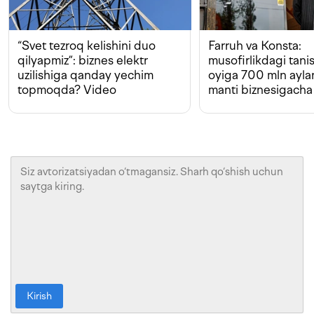
“Svet tezroq kelishini duo
Farruh va Konsta:
qilyapmiz”: biznes elektr
musofirlikdagi tan
uzilishiga qanday yechim
oyiga 700 mln ayla
topmoqda? Video
manti biznesigacha
Kirish