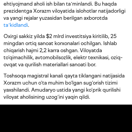
ehtiyojmand aholi ish bilan taʼminlandi. Bu haqda
prezidentga Xorazm viloyatida islohotlar natijadorligi
va yangi rejalar yuzasidan berilgan axborotda
taʼkidlandi
.
Oxirgi sakkiz yilda $2 mlrd investitsiya kiritilib, 25
mingdan ortiq sanoat korxonalari ochilgan. Ishlab
chiqarish hajmi 2,2 karra oshgan. Viloyatda
to‘qimachilik, avtomobilsozlik, elektr texnikasi, oziq-
ovqat va qurilish materiallari sanoati bor.
Toshsoqa magistral kanali qayta tiklangani natijasida
Xorazm uchun o‘ta muhim bo‘lgan sug‘orish tizimi
yaxshilandi. Amudaryo ustida yangi ko‘prik qurilishi
viloyat aholisining uzog‘ini yaqin qildi.