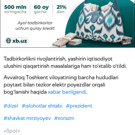
Tadbirkorlikni rivojlantirish, yashirin iqtisodiyot
ulushini qisqartirish masalalariga ham to‘xtalib o‘tildi.
Avvalroq Toshkent viloyatining barcha hududlari
poytaxt bilan tezkor elektr poyezdlar orqali
bog‘lanishi haqida
xabar berilgandi
.
#
dizel
#
islohotlar shtabi
#
prezident
#
shavkat mirziyoyev
#
xorazm
«Spot»