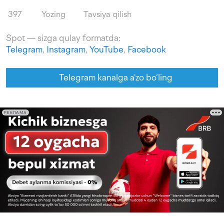
397
Yozing
Tavsiya qilish
Spot — sizga qulay formatda:
Telegram
,
Instagram
,
YouTube
,
Facebook
Telegram kanalga a'zo bo‘ling
РЕКЛАМА