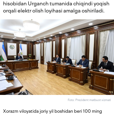
hisobidan Urganch tumanida chiqindi yoqish
orqali elektr olish loyihasi amalga oshiriladi.
Foto: Prezident matbuot xizmati
Xorazm viloyatida joriy yil boshidan beri 100 ming