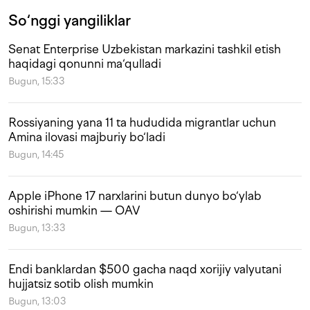
So‘nggi yangiliklar
Senat Enterprise Uzbekistan markazini tashkil etish
haqidagi qonunni ma‘qulladi
Bugun, 15:33
Rossiyaning yana 11 ta hududida migrantlar uchun
Amina ilovasi majburiy bo‘ladi
Bugun, 14:45
Apple iPhone 17 narxlarini butun dunyo bo‘ylab
oshirishi mumkin — OAV
Bugun, 13:33
Endi banklardan $500 gacha naqd xorijiy valyutani
hujjatsiz sotib olish mumkin
Bugun, 13:03