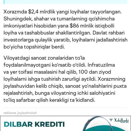
Xorazmda $2,4 mlrdlik yangi loyihalar tayyorlangan.
Shuningdek, shahar va tumanlarning qo‘shimcha
imkoniyatlari hisobidan yana $86 mlnlik istiqbolli
loyiha va tashabbuslar shakllantirilgan. Davlat rahbari
investorlarga qulaylik yaratib, loyihalarni jadallashtirish
bo‘yicha topshiriqlar berdi.
Viloyatdagi sanoat zonalaridan to‘la
foydalanilmayotgani ko‘rsatib o‘tildi. Infratuzilma
va yer toifasi masalasini hal qilib, 100 dan ziyod
loyihalarni ishga tushirish zarurligi aytildi. Xorazmning
joylashuvidan kelib chiqib, sanoat yo‘nalishlarini puxta
rejalashtirish, bunga viloyatning ichki salohiyatini
to‘liq safarbar qilish kerakligi taʼkidlandi.
reklama joylashtirish