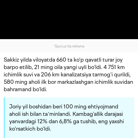
"Spot.uz"da reklama
Sakkiz yilda viloyatda 660 ta ko‘p qavatli turar joy
barpo etilib, 21 ming oila yangi uyli bo‘ldi. 4 751 km
ichimlik suvi va 206 km kanalizatsiya tarmog‘i qurildi,
580 ming aholi ilk bor markazlashgan ichimlik suvidan
bahramand bo‘ldi.
Joriy yil boshidan beri 100 ming ehtiyojmand
aholi ish bilan taʼminlandi. Kambag‘allik darajasi
yanvardagi 12% dan 6,8% ga tushib, eng yaxshi
ko‘rsatkich bo‘ldi.