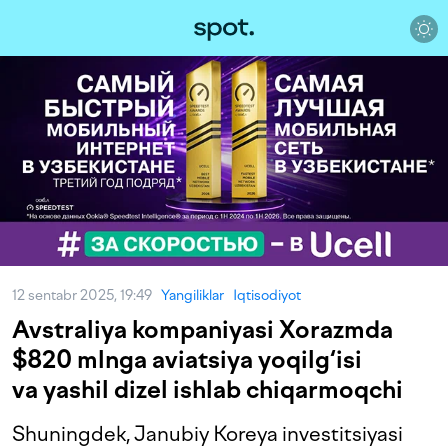
12 sentabr 2025, 19:49
Yangiliklar
Iqtisodiyot
Avstraliya kompaniyasi Xorazmda
$820 mlnga aviatsiya yoqilg‘isi
va yashil dizel ishlab chiqarmoqchi
Shuningdek, Janubiy Koreya investitsiyasi