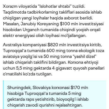
Xorazm viloyatida “Islohotlar shtabi” tuzildi.
Taqdimotda tadbirkorlarning takliflari asosida ishlab
chiqilgan yangi loyihalar haqida axborot berildi.
Masalan, Janubiy Koreyaning $100 mln investitsiyasi
hisobidan Urganch tumanida chiqindi yoqish orqali
elektr energiyasi olish loyihasi mo‘ljallangan.
Avstraliya kompaniyasi $820 mln investitsiya kiritib,
Tuproqqalʼa tumanida 600 ming tonna ekologik toza
aviatsiya yoqilg‘isi va 50 ming tonna “yashil dizel”
ishlab chiqarish taklifini bildirgan. Korxona ehtiyoji
uchun 5,5 ming gektarda 4 gigavatt quyosh panellari
o‘rnatilishi ko‘zda tutilgan.
Shuningdek, Slovakiya korxonasi $170 mln
hisobiga Tuproqqalʼa tumanida 5 ming
gektarda raps yetishtirib, bioyoqilg‘i ishlab
chiqarish zavodi qurishni rejalashtirgan.