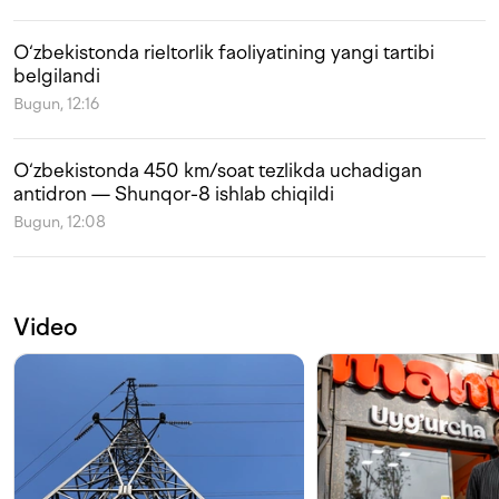
O‘zbekistonda rieltorlik faoliyatining yangi tartibi
belgilandi
Bugun, 12:16
O‘zbekistonda 450 km/soat tezlikda uchadigan
antidron — Shunqor-8 ishlab chiqildi
Bugun, 12:08
Video