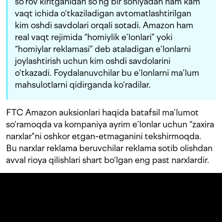
so‘rov kiritganidan so‘ng bir soniyadan ham kam
vaqt ichida o‘tkaziladigan avtomatlashtirilgan
kim oshdi savdolari orqali sotadi. Amazon ham
real vaqt rejimida “homiylik e’lonlari” yoki
“homiylar reklamasi” deb ataladigan e’lonlarni
joylashtirish uchun kim oshdi savdolarini
o‘tkazadi. Foydalanuvchilar bu e’lonlarni ma’lum
mahsulotlarni qidirganda ko‘radilar.
FTC Amazon auksionlari haqida batafsil ma’lumot
so‘ramoqda va kompaniya ayrim e’lonlar uchun “zaxira
narxlar"ni oshkor etgan-etmaganini tekshirmoqda.
Bu narxlar reklama beruvchilar reklama sotib olishdan
avval rioya qilishlari shart bo‘lgan eng past narxlardir.