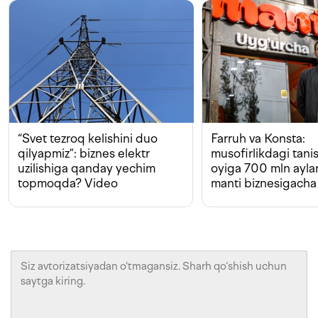
“Svet tezroq kelishini duo
Farruh va Konsta:
qilyapmiz”: biznes elektr
musofirlikdagi tan
uzilishiga qanday yechim
oyiga 700 mln ayla
topmoqda? Video
manti biznesigacha