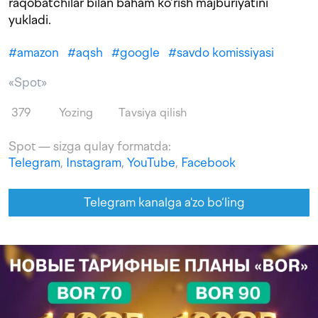
raqobatchilar bilan baham ko‘rish majburiyatini
yukladi.
#
amazon
#
aqsh
#
google
#
savdo komissiyasi
«Spot»
379
Yozing
Tavsiya qilish
Spot — sizga qulay formatda:
Telegram
,
Instagram
,
YouTube
,
Facebook
Telegram kanalga a'zo bo‘ling