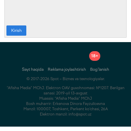
Kirish
18+
Sayt haqida
Reklama joylashtirish
Bog‘lanish
© 2017-2026 Spot – Biznes va texnologiyalar.
“Afisha Media” MChJ. Elektron OAV guvohnomasi: №1207. Berilgan
sanasi: 2019-yil 13-avgust
Muassis: “Afisha Media” MChJ
Bosh muharrir: Erkenova Dinora Fayzulloevna
Manzil: 100007, Toshkent, Parkent ko‘chasi, 26A
Elektron manzil: info@spot.uz