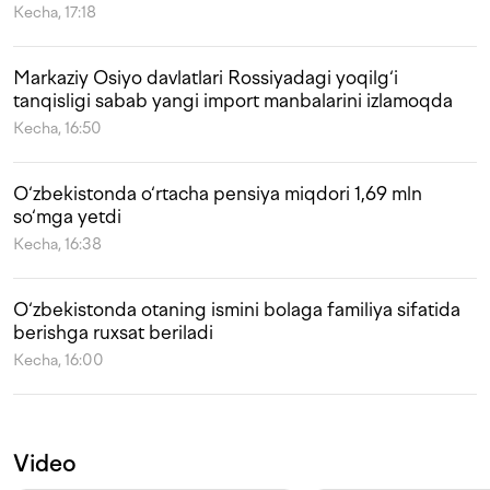
Kecha, 17:18
Markaziy Osiyo davlatlari Rossiyadagi yoqilg‘i
tanqisligi sabab yangi import manbalarini izlamoqda
Kecha, 16:50
O‘zbekistonda o‘rtacha pensiya miqdori 1,69 mln
so‘mga yetdi
Kecha, 16:38
O‘zbekistonda otaning ismini bolaga familiya sifatida
berishga ruxsat beriladi
Kecha, 16:00
Video