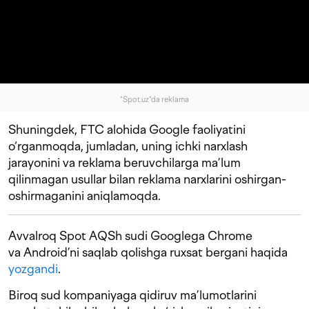
"Spot.uz"da reklama
Shuningdek, FTC alohida Google faoliyatini
o‘rganmoqda, jumladan, uning ichki narxlash
jarayonini va reklama beruvchilarga ma’lum
qilinmagan usullar bilan reklama narxlarini oshirgan-
oshirmaganini aniqlamoqda.
Avvalroq Spot AQSh sudi Googlega Chrome
va Android’ni saqlab qolishga ruxsat bergani haqida
yozgandi
.
Biroq sud kompaniyaga qidiruv ma’lumotlarini