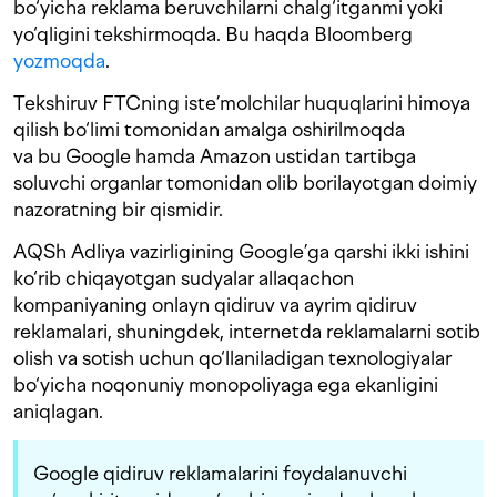
bo‘yicha reklama beruvchilarni chalg‘itganmi yoki
yo‘qligini tekshirmoqda. Bu haqda Bloomberg
yozmoqda
.
Tekshiruv FTCning iste’molchilar huquqlarini himoya
qilish bo‘limi tomonidan amalga oshirilmoqda
va bu Google hamda Amazon ustidan tartibga
soluvchi organlar tomonidan olib borilayotgan doimiy
nazoratning bir qismidir.
AQSh Adliya vazirligining Google’ga qarshi ikki ishini
ko‘rib chiqayotgan sudyalar allaqachon
kompaniyaning onlayn qidiruv va ayrim qidiruv
reklamalari, shuningdek, internetda reklamalarni sotib
olish va sotish uchun qo‘llaniladigan texnologiyalar
bo‘yicha noqonuniy monopoliyaga ega ekanligini
aniqlagan.
Google qidiruv reklamalarini foydalanuvchi