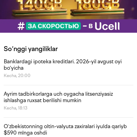
So‘nggi yangiliklar
Banklardagi ipoteka kreditlari. 2026-yil avgust oyi
bo‘yicha
Kecha, 20:00
Ayrim tadbirkorlarga uch oygacha litsenziyasiz
ishlashga ruxsat berilishi mumkin
Kecha, 18:13
O‘zbekistonning oltin-valyuta zaxiralari iyulda qariyb
$590 mlnga oshdi