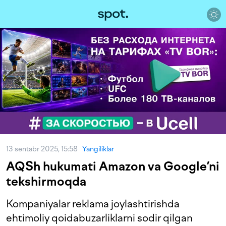
13 sentabr 2025, 15:58
Yangiliklar
AQSh hukumati Amazon va Google’ni
tekshirmoqda
Kompaniyalar reklama joylashtirishda
ehtimoliy qoidabuzarliklarni sodir qilgan