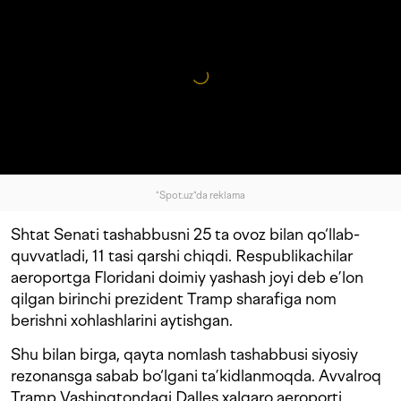
"Spot.uz"da reklama
Shtat Senati tashabbusni 25 ta ovoz bilan qo‘llab-
quvvatladi, 11 tasi qarshi chiqdi. Respublikachilar
aeroportga Floridani doimiy yashash joyi deb e’lon
qilgan birinchi prezident Tramp sharafiga nom
berishni xohlashlarini aytishgan.
Shu bilan birga, qayta nomlash tashabbusi siyosiy
rezonansga sabab bo‘lgani ta’kidlanmoqda. Avvalroq
Tramp Vashingtondagi Dalles xalqaro aeroporti