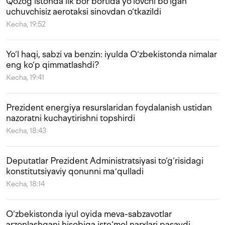
Qozog‘istonda ilk bor bortida yo‘lovchi bo‘lgan
uchuvchisiz aerotaksi sinovdan o‘tkazildi
Kecha, 19:52
Yo‘l haqi, sabzi va benzin: iyulda O‘zbekistonda nimalar
eng ko‘p qimmatlashdi?
Kecha, 19:41
Prezident energiya resurslaridan foydalanish ustidan
nazoratni kuchaytirishni topshirdi
Kecha, 18:43
Deputatlar Prezident Administratsiyasi to‘g‘risidagi
konstitutsiyaviy qonunni maʼqulladi
Kecha, 18:14
O‘zbekistonda iyul oyida meva-sabzavotlar
arzonlashgani hisobiga iste‘mol narxlari pasaydi