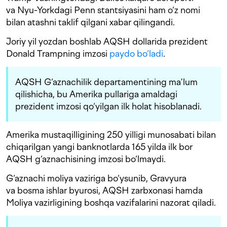
va Nyu-Yorkdagi Penn stantsiyasini ham o‘z nomi
bilan atashni taklif qilgani xabar qilingandi.
Joriy yil yozdan boshlab AQSH dollarida prezident
Donald Trampning imzosi
paydo bo‘ladi
.
AQSH G‘aznachilik departamentining ma’lum
qilishicha, bu Amerika pullariga amaldagi
prezident imzosi qo‘yilgan ilk holat hisoblanadi.
Amerika mustaqilligining 250 yilligi munosabati bilan
chiqarilgan yangi banknotlarda 165 yilda ilk bor
AQSH g‘aznachisining imzosi bo‘lmaydi.
G‘aznachi moliya vaziriga bo‘ysunib, Gravyura
va bosma ishlar byurosi, AQSH zarbxonasi hamda
Moliya vazirligining boshqa vazifalarini nazorat qiladi.