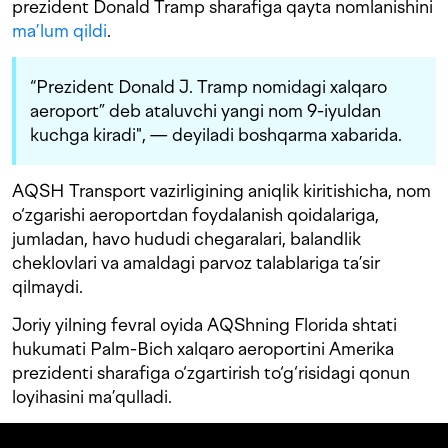
prezident Donald Tramp sharafiga qayta nomlanishini
ma’lum qildi
.
“Prezident Donald J. Tramp nomidagi xalqaro
aeroport” deb ataluvchi yangi nom 9-iyuldan
kuchga kiradi", — deyiladi boshqarma xabarida.
AQSH Transport vazirligining aniqlik kiritishicha, nom
o‘zgarishi aeroportdan foydalanish qoidalariga,
jumladan, havo hududi chegaralari, balandlik
cheklovlari va amaldagi parvoz talablariga ta’sir
qilmaydi.
Joriy yilning fevral oyida AQShning Florida shtati
hukumati Palm-Bich xalqaro aeroportini Amerika
prezidenti sharafiga o‘zgartirish to‘g‘risidagi qonun
loyihasini ma’qulladi.