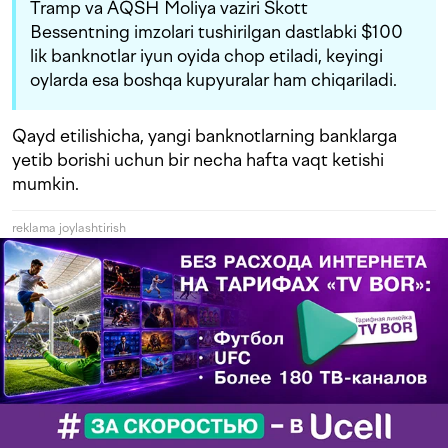
Tramp va AQSH Moliya vaziri Skott
Bessentning imzolari tushirilgan dastlabki $100
lik banknotlar iyun oyida chop etiladi, keyingi
oylarda esa boshqa kupyuralar ham chiqariladi.
Qayd etilishicha, yangi banknotlarning banklarga
yetib borishi uchun bir necha hafta vaqt ketishi
mumkin.
reklama joylashtirish