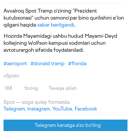
Avvalroq Spot Tramp o‘zining “Prezident
kutubxonasi” uchun osmono‘par bino qurilishini e’lon
qilgani haqida
xabar berilgandi
.
Hozirda Mayamidagi ushbu hudud Mayami-Deyd
kollejining Wolfson kampusi xodimlari uchun
avtoturargoh sifatida foydalaniladi.
#
aeroport
#
donald tramp
#
florida
«Spot»
188
Yozing
Tavsiya qilish
Spot — sizga qulay formatda:
Telegram
,
Instagram
,
YouTube
,
Facebook
Telegram kanalga a'zo bo‘ling