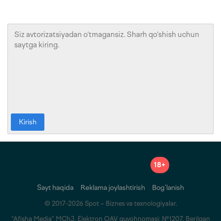
Kirish
18+
Sayt haqida
Reklama joylashtirish
Bog‘lanish
© 2017-2026 Spot – Biznes va texnologiyalar.
“Afisha Media” MChJ. Elektron OAV guvohnomasi: №1207. Berilgan