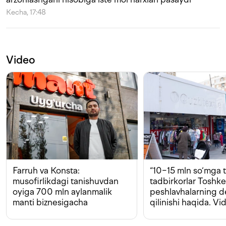
Kecha, 17:48
Video
Farruh va Konsta:
“10−15 mln so‘mga t
musofirlikdagi tanishuvdan
tadbirkorlar Toshk
oyiga 700 mln aylanmalik
peshlavhalarning 
manti biznesigacha
qilinishi haqida. Vi