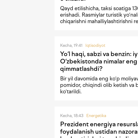
Qayd etilishicha, taksi soatiga 1
erishadi. Rasmiylar turistik yo‘nal
chiqarishni mahalliylashtirishni 
Kecha, 19:41
Iqtisodiyot
Yo‘l haqi, sabzi va benzin: i
O‘zbekistonda nimalar eng
qimmatlashdi?
Bir yil davomida eng ko‘p moliyav
pomidor, chiqindi olib ketish va 
ko‘tarildi.
Kecha, 18:43
Energetika
Prezident energiya resursl
foydalanish ustidan nazora