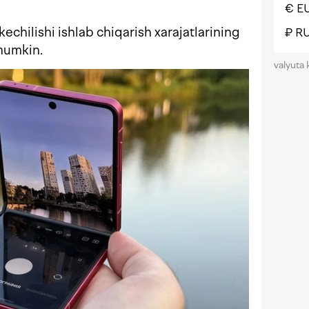
€ E
kechilishi ishlab chiqarish xarajatlarining
₽ R
 mumkin.
valyuta 