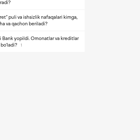
radi?
et” puli va ishsizlik nafaqalari kimga,
ha va qachon beriladi?
 Bank yopildi. Omonatlar va kreditlar
bo‘ladi?
1