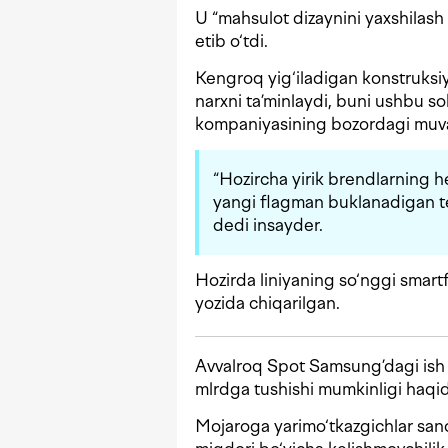
U “mahsulot dizaynini yaxshilash
etib o‘tdi.
Kengroq yig‘iladigan konstruksi
narxni ta’minlaydi, buni ushbu 
kompaniyasining bozordagi muvaf
“Hozircha yirik brendlarning h
yangi flagman buklanadigan t
dedi insayder.
Hozirda liniyaning so‘nggi smar
yozida chiqarilgan.
Avvalroq Spot Samsung’dagi ish 
mlrdga tushishi mumkinligi haqi
Mojaroga yarimo‘tkazgichlar sano