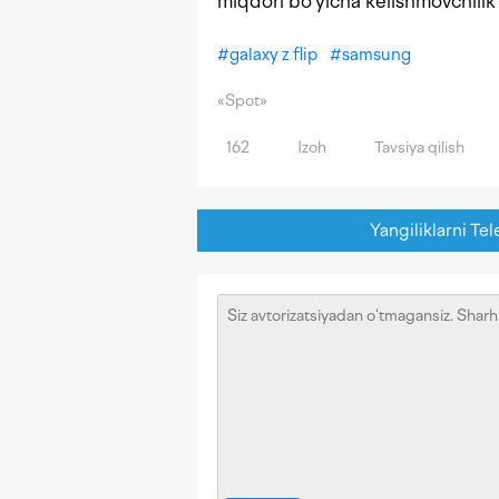
miqdori bo‘yicha kelishmovchilik
#
galaxy z flip
#
samsung
«Spot»
162
Izoh
Tavsiya qilish
Yangiliklarni Tel