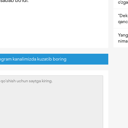
 sabab bo‘ldi.
o‘zga
“Dekr
qanc
Yangi
nima 
egram kanalimizda kuzatib boring