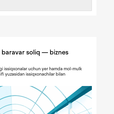
 baravar soliq — biznes
gi issiqxonalar uchun yer hamda mol-mulk
lifi yuzasidan issiqxonachilar bilan