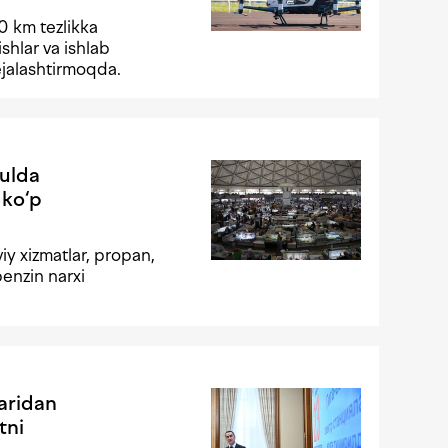
30 km tezlikka
ishlar va ishlab
rejalashtirmoqda.
yulda
 ko‘p
iy xizmatlar, propan,
benzin narxi
aridan
tni