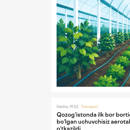
Kecha, 19:52
Transport
Qozog‘istonda ilk bor borti
bo‘lgan uchuvchisiz aerota
o‘tkazildi