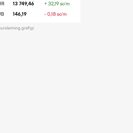
UR
13 749,46
+ 32,19 so‘m
UB
146,19
- 0,18 so‘m
kurslarining grafigi