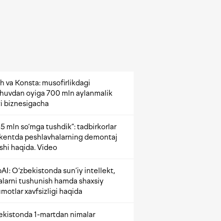
h va Konsta: musofirlikdagi
shuvdan oyiga 700 mln aylanmalik
i biznesigacha
5 mln so‘mga tushdik”: tadbirkorlar
kentda peshlavhalarning demontaj
ishi haqida. Video
AI: O‘zbekistonda sun’iy intellekt,
alarni tushunish hamda shaxsiy
motlar xavfsizligi haqida
ekistonda 1-martdan nimalar