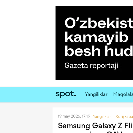
Yangiliklar
Maqolal
19 may 2026, 17:19
Yangiliklar
Xorij xaba
Samsung Galaxy Z Fli