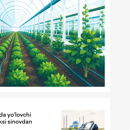
da yo‘lovchi
ksi sinovdan