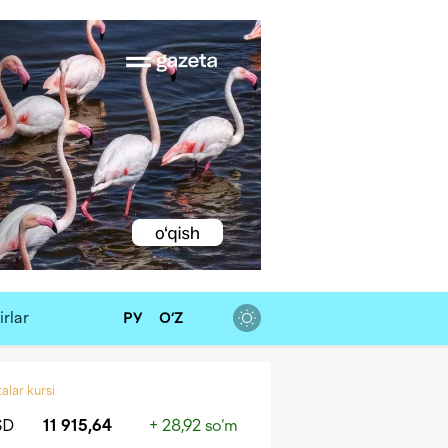
rlar
РУ
O‘Z
alar kursi
SD
11 915,64
+ 28,92 so‘m