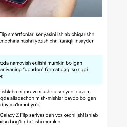
p smartfonlari seriyasini ishlab chiqarishni
zmochina nashri yozishicha, taniqli insayder
 yozda namoyish etilishi mumkin bo‘lgan
niyaning “upadon” formatidagi so‘nggi
r.
r ishlab chiqaruvchi ushbu seriyani davom
 haqda allaqachon mish-mishlar paydo bo‘lgan
nday ma’lumot yo‘q.
Galaxy Z Flip seriyasidan voz kechilishi ishlab
bilan bog‘liq bo‘lishi mumkin.