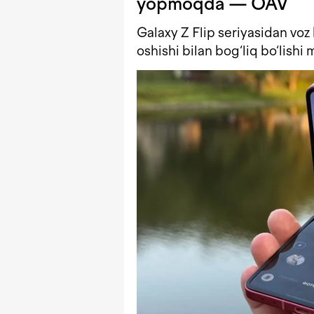
yopmoqda — OAV
Galaxy Z Flip seriyasidan voz 
oshishi bilan bog‘liq bo‘lishi