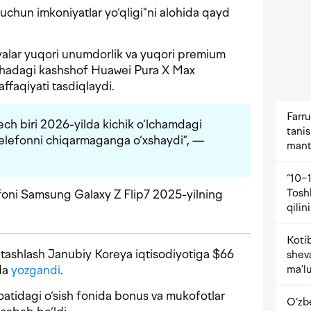
 uchun imkoniyatlar yo‘qligi"ni alohida qayd
yalar yuqori unumdorlik va yuqori premium
sohadagi kashshof Huawei Pura X Max
faqiyati tasdiqlaydi.
Farru
ech biri 2026-yilda kichik o‘lchamdagi
tani
elefonni chiqarmaganga o‘xshaydi”, —
mant
“10−1
Tosh
tfoni Samsung Galaxy Z Flip7 2025-yilning
qilin
Kotib
tashlash Janubiy Koreya iqtisodiyotiga $66
shev
da
yozgandi
.
ma’lu
atidagi o‘sish fonida bonus va mukofotlar
O‘zb