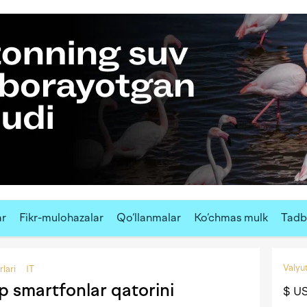
ar
Fikr-mulohazalar
Qo‘llanmalar
Ko‘chmas mulk
Tadbi
Valyut
rlari
IT
p smartfonlar qatorini
$ U