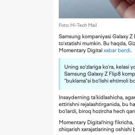
Foto: Hi-Tech Mail
Samsung kompaniyasi Galaxy Z Fli
to‘xtatishi mumkin. Bu haqda, Gi
Momentary Digital
xabar berdi
.
Uning so‘zlariga ko‘ra, kelasi
Samsung Galaxy Z Flip8 kompa
“buklama"si bo‘lishi ehtimoli bo
Insayderning ta’kidlashicha, aga
ettirishni rejalashtirganida, bu
bo‘lardi, biroq hozircha hech qa
Momentary Digital’ning fikricha, 
chiqarish xarajatlarining oshishi 