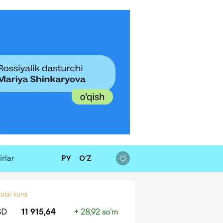
rlar
РУ
O‘Z
alar kursi
SD
11 915,64
+ 28,92 so‘m