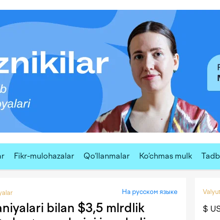
ar
Fikr-mulohazalar
Qo‘llanmalar
Ko‘chmas mulk
Tadbi
На русском языке
Valyut
yalar
iyalari bilan $3,5 mlrdlik
$ U