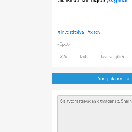
tashkil etilishi haqida
yozgandi
.
#
investitsiya
#
xitoy
«Spot»
326
Izoh
Tavsiya qilish
Yangiliklarni Tel