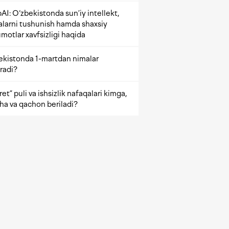
AI: O‘zbekistonda sun’iy intellekt,
alarni tushunish hamda shaxsiy
motlar xavfsizligi haqida
ekistonda 1-martdan nimalar
radi?
et” puli va ishsizlik nafaqalari kimga,
ha va qachon beriladi?