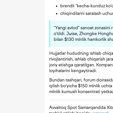
brendli “kecha-kunduz ko‘c
chiqindilarni saralash uchu
“Yangi avlod” sanoat zonasini ri
o‘tildi. Jwise, Zhongke Hon
bilan $130 mlnlik hamkorlik sh
Hujjatlar hududning ishlab chiqar
rivojlantirish, ishlab chiqarish 
joriy etishga qaratilgan. Kompan
loyihalarini kengaytiradi.
Bundan tashqari, forum doirasida
qilish bo‘yicha $150 mlnlik uchta
mlnlik kumush konsentrati yetkazi
Avvalroq Spot Samarqandda Xitoy 