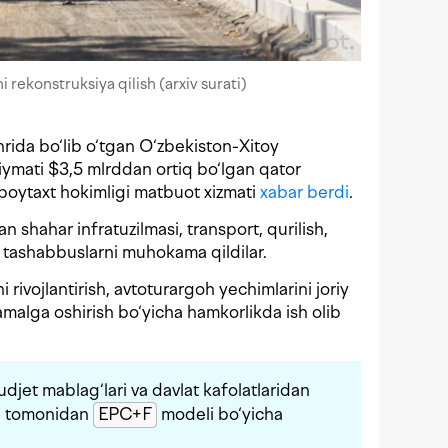
 rekonstruksiya qilish (arxiv surati)
rida bo‘lib o‘tgan O‘zbekiston-Xitoy
mati $3,5 mlrddan ortiq bo‘lgan qator
 poytaxt hokimligi matbuot xizmati
xabar berdi
.
n shahar infratuzilmasi, transport, qurilish,
 tashabbuslarni muhokama qildilar.
i rivojlantirish, avtoturargoh yechimlarini joriy
 amalga oshirish bo‘yicha hamkorlikda ish olib
udjet mablag‘lari va davlat kafolatlaridan
i tomonidan
EPC+F
modeli bo‘yicha