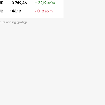
UR
13 749,46
+ 32,19 so‘m
UB
146,19
- 0,18 so‘m
kurslarining grafigi