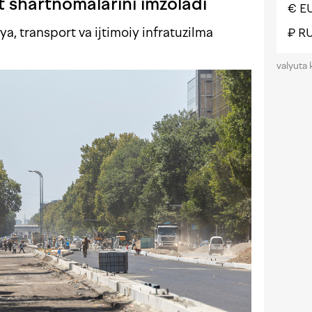
t shartnomalarini imzoladi
€ E
a, transport va ijtimoiy infratuzilma
₽ R
valyuta 