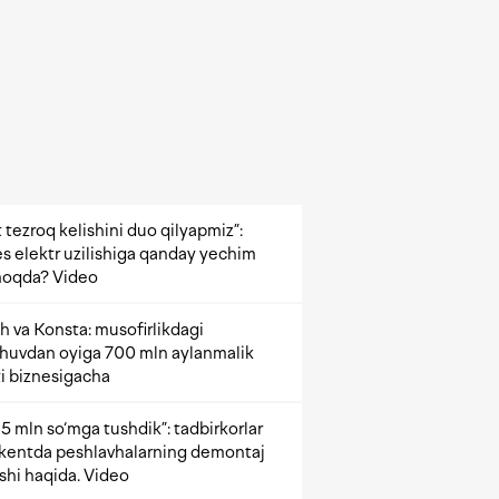
 tezroq kelishini duo qilyapmiz”:
s elektr uzilishiga qanday yechim
oqda? Video
h va Konsta: musofirlikdagi
shuvdan oyiga 700 mln aylanmalik
i biznesigacha
5 mln so‘mga tushdik”: tadbirkorlar
kentda peshlavhalarning demontaj
ishi haqida. Video