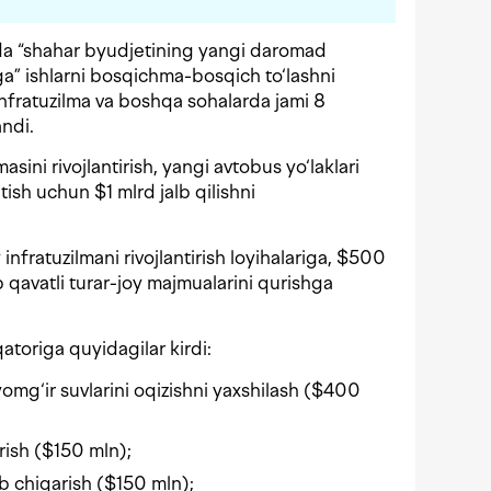
da “shahar byudjetining yangi daromad
ga” ishlarni bosqichma-bosqich to‘lashni
nfratuzilma va boshqa sohalarda jami 8
andi.
asini rivojlantirish, yangi avtobus yo‘laklari
atish uchun $1 mlrd jalb qilishni
 infratuzilmani rivojlantirish loyihalariga, $500
 qavatli turar-joy majmualarini qurishga
atoriga quyidagilar kirdi:
a yomg‘ir suvlarini oqizishni yaxshilash ($400
rish ($150 mln);
b chiqarish ($150 mln);