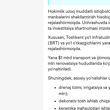
Hokimlik uzoq muddatli istiqbol
manbalarini shakllantirish hisobi
rejalashtirmoqda. Uchrashuvda i
ta investitsiya shartnomasi imzol
Xususan, Toshkent yo‘l infratuzilm
(BRT) va yo‘l o‘tkazgichlarini yar
rejalashtirmoqda.
Yana $1 mlrd transport va ijtimoiy
mln renovatsiya hududlarida ko‘p
yo‘naltiriladi.
Shuningdek, asosiy yo‘nalishlar q
drenaj tizimi, irrigatsiya v
mln);
dekorativ tosh ishlab chiqa
keramika mahsulotlari ishla