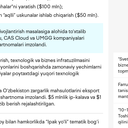
halar"ni yaratish ($100 mln);
n “aqlli” uskunalar ishlab chiqarish ($50 mln).
vojlantirish masalasiga alohida to‘xtalib
ghu, CAS Cloud va UMGG kompaniyalari
artnomalari imzolandi.
“Svet
ish, texnologik va biznes infratuzilmasini
bizne
jarayonlarini boshqarishda zamonaviy yechimlarni
topm
iyalar poytaxtdagi yuqori texnologik
Farru
 O‘zbekiston zargarlik mahsulotlarini eksport
tani
mant
 shartnoma imzolandi. $5 mlnlik ip-kalava va $1
b berish rejalashtirilgan.
“10−1
Tosh
bilan hamkorlikda “Ipak yo‘li” tematik bog‘i
qilin