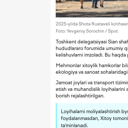
2025-yilda Shota Rustaveli ko‘chasini
Foto: Yevgeniy Sorochin / Spot
Toshkent delegatsiyasi Sian shah
hududlararo forumida umumiy qiy
kelishuvlarni imzoladi. Bu haqda
Mehmonlar xitoylik hamkorlar bila
ekologiya va sanoat sohalaridagi
Jamoat joylari va transport tizimin
etish va muhandislik loyihalarini
borish rejalashtirilgan.
Loyihalarni moliyalashtirish by
foydalanmasdan, Xitoy tomon
ta’minlanadi.