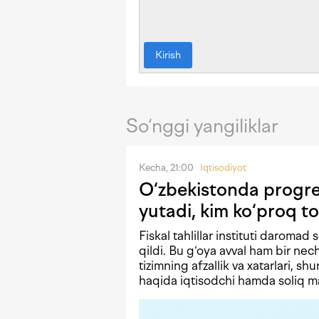
Kirish
So‘nggi yangiliklar
Kecha, 21:00
Iqtisodiyot
O‘zbekistonda progres
yutadi, kim ko‘proq to
Fiskal tahlillar instituti daromad 
qildi. Bu g‘oya avval ham bir n
tizimning afzallik va xatarlari, shu
haqida iqtisodchi hamda soliq mas