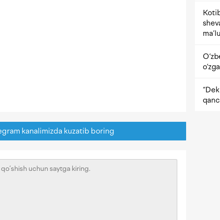
Kotib
shev
ma’lu
O‘zb
o‘zga
“Dekr
qanc
egram kanalimizda kuzatib boring