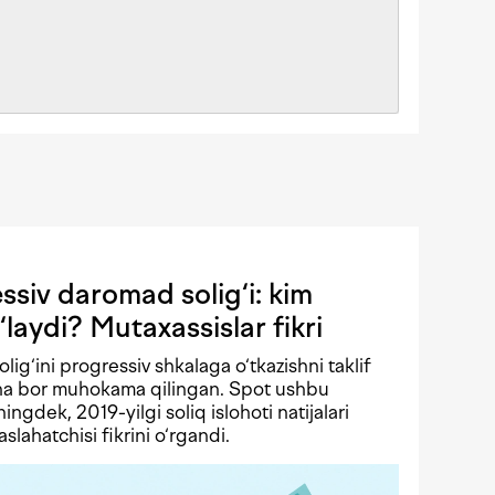
siv daromad solig‘i: kim
‘laydi? Mutaxassislar fikri
solig‘ini progressiv shkalaga o‘tkazishni taklif
echa bor muhokama qilingan. Spot ushbu
ningdek, 2019-yilgi soliq islohoti natijalari
lahatchisi fikrini o‘rgandi.