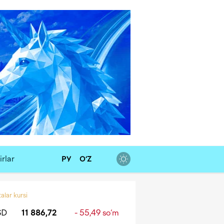
a
Media-to‘plam
Aloqa
rlar
РУ
O‘Z
alar kursi
SD
11 886,72
- 55,49 so‘m