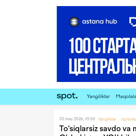
Yangiliklar
Maqolal
30 may 2026, 10:50
Yangiliklar
Iqtisodi
To‘siqlarsiz savdo va 