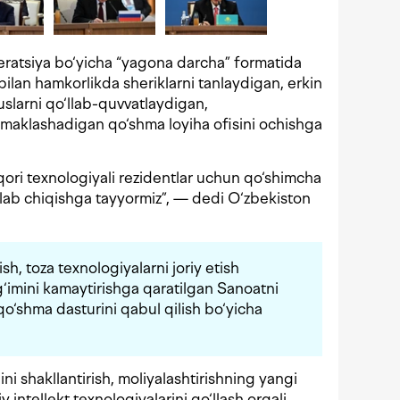
eratsiya bo‘yicha “yagona darcha” formatida
bilan hamkorlikda sheriklarni tanlaydigan, erkin
slarni qo‘llab-quvvatlaydigan,
ko‘maklashadigan qo‘shma loyiha ofisini ochishga
qori texnologiyali rezidentlar uchun qo‘shimcha
shlab chiqishga tayyormiz”, — dedi O‘zbekiston
sh, toza texnologiyalarni joriy etish
‘imini kamaytirishga qaratilgan Sanoatni
 qo‘shma dasturini qabul qilish bo‘yicha
ini shakllantirish, moliyalashtirishning yangi
iy intellekt texnologiyalarini qo‘llash orqali