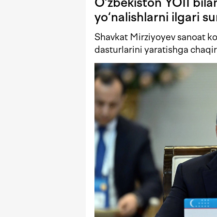
O‘zbekiston YOII bil
yo‘nalishlarni ilgari 
Shavkat Mirziyoyev sanoat koo
dasturlarini yaratishga chaqir