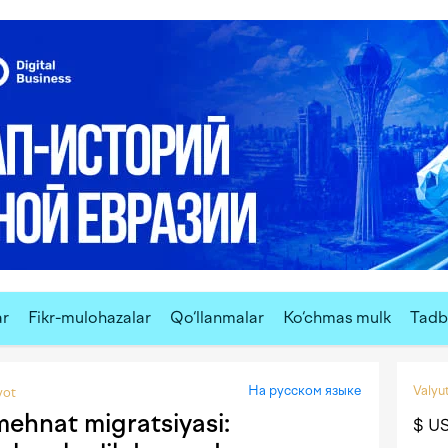
Reklam
ar
Fikr-mulohazalar
Qo‘llanmalar
Ko‘chmas mulk
Tadbi
На русском языке
Valyut
yot
mehnat migratsiyasi:
$ U