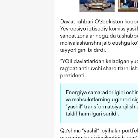
Davlat rahbari O‘zbekiston koop
Yevroosiyo iqtisodiy komissiyasi 
sanoat zonalar negizida tashabbu
moliyalashtirishni jalb etishga 
tayyorligini bildirdi.
“YOII davlatlaridan keladigan yu
rag‘batlantiruvchi sharoitlarni i
prezidenti.
Energiya samaradorligini oshiri
va mahsulotlarning uglerod sig
“yashil” transformatsiya qilish
taklif ham ilgari surildi.
Qo‘shma “yashil” loyihalar portfel
mexanizmlarini rivojlantirish, sunʼ