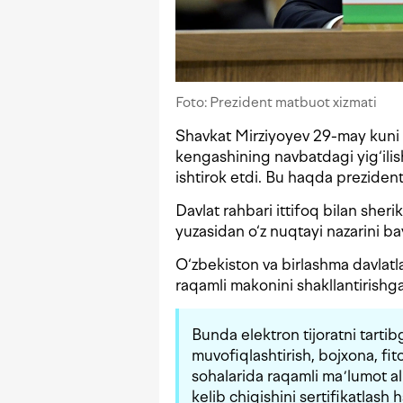
Foto: Prezident matbuot xizmati
Shavkat Mirziyoyev 29-may kuni 
kengashining navbatdagi yig‘ili
ishtirok etdi. Bu haqda preziden
Davlat rahbari ittifoq bilan sherik
yuzasidan o‘z nuqtayi nazarini ba
O‘zbekiston va birlashma davlatla
raqamli makonini shakllantirishga 
Bunda elektron tijoratni tarti
muvofiqlashtirish, bojxona, fit
sohalarida raqamli maʼlumot al
kelib chiqishini sertifikatlash