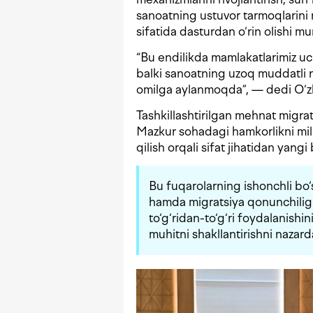
sanoatning ustuvor tarmoqlarini 
sifatida dasturdan o‘rin olishi m
“Bu endilikda mamlakatlarimiz uc
balki sanoatning uzoq muddatli 
omilga aylanmoqda”, — dedi O‘zb
Tashkillashtirilgan mehnat migrats
Mazkur sohadagi hamkorlikni milli
qilish orqali sifat jihatidan yangi
Bu fuqarolarning ishonchli bo‘sh
hamda migratsiya qonunchilig
to‘g‘ridan-to‘g‘ri foydalanishin
muhitni shakllantirishni nazard