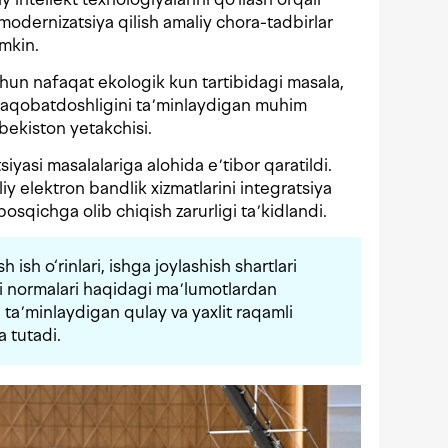
modernizatsiya qilish amaliy chora-tadbirlar
umkin.
hun nafaqat ekologik kun tartibidagi masala,
raqobatdoshligini taʼminlaydigan muhim
ekiston yetakchisi.
iyasi masalalariga alohida eʼtibor qaratildi.
y elektron bandlik xizmatlarini integratsiya
 bosqichga olib chiqish zarurligi taʼkidlandi.
 ish o‘rinlari, ishga joylashish shartlari
i normalari haqidagi maʼlumotlardan
i taʼminlaydigan qulay va yaxlit raqamli
a tutadi.