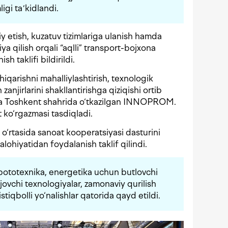
igi taʼkidlandi.
iy etish, kuzatuv tizimlariga ulanish hamda
ya qilish orqali “aqlli” transport-bojxona
ish taklifi bildirildi.
hiqarishni mahalliylashtirish, texnologik
 zanjirlarini shakllantirishga qiziqishi ortib
yida Toshkent shahrida o‘tkazilgan INNOPROM.
 ko‘rgazmasi tasdiqladi.
 o‘rtasida sanoat kooperatsiyasi dasturini
ohiyatidan foydalanish taklif qilindi.
obototexnika, energetika uchun butlovchi
ejovchi texnologiyalar, zamonaviy qurilish
stiqbolli yo‘nalishlar qatorida qayd etildi.