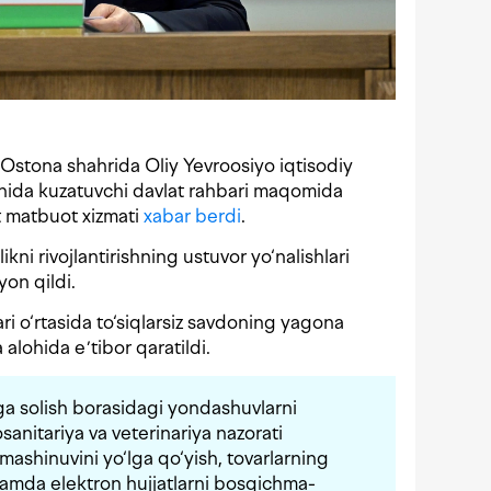
Ostona shahrida Oliy Yevroosiyo iqtisodiy
shida kuzatuvchi davlat rahbari maqomida
t matbuot xizmati
xabar berdi
.
likni rivojlantirishning ustuvor yo‘nalishlari
yon qildi.
ri o‘rtasida to‘siqlarsiz savdoning yagona
alohida eʼtibor qaratildi.
bga solish borasidagi yondashuvlarni
osanitariya va veterinariya nazorati
mashinuvini yo‘lga qo‘yish, tovarlarning
 hamda elektron hujjatlarni bosqichma-