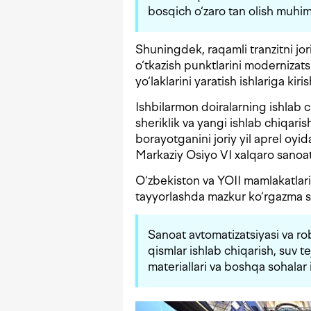
bosqich o‘zaro tan olish muhiml
Shuningdek, raqamli tranzitni jor
o‘tkazish punktlarini modernizatsi
yo‘laklarini yaratish ishlariga kirish
Ishbilarmon doiralarning ishlab c
sheriklik va yangi ishlab chiqarish
borayotganini joriy yil aprel o
Markaziy Osiyo VI xalqaro sanoat
O‘zbekiston va YOII mamlakatlari
tayyorlashda mazkur ko‘rgazma sal
Sanoat avtomatizatsiyasi va r
qismlar ishlab chiqarish, suv t
materiallari va boshqa sohalar i