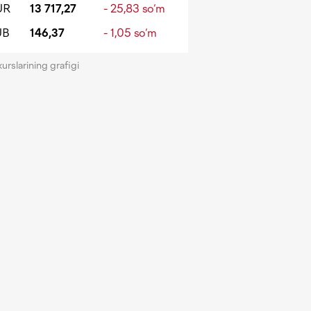
UR
13 717,27
- 25,83 so‘m
UB
146,37
- 1,05 so‘m
kurslarining grafigi