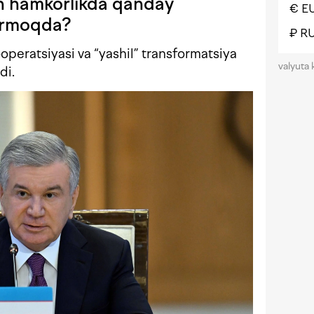
an hamkorlikda qanday
€ E
surmoqda?
₽ R
peratsiyasi va “yashil” transformatsiya
valyuta 
di.