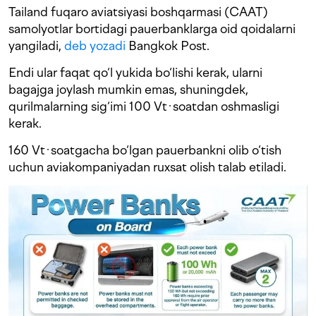
Tailand fuqaro aviatsiyasi boshqarmasi (CAAT)
samolyotlar bortidagi pauerbanklarga oid qoidalarni
yangiladi,
deb yozadi
Bangkok Post.
Endi ular faqat qo‘l yukida bo‘lishi kerak, ularni
bagajga joylash mumkin emas, shuningdek,
qurilmalarning sig‘imi 100 Vt·soatdan oshmasligi
kerak.
160 Vt·soatgacha bo‘lgan pauerbankni olib o‘tish
uchun aviakompaniyadan ruxsat olish talab etiladi.