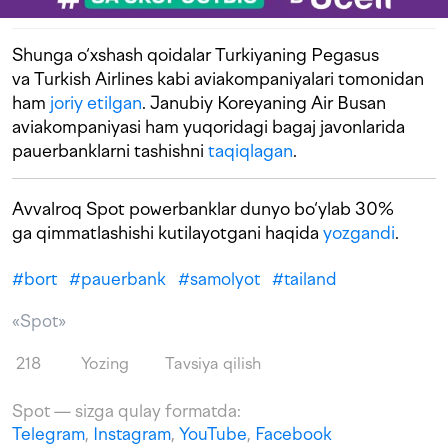
Shunga o‘xshash qoidalar Turkiyaning Pegasus
va Turkish Airlines kabi aviakompaniyalari tomonidan
ham
joriy etilgan
. Janubiy Koreyaning Air Busan
aviakompaniyasi ham yuqoridagi bagaj javonlarida
pauerbanklarni tashishni
taqiqlagan
.
Avvalroq Spot powerbanklar dunyo bo‘ylab 30%
ga qimmatlashishi kutilayotgani haqida
yozgandi
.
#
bort
#
pauerbank
#
samolyot
#
tailand
«Spot»
218
Yozing
Tavsiya qilish
Spot — sizga qulay formatda:
Telegram
,
Instagram
,
YouTube
,
Facebook