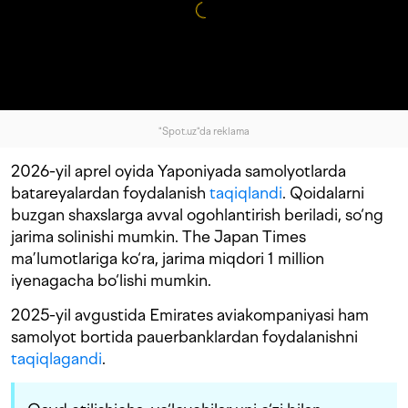
"Spot.uz"da reklama
2026-yil aprel oyida Yaponiyada samolyotlarda
batareyalardan foydalanish
taqiqlandi
. Qoidalarni
buzgan shaxslarga avval ogohlantirish beriladi, so‘ng
jarima solinishi mumkin. The Japan Times
ma’lumotlariga ko‘ra, jarima miqdori 1 million
iyenagacha bo‘lishi mumkin.
2025-yil avgustida Emirates aviakompaniyasi ham
samolyot bortida pauerbanklardan foydalanishni
taqiqlagandi
.