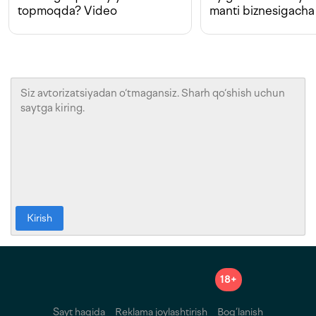
topmoqda? Video
manti biznesigacha
Kirish
18+
Sayt haqida
Reklama joylashtirish
Bog‘lanish