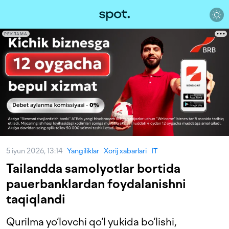
РЕКЛАМА
5 iyun 2026, 13:14
Yangiliklar
Xorij xabarlari
IT
Tailandda samolyotlar bortida
pauerbanklardan foydalanishni
taqiqlandi
Qurilma yo‘lovchi qo‘l yukida bo‘lishi,