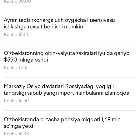
Kecha, 20:00
Ayrim tadbirkorlarga uch oygacha litsenziyasiz
ishlashga ruxsat berilishi mumkin
Kecha, 18:13
O‘zbekistonning oltin-valyuta zaxiralari iyulda qariyb
$590 mlnga oshdi
Kecha, 17:18
Markaziy Osiyo davlatlari Rossiyadagi yoqilg‘i
tanqisligi sabab yangi import manbalarini izlamoqda
Kecha, 16:50
O‘zbekistonda o‘rtacha pensiya miqdori 1,69 mln
so‘mga yetdi
Kecha, 16:38