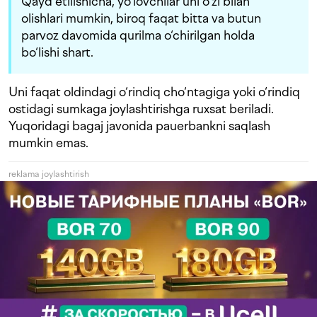
Qayd etilishicha, yo‘lovchilar uni o‘zi bilan
olishlari mumkin, biroq faqat bitta va butun
parvoz davomida qurilma o‘chirilgan holda
bo‘lishi shart.
Uni faqat oldindagi o‘rindiq cho‘ntagiga yoki o‘rindiq
ostidagi sumkaga joylashtirishga ruxsat beriladi.
Yuqoridagi bagaj javonida pauerbankni saqlash
mumkin emas.
reklama joylashtirish