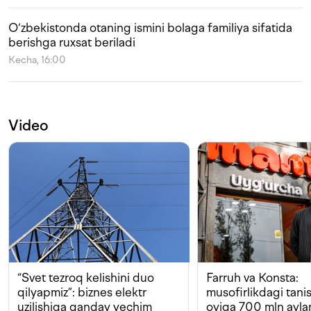
O‘zbekistonda otaning ismini bolaga familiya sifatida
berishga ruxsat beriladi
Kecha, 16:00
Video
“Svet tezroq kelishini duo
Farruh va Konsta:
qilyapmiz”: biznes elektr
musofirlikdagi tan
uzilishiga qanday yechim
oyiga 700 mln ayla