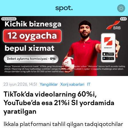
РЕКЛАМА
23 iyun 2026, 14:51
Yangiliklar
Xorij xabarlari
IT
TikTok’da videolarning 60%i,
YouTube’da esa 21%i SI yordamida
yaratilgan
Ikkala platformani tahlil qilgan tadqiqotchilar