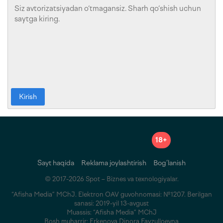
Kirish
18+
Sayt haqida
Reklama joylashtirish
Bog‘lanish
© 2017-2026 Spot – Biznes va texnologiyalar.
“Afisha Media” MChJ. Elektron OAV guvohnomasi: №1207. Berilgan
sanasi: 2019-yil 13-avgust
Muassis: “Afisha Media” MChJ
Bosh muharrir: Erkenova Dinora Fayzulloevna