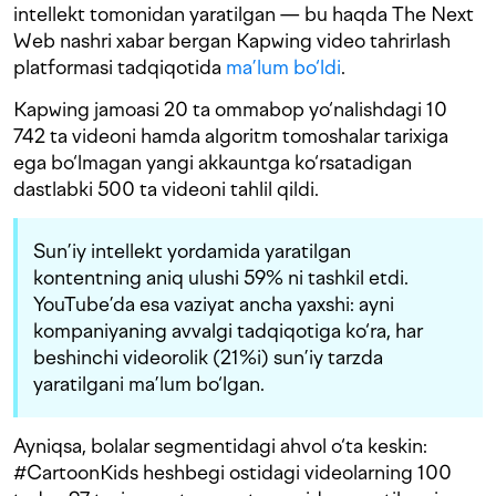
intellekt tomonidan yaratilgan — bu haqda The Next
Web nashri xabar bergan Kapwing video tahrirlash
platformasi tadqiqotida
ma’lum bo‘ldi
.
Kapwing jamoasi 20 ta ommabop yo‘nalishdagi 10
742 ta videoni hamda algoritm tomoshalar tarixiga
ega bo‘lmagan yangi akkauntga ko‘rsatadigan
dastlabki 500 ta videoni tahlil qildi.
Sun’iy intellekt yordamida yaratilgan
kontentning aniq ulushi 59% ni tashkil etdi.
YouTube’da esa vaziyat ancha yaxshi: ayni
kompaniyaning avvalgi tadqiqotiga ko‘ra, har
beshinchi videorolik (21%i) sun’iy tarzda
yaratilgani ma’lum bo‘lgan.
Ayniqsa, bolalar segmentidagi ahvol o‘ta keskin:
#CartoonKids heshbegi ostidagi videolarning 100