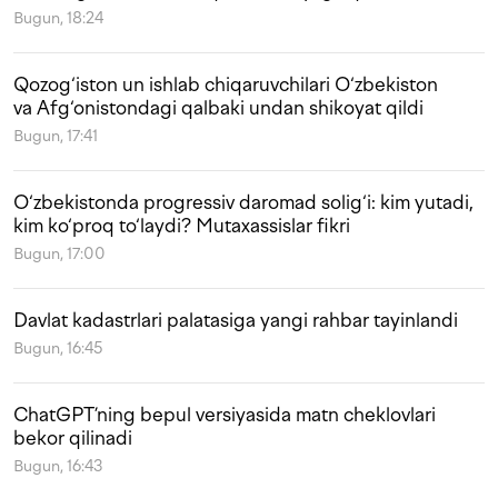
Bugun, 18:24
Qozog‘iston un ishlab chiqaruvchilari O‘zbekiston
va Afg‘onistondagi qalbaki undan shikoyat qildi
Bugun, 17:41
O‘zbekistonda progressiv daromad solig‘i: kim yutadi,
kim ko‘proq to‘laydi? Mutaxassislar fikri
Bugun, 17:00
Davlat kadastrlari palatasiga yangi rahbar tayinlandi
Bugun, 16:45
ChatGPT’ning bepul versiyasida matn cheklovlari
bekor qilinadi
Bugun, 16:43