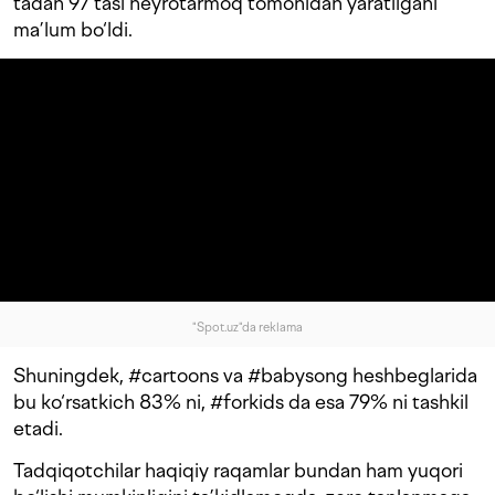
tadan 97 tasi neyrotarmoq tomonidan yaratilgani
ma’lum bo‘ldi.
"Spot.uz"da reklama
Shuningdek, #cartoons va #babysong heshbeglarida
bu ko‘rsatkich 83% ni, #forkids da esa 79% ni tashkil
etadi.
Tadqiqotchilar haqiqiy raqamlar bundan ham yuqori