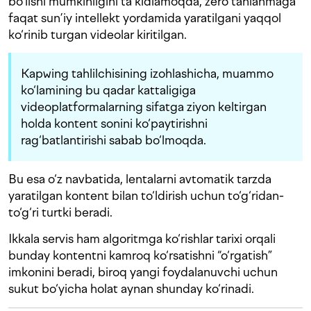
bo‘lishi mumkinligini ta’kidlamoqda, zero tanlanmaga
faqat sun’iy intellekt yordamida yaratilgani yaqqol
ko‘rinib turgan videolar kiritilgan.
Kapwing tahlilchisining izohlashicha, muammo
ko‘lamining bu qadar kattaligiga
videoplatformalarning sifatga ziyon keltirgan
holda kontent sonini ko‘paytirishni
rag‘batlantirishi sabab bo‘lmoqda.
Bu esa o‘z navbatida, lentalarni avtomatik tarzda
yaratilgan kontent bilan to‘ldirish uchun to‘g‘ridan-
to‘g‘ri turtki beradi.
Ikkala servis ham algoritmga ko‘rishlar tarixi orqali
bunday kontentni kamroq ko‘rsatishni “o‘rgatish”
imkonini beradi, biroq yangi foydalanuvchi uchun
sukut bo‘yicha holat aynan shunday ko‘rinadi.