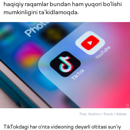
haqiqiy raqamlar bundan ham yuqori bo‘lishi
mumkinligini ta’kidlamoqda.
Foto: Koshiro / Stock / Adobe
TikTokdagi har o‘nta videoning deyarli oltitasi sun’iy