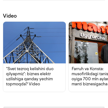
Video
“Svet tezroq kelishini duo
Farruh va Konsta:
qilyapmiz”: biznes elektr
musofirlikdagi tan
uzilishiga qanday yechim
oyiga 700 mln ayla
topmoqda? Video
manti biznesigacha