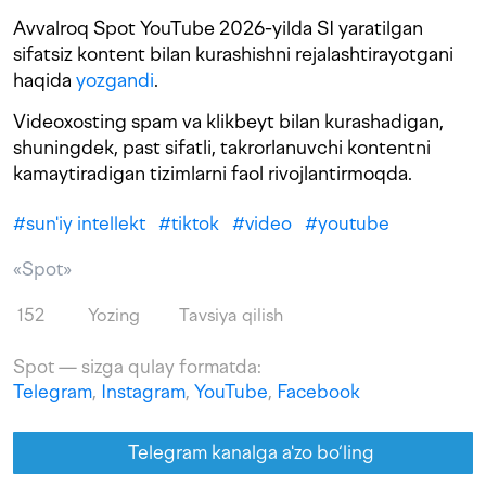
Avvalroq Spot YouTube 2026-yilda SI yaratilgan
sifatsiz kontent bilan kurashishni rejalashtirayotgani
haqida
yozgandi
.
Videoxosting spam va klikbeyt bilan kurashadigan,
shuningdek, past sifatli, takrorlanuvchi kontentni
kamaytiradigan tizimlarni faol rivojlantirmoqda.
#
sun'iy intellekt
#
tiktok
#
video
#
youtube
«Spot»
152
Yozing
Tavsiya qilish
Spot — sizga qulay formatda:
Telegram
,
Instagram
,
YouTube
,
Facebook
Telegram kanalga a'zo bo‘ling