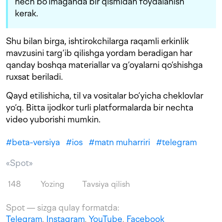
hech bo‘lmaganda bir qismidan foydalanish
kerak.
Shu bilan birga, ishtirokchilarga raqamli erkinlik
mavzusini targ‘ib qilishga yordam beradigan har
qanday boshqa materiallar va g‘oyalarni qo‘shishga
ruxsat beriladi.
Qayd etilishicha, til va vositalar bo‘yicha cheklovlar
yo‘q. Bitta ijodkor turli platformalarda bir nechta
video yuborishi mumkin.
#
beta-versiya
#
ios
#
matn muharriri
#
telegram
«Spot»
148
Yozing
Tavsiya qilish
Spot — sizga qulay formatda:
Telegram
,
Instagram
,
YouTube
,
Facebook