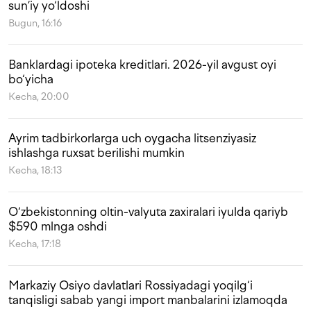
sun’iy yo‘ldoshi
Bugun, 16:16
Banklardagi ipoteka kreditlari. 2026-yil avgust oyi
bo‘yicha
Kecha, 20:00
Ayrim tadbirkorlarga uch oygacha litsenziyasiz
ishlashga ruxsat berilishi mumkin
Kecha, 18:13
O‘zbekistonning oltin-valyuta zaxiralari iyulda qariyb
$590 mlnga oshdi
Kecha, 17:18
Markaziy Osiyo davlatlari Rossiyadagi yoqilg‘i
tanqisligi sabab yangi import manbalarini izlamoqda