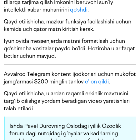
tillarga tarjima qilish imkonini beruvchi sun’iy
intellektli xabar muharririni
qo‘shdi
.
Qayd etilishicha, mazkur funksiya faollashishi uchun
kamida uch qator matn kiritish kerak.
Iyun oyida messenjerda matnni formatlash uchun
qo‘shimcha vositalar paydo bo‘ldi. Hozircha ular faqat
botlar uchun mavjud.
Avvalroq Telegram kontent ijodkorlari uchun mukofot
jamg‘armasi $200 minglik tanlov
e’lon qildi
.
Qayd etilishicha, ulardan raqamli erkinlik mavzusini
targ‘ib qilishga yordam beradigan video yaratishlari
talab etiladi.
Ishda Pavel Durovning Oslodagi yillik Ozodlik
forumidagi nutqidagi g‘oyalar va kadrlarning