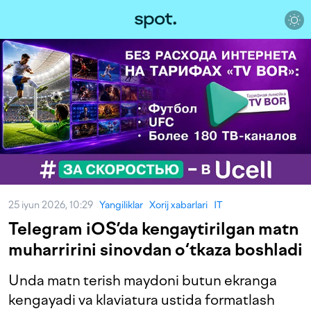
25 iyun 2026, 10:29
Yangiliklar
Xorij xabarlari
IT
Telegram iOS’da kengaytirilgan matn
muharririni sinovdan o‘tkaza boshladi
Unda matn terish maydoni butun ekranga
kengayadi va klaviatura ustida formatlash