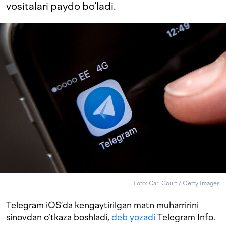
vositalari paydo bo‘ladi.
Foto: Carl Court / Getty Images
Telegram iOS’da kengaytirilgan matn muharririni
sinovdan o‘tkaza boshladi,
deb yozadi
Telegram Info.