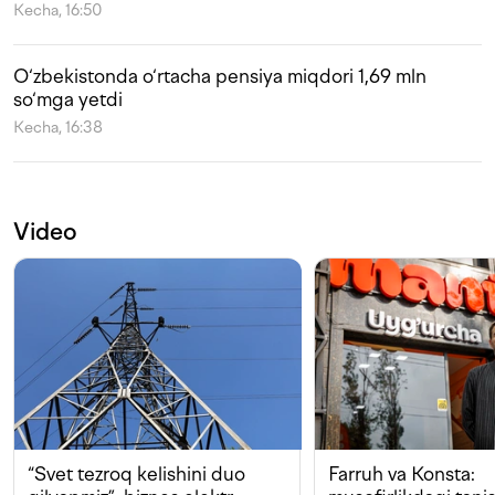
Kecha, 16:50
O‘zbekistonda o‘rtacha pensiya miqdori 1,69 mln
so‘mga yetdi
Kecha, 16:38
Video
“Svet tezroq kelishini duo
Farruh va Konsta: