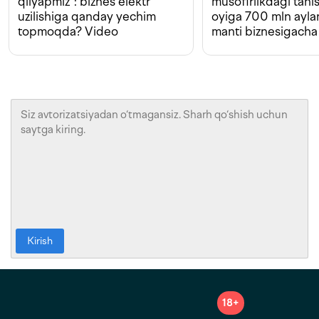
qilyapmiz”: biznes elektr
musofirlikdagi tan
uzilishiga qanday yechim
oyiga 700 mln ayla
topmoqda? Video
manti biznesigacha
Kirish
18+