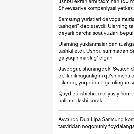
ushbu ekranlarni taxminan 160 m
Shveysariya kompaniyasi yetkazi
Samsung yuristlari da’voga mutl
tashqari” deb ataydi. Ularning ta
deyarli barcha soat yuzlari bepul
Ularning yuklanmalaridan tush
tashkil etdi. Ushbu summadan S
ga yaqin mablag‘ olgan.
Javobgar, shuningdek, Swatch d
qo‘llanilmaganligini qo‘shimcha
bilanoq, yuqorida tilga olingan so
Qayd etilishicha, moliyaviy kom
hali aniqlashi kerak.
Avvalroq Dua Lipa Samsung komp
tasviridan noqonuniy foydalang