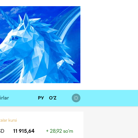
rlar
РУ
O‘Z
alar kursi
SD
11 915,64
+ 28,92 so‘m