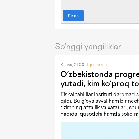
Kirish
So‘nggi yangiliklar
Kecha, 21:00
Iqtisodiyot
O‘zbekistonda progres
yutadi, kim ko‘proq to
Fiskal tahlillar instituti daromad 
qildi. Bu g‘oya avval ham bir n
tizimning afzallik va xatarlari, shu
haqida iqtisodchi hamda soliq mas