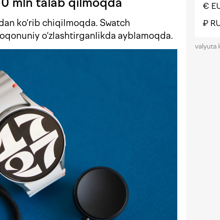
70 mln talab qilmoqda
€ E
an ko‘rib chiqilmoqda. Swatch
₽ R
oqonuniy o‘zlashtirganlikda ayblamoqda.
valyuta 