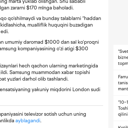
ing marta yuklab olishgan. Shu sababli
lgan zararni $170 mlnga baholadi.
aqo qo‘shilmaydi va bunday talablarni “haddan
’kidlashicha, mualliflik huquqini buzadigan
 edi.
gan umumiy daromad $1000 dan sal ko‘proqni
amsung kompaniyasining o‘zi atigi $300
“Svet
bizne
topm
izaynlari hech qachon ularning marketingida
 qildi. Samsung muammodan xabar topishi
Farru
at yuzlari darhol olib tashlandi.
tani
mant
pensatsiyaning yakuniy miqdorini London sudi
“10−1
Tosh
aniyasini televizor sotish uchun uning
qilin
anlikda
ayblagandi
.
Kotib