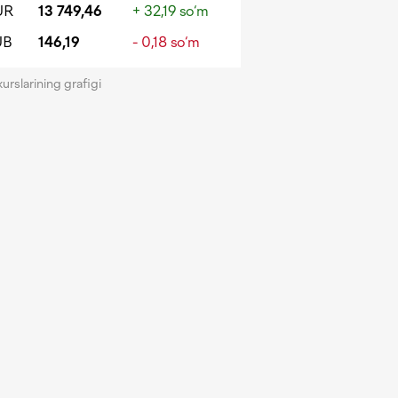
UR
13 749,46
+ 32,19 so‘m
UB
146,19
- 0,18 so‘m
kurslarining grafigi