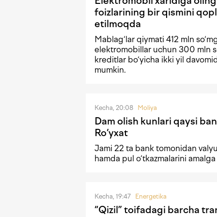
Elektromobil xaridiga olin
foizlarining bir qismini qopl
etilmoqda
Mablag‘lar qiymati 412 mln so‘m
elektromobillar uchun 300 mln s
kreditlar bo‘yicha ikki yil davomi
mumkin.
Kecha, 20:08
Moliya
Dam olish kunlari qaysi ban
Ro‘yxat
Jami 22 ta bank tomonidan valyu
hamda pul o‘tkazmalarini amalga
Kecha, 19:47
Energetika
“Qizil” toifadagi barcha tr