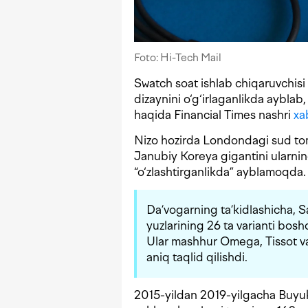
Foto: Hi-Tech Mail
Swatch soat ishlab chiqaruvchisi 
dizaynini o‘g‘irlaganlikda aybla
haqida Financial Times nashri
xa
Nizo hozirda Londondagi sud tom
Janubiy Koreya gigantini ularni
“o‘zlashtirganlikda” ayblamoqda.
Da’vogarning ta’kidlashicha, S
yuzlarining 26 ta varianti bosh
Ular mashhur Omega, Tissot va
aniq taqlid qilishdi.
2015-yildan 2019-yilgacha Buyuk 