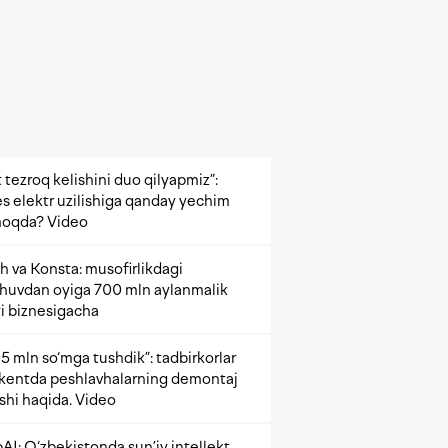
 tezroq kelishini duo qilyapmiz”:
s elektr uzilishiga qanday yechim
oqda? Video
h va Konsta: musofirlikdagi
shuvdan oyiga 700 mln aylanmalik
i biznesigacha
5 mln so‘mga tushdik”: tadbirkorlar
kentda peshlavhalarning demontaj
ishi haqida. Video
AI: O‘zbekistonda sun’iy intellekt,