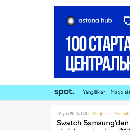
Yangiliklar
Maqolal
29 iyun 2026, 17:33
Yangiliklar
Xorij xab
Swatch Samsung’dan si