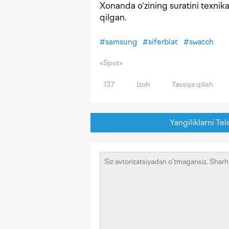
Xonanda o‘zining suratini texnika
qilgan.
#
samsung
#
siferblat
#
swatch
«Spot»
137
Izoh
Tavsiya qilish
Yangiliklarni Tel