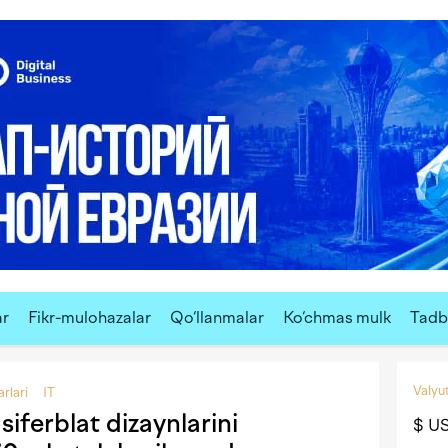
ar
Fikr-mulohazalar
Qo‘llanmalar
Ko‘chmas mulk
Tadbi
Valyut
arlari
IT
ferblat dizaynlarini
$ U