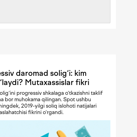
siv daromad solig‘i: kim
‘laydi? Mutaxassislar fikri
solig‘ini progressiv shkalaga o‘tkazishni taklif
echa bor muhokama qilingan. Spot ushbu
ningdek, 2019-yilgi soliq islohoti natijalari
lahatchisi fikrini o‘rgandi.