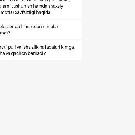
alarni tushunish hamda shaxsiy
motlar xavfsizligi haqida
ekistonda 1-martdan nimalar
radi?
et” puli va ishsizlik nafaqalari kimga,
ha va qachon beriladi?