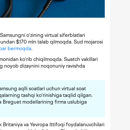
Samsungni o‘zining virtual siferblatlari
b, undan $170 mln talab qilmoqda. Sud mojarosi
bar bermoqda
.
onidan ko‘rib chiqilmoqda. Swatch vakillari
ng noyob dizaynini noqonuniy ravishda
amsung aqlli soatlari uchun virtual soat
qalarning tashqi ko‘rinishiga taqlid qilgan.
 Breguet modellarining firma uslubiga
Britaniya va Yevropa Ittifoqi foydalanuvchilari