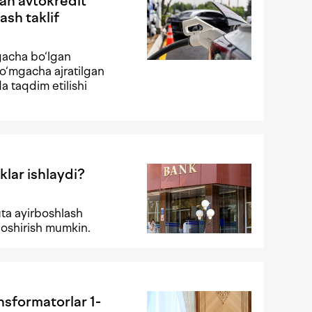
gan avtokredit
ash taklif
gacha bo‘lgan
o‘mgacha ajratilgan
da taqdim etilishi
klar ishlaydi?
ta ayirboshlash
 oshirish mumkin.
ansformatorlar 1-