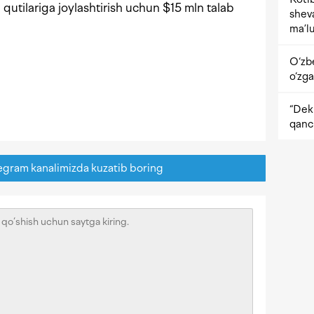
 qutilariga joylashtirish uchun $15 mln talab
shev
ma’lu
O‘zb
o‘zga
“Dekr
qanc
egram kanalimizda kuzatib boring