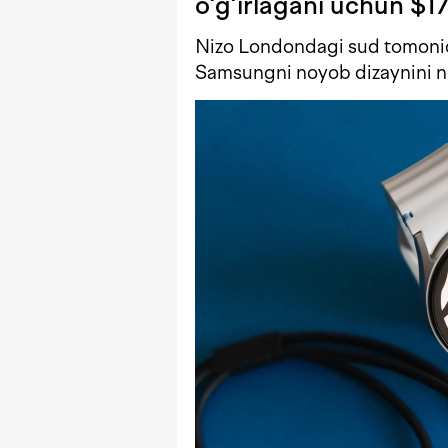
o‘g‘irlagani uchun $1
Nizo Londondagi sud tomonid
Samsungni noyob dizaynini n