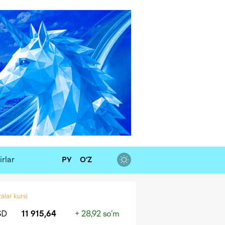
rlar
РУ
O‘Z
alar kursi
SD
11 915,64
+ 28,92 so‘m