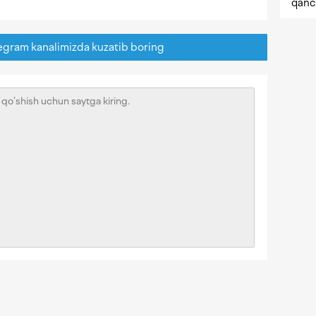
qanc
egram kanalimizda kuzatib boring