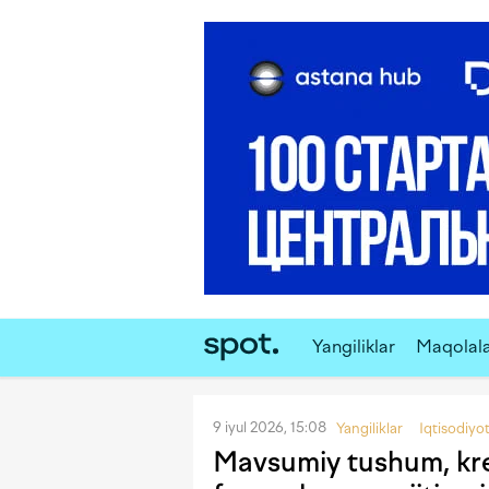
Yangiliklar
Maqolal
9 iyul 2026, 15:08
Yangiliklar
Iqtisodiyo
Mavsumiy tushum, kred