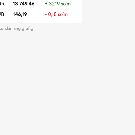
UR
13 749,46
+ 32,19 so‘m
UB
146,19
- 0,18 so‘m
kurslarining grafigi