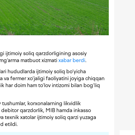
 ijtimoiy soliq qarzdorligining asosiy
jamg‘arma matbuot xizmati
xabar berdi
.
ari hududlarda ijtimoiy soliq bo‘yicha
 va fermer xo‘jaligi faoliyatini joyiga chiqqan
ik har doim ham to‘lov intizomi bilan bog‘liq
ushumlar, korxonalarning likvidlik
i, debitor qarzdorlik, MIB hamda inkasso
 texnik xatolar ijtimoiy soliq qarzi yuzaga
 etildi.