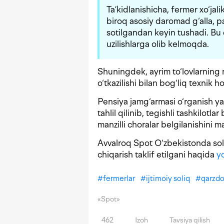
Ta’kidlanishicha, fermer xo‘jali
biroq asosiy daromad g‘alla, pa
sotilgandan keyin tushadi. Bu 
uzilishlarga olib kelmoqda.
Shuningdek, ayrim to‘lovlarning n
o‘tkazilishi bilan bog‘liq texnik 
Pensiya jamg‘armasi o‘rganish yak
tahlil qilinib, tegishli tashkilotl
manzilli choralar belgilanishini ma
Avvalroq Spot O‘zbekistonda soli
chiqarish taklif etilgani haqida
y
#
fermerlar
#
ijtimoiy soliq
#
qarzdo
«Spot»
462
Izoh
Tavsiya qilish