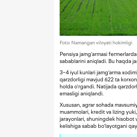
Foto: Namangan viloyati hokimligi
Pensiya jamg‘armasi fermerlardagi
sabablarini aniqladi. Bu haqda 
3−4 iyul kunlari jamg‘arma xodiml
qarzdorligi mavjud 622 ta korxona
holda o‘rgandi. Natijada qarzdorl
emasligi aniqlandi.
Xususan, agrar sohada mavsumiy t
muammolari, kredit va lizing yuk
jarayonlari, shuningdek hisobot va
kelishiga sabab bo‘layotgani qayd