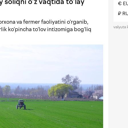
 soliqni o‘z vaqtida to‘lay
€ E
₽ R
rxona va fermer faoliyatini o‘rganib,
valyuta 
rlik ko‘pincha to‘lov intizomiga bog‘liq