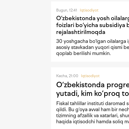
Bugun, 12:41
Iqtisodiyot
O‘zbekistonda yosh oilalar
foizlari bo‘yicha subsidiya 
rejalashtirilmoqda
30 yoshgacha bo‘lgan oilalarga i
asosiy stavkadan yuqori qismi b
qoplab berilishi mumkin.
Kecha, 21:00
Iqtisodiyot
O‘zbekistonda progres
yutadi, kim ko‘proq to
Fiskal tahlillar instituti daromad 
qildi. Bu g‘oya avval ham bir n
tizimning afzallik va xatarlari, shu
haqida iqtisodchi hamda soliq mas