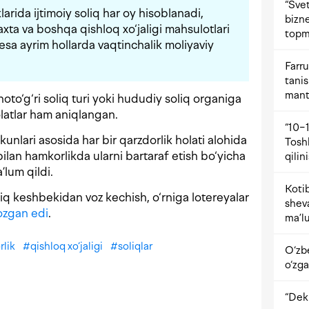
“Svet
klarida ijtimoiy soliq har oy hisoblanadi,
bizne
xta va boshqa qishloq xo‘jaligi mahsulotlari
topm
esa ayrim hollarda vaqtinchalik moliyaviy
Farru
tani
mant
oto‘g‘ri soliq turi yoki hududiy soliq organiga
holatlar ham aniqlangan.
“10−1
unlari asosida har bir qarzdorlik holati alohida
Tosh
ar bilan hamkorlikda ularni bartaraf etish bo‘yicha
qilin
’lum qildi.
Kotib
q keshbekidan voz kechish, o‘rniga lotereyalar
shev
ozgan edi
.
ma’lu
rlik
#
qishloq xo‘jaligi
#
soliqlar
O‘zb
o‘zga
“Dekr