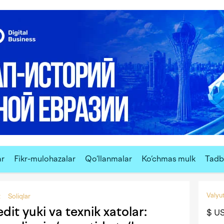
ar
Fikr-mulohazalar
Qo‘llanmalar
Ko‘chmas mulk
Tadbi
Valyut
t
Soliqlar
it yuki va texnik xatolar:
$ U