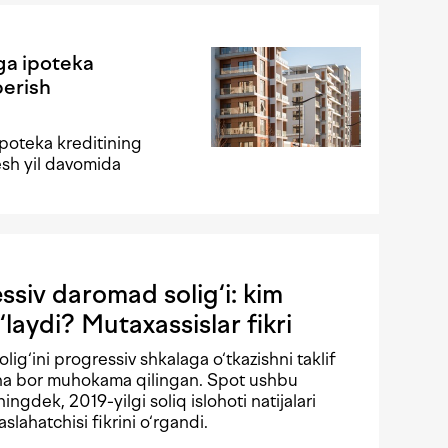
ga ipoteka
berish
poteka kreditining
esh yil davomida
siv daromad solig‘i: kim
‘laydi? Mutaxassislar fikri
solig‘ini progressiv shkalaga o‘tkazishni taklif
echa bor muhokama qilingan. Spot ushbu
ningdek, 2019-yilgi soliq islohoti natijalari
lahatchisi fikrini o‘rgandi.