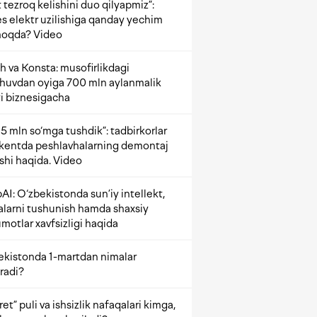
 tezroq kelishini duo qilyapmiz”:
s elektr uzilishiga qanday yechim
oqda? Video
h va Konsta: musofirlikdagi
shuvdan oyiga 700 mln aylanmalik
i biznesigacha
5 mln so‘mga tushdik”: tadbirkorlar
kentda peshlavhalarning demontaj
ishi haqida. Video
AI: O‘zbekistonda sun’iy intellekt,
alarni tushunish hamda shaxsiy
motlar xavfsizligi haqida
ekistonda 1-martdan nimalar
radi?
et” puli va ishsizlik nafaqalari kimga,