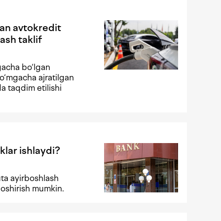
gan avtokredit
ash taklif
gacha bo‘lgan
o‘mgacha ajratilgan
da taqdim etilishi
klar ishlaydi?
ta ayirboshlash
 oshirish mumkin.