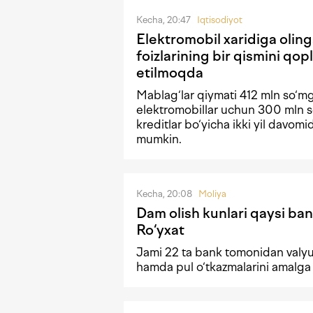
Kecha, 20:47
Iqtisodiyot
Elektromobil xaridiga olin
foizlarining bir qismini qopl
etilmoqda
Mablag‘lar qiymati 412 mln so‘m
elektromobillar uchun 300 mln s
kreditlar bo‘yicha ikki yil davomi
mumkin.
Kecha, 20:08
Moliya
Dam olish kunlari qaysi ban
Ro‘yxat
Jami 22 ta bank tomonidan valyu
hamda pul o‘tkazmalarini amalga