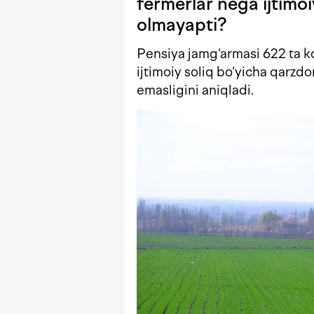
fermerlar nega ijtimoiy
olmayapti?
Pensiya jamg‘armasi 622 ta ko
ijtimoiy soliq bo‘yicha qarzdo
emasligini aniqladi.