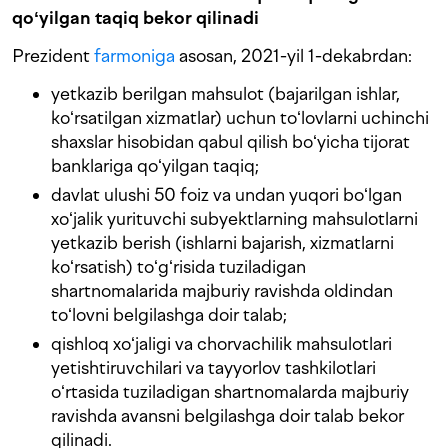
qoʻyilgan taqiq bekor qilinadi
Prezident
farmoniga
asosan, 2021-yil 1-dekabrdan:
yetkazib berilgan mahsulot (bajarilgan ishlar,
koʻrsatilgan xizmatlar) uchun toʻlovlarni uchinchi
shaxslar hisobidan qabul qilish boʻyicha tijorat
banklariga qoʻyilgan taqiq;
davlat ulushi 50 foiz va undan yuqori boʻlgan
xoʻjalik yurituvchi subyektlarning mahsulotlarni
yetkazib berish (ishlarni bajarish, xizmatlarni
koʻrsatish) toʻgʻrisida tuziladigan
shartnomalarida majburiy ravishda oldindan
toʻlovni belgilashga doir talab;
qishloq xoʻjaligi va chorvachilik mahsulotlari
yetishtiruvchilari va tayyorlov tashkilotlari
oʻrtasida tuziladigan shartnomalarda majburiy
ravishda avansni belgilashga doir talab bekor
qilinadi.