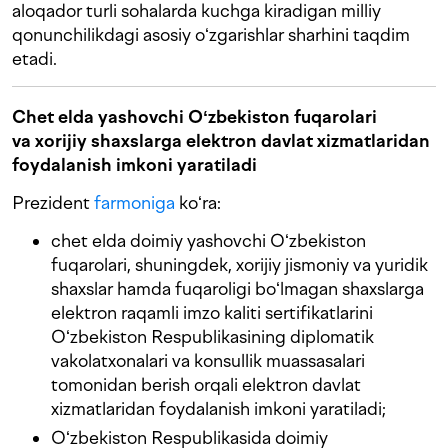
aloqador turli sohalarda kuchga kiradigan milliy
qonunchilikdagi asosiy oʻzgarishlar sharhini taqdim
etadi.
Chet elda yashovchi Oʻzbekiston fuqarolari
va xorijiy shaxslarga elektron davlat xizmatlaridan
foydalanish imkoni yaratiladi
Prezident
farmoniga
koʻra:
chet elda doimiy yashovchi Oʻzbekiston
fuqarolari, shuningdek, xorijiy jismoniy va yuridik
shaxslar hamda fuqaroligi boʻlmagan shaxslarga
elektron raqamli imzo kaliti sertifikatlarini
Oʻzbekiston Respublikasining diplomatik
vakolatxonalari va konsullik muassasalari
tomonidan berish orqali elektron davlat
xizmatlaridan foydalanish imkoni yaratiladi;
Oʻzbekiston Respublikasida doimiy