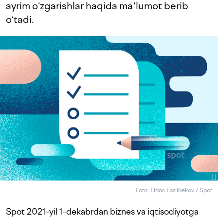
ayrim oʻzgarishlar haqida maʼlumot berib
oʻtadi.
Foto: Eldos Fazilbekov / Spot
Spot 2021-yil 1-dekabrdan biznes va iqtisodiyotga