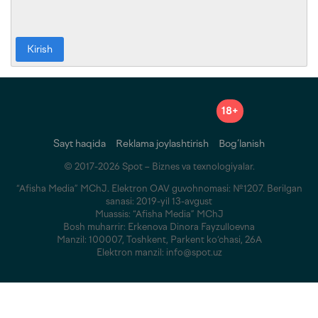
Kirish
18+
Sayt haqida
Reklama joylashtirish
Bog‘lanish
© 2017-2026 Spot – Biznes va texnologiyalar.
“Afisha Media” MChJ. Elektron OAV guvohnomasi: №1207. Berilgan
sanasi: 2019-yil 13-avgust
Muassis: “Afisha Media” MChJ
Bosh muharrir: Erkenova Dinora Fayzulloevna
Manzil: 100007, Toshkent, Parkent ko‘chasi, 26A
Elektron manzil: info@spot.uz