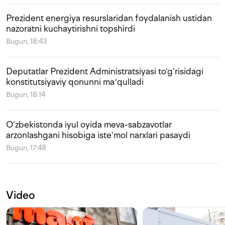
Prezident energiya resurslaridan foydalanish ustidan
nazoratni kuchaytirishni topshirdi
Bugun, 18:43
Deputatlar Prezident Administratsiyasi to‘g‘risidagi
konstitutsiyaviy qonunni maʼqulladi
Bugun, 18:14
O‘zbekistonda iyul oyida meva-sabzavotlar
arzonlashgani hisobiga iste‘mol narxlari pasaydi
Bugun, 17:48
Video