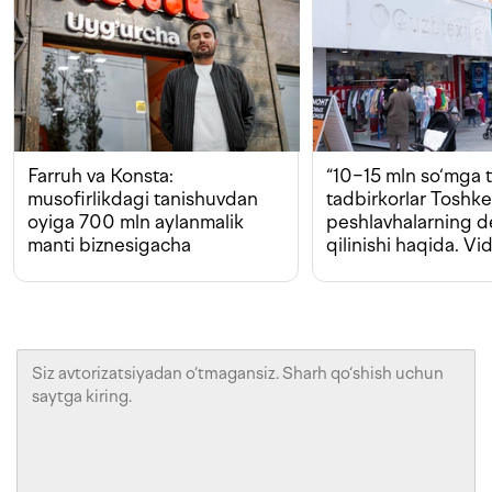
Farruh va Konsta:
“10−15 mln so‘mga t
musofirlikdagi tanishuvdan
tadbirkorlar Toshk
oyiga 700 mln aylanmalik
peshlavhalarning 
manti biznesigacha
qilinishi haqida. Vi