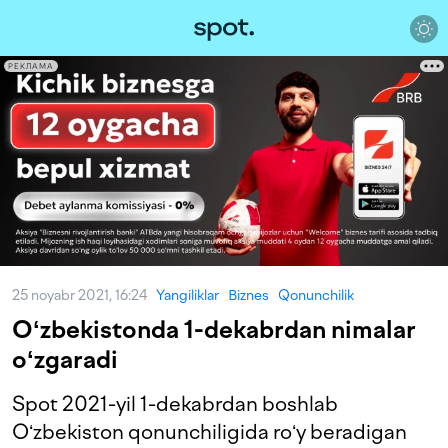
РЕКЛАМА
25 noyabr 2021, 16:24
Yangiliklar
Biznes
Qonunchilik
Oʻzbekistonda 1-dekabrdan nimalar
oʻzgaradi
Spot 2021-yil 1-dekabrdan boshlab
Oʻzbekiston qonunchiligida roʻy beradigan