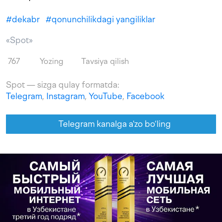
#
dekabr
#
qonunchilikdagi yangiliklar
«Spot»
767
Yozing
Tavsiya qilish
Spot — sizga qulay formatda:
Telegram
,
Instagram
,
YouTube
,
Facebook
Telegram kanalga a'zo bo‘ling