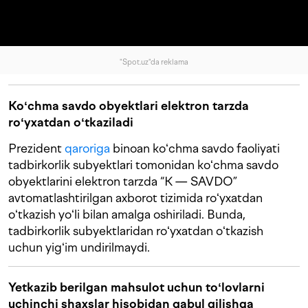
"Spot.uz"da reklama
Koʻchma savdo obyektlari elektron tarzda
roʻyxatdan oʻtkaziladi
Prezident
qaroriga
binoan koʻchma savdo faoliyati
tadbirkorlik subyektlari tomonidan koʻchma savdo
obyektlarini elektron tarzda “K — SAVDO”
avtomatlashtirilgan axborot tizimida roʻyxatdan
oʻtkazish yoʻli bilan amalga oshiriladi. Bunda,
tadbirkorlik subyektlaridan roʻyxatdan oʻtkazish
uchun yigʻim undirilmaydi.
Yetkazib berilgan mahsulot uchun toʻlovlarni
uchinchi shaxslar hisobidan qabul qilishga