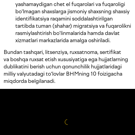
yashamaydigan chet el fuqarolari va fuqaroligi
boʻlmagan shaxslarga jismoniy shaxsning shaxsiy
identifikatsiya raqamini soddalashtirilgan
tartibda tuman (shahar) migratsiya va fuqarolikni
rasmiylashtirish boʻlinmalarida hamda davlat
xizmatlari markazlarida amalga oshiriladi.
Bundan tashqari, litsenziya, ruxsatnoma, sertifikat
va boshqa ruxsat etish xususiyatiga ega hujjatlarning
dublikatini berish uchun qonunchilik hujjatlaridagi
milliy valyutadagi toʻlovlar BHMning 10 foizigacha
miqdorda belgilanadi.