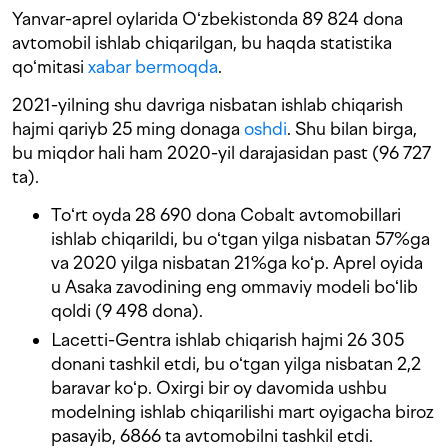
Yanvar-aprel oylarida Oʻzbekistonda 89 824 dona
avtomobil ishlab chiqarilgan, bu haqda statistika
qoʻmitasi
xabar bermoqda
.
2021-yilning shu davriga nisbatan ishlab chiqarish
hajmi qariyb 25 ming donaga
oshdi
. Shu bilan birga,
bu miqdor hali ham 2020-yil darajasidan past (96 727
ta).
Toʻrt oyda 28 690 dona Cobalt avtomobillari
ishlab chiqarildi, bu oʻtgan yilga nisbatan 57%ga
va 2020 yilga nisbatan 21%ga koʻp. Aprel oyida
u Asaka zavodining eng ommaviy modeli boʻlib
qoldi (9 498 dona).
Lacetti-Gentra ishlab chiqarish hajmi 26 305
donani tashkil etdi, bu oʻtgan yilga nisbatan 2,2
baravar koʻp. Oxirgi bir oy davomida ushbu
modelning ishlab chiqarilishi mart oyigacha biroz
pasayib, 6866 ta avtomobilni tashkil etdi.