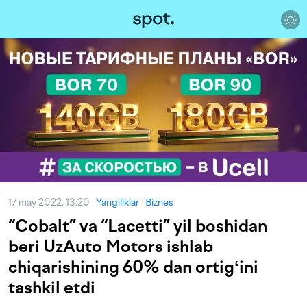
17 may 2022, 13:20
Yangiliklar
Biznes
“Cobalt” va “Lacetti” yil boshidan
beri UzAuto Motors ishlab
chiqarishining 60% dan ortigʻini
tashkil etdi