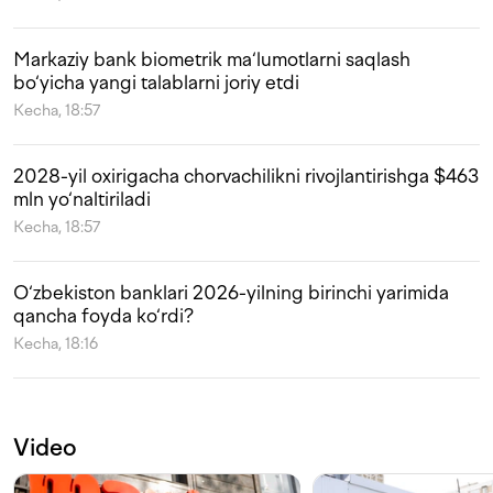
Markaziy bank biometrik ma‘lumotlarni saqlash
bo‘yicha yangi talablarni joriy etdi
Kecha, 18:57
2028-yil oxirigacha chorvachilikni rivojlantirishga $463
mln yo‘naltiriladi
Kecha, 18:57
O‘zbekiston banklari 2026-yilning birinchi yarimida
qancha foyda ko‘rdi?
Kecha, 18:16
Video