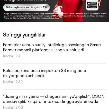
So‘nggi yangiliklar
Fermerlar uchun sun‘iy intellektga asoslangan Smart
Fermer raqamli platformasi ishga tushiriladi
Kecha, 19:41
Keles bojxona posti inspektori $3 ming pora
olayotganda ushlandi
Kecha, 19:30
“Bizning missiyamiz — chegaralarni yo‘q qilish”: OSON
qanday qilib xalqaro fintex-xoldingga aylanmoqda
Kecha, 19:00