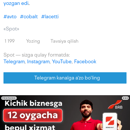
yozgan edi
.
#
avto
#
cobalt
#
lacetti
«Spot»
1 199
Yozing
Tavsiya qilish
Spot — sizga qulay formatda:
Telegram
,
Instagram
,
YouTube
,
Facebook
Telegram kanalga a'zo bo‘ling
РЕКЛАМА