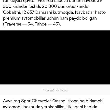
funksiyasi qaytdi. Hozirda Lacetti uchun navbat 39
300 kishidan oshdi. 20 300 dan ortiq xaridor
Cobaltni, 12 657 Damasni kutmoqda. Navbatlar hatto
premium avtomobillar uchun ham paydo boʻlgan
(Traverse — 94, Tahoe — 49).
"Spot.uz"da reklama
Avvalroq Spot Chevrolet Qozogʻistonning birlamchi
avtomobil bozorida yetakchilikni tiklagani haqida