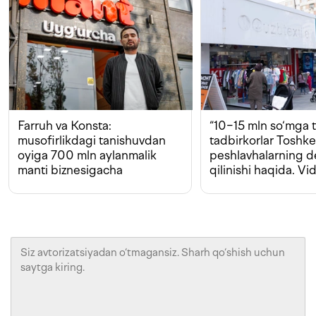
Farruh va Konsta:
“10−15 mln so‘mga t
musofirlikdagi tanishuvdan
tadbirkorlar Toshk
oyiga 700 mln aylanmalik
peshlavhalarning 
manti biznesigacha
qilinishi haqida. Vi