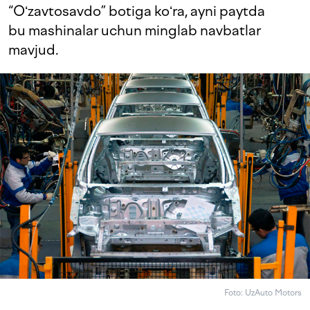
“Oʻzavtosavdo” botiga koʻra, ayni paytda
bu mashinalar uchun minglab navbatlar
mavjud.
Foto: UzAuto Motors