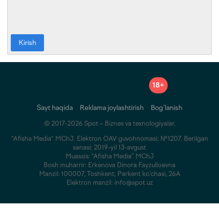
Kirish
18+
Sayt haqida
Reklama joylashtirish
Bog‘lanish
© 2017-2026 Spot – Biznes va texnologiyalar.
“Afisha Media” MChJ. Elektron OAV guvohnomasi: №1207. Berilgan
sanasi: 2019-yil 13-avgust
Muassis: “Afisha Media” MChJ
Bosh muharrir: Erkenova Dinora Fayzulloevna
Manzil: 100007, Toshkent, Parkent ko‘chasi, 26A
Elektron manzil: info@spot.uz