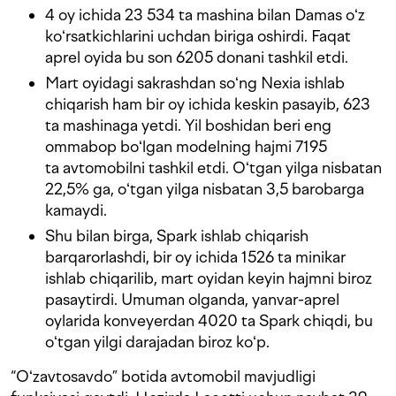
4 oy ichida 23 534 ta mashina bilan Damas oʻz
koʻrsatkichlarini uchdan biriga oshirdi. Faqat
aprel oyida bu son 6205 donani tashkil etdi.
Mart oyidagi sakrashdan soʻng Nexia ishlab
chiqarish ham bir oy ichida keskin pasayib, 623
ta mashinaga yetdi. Yil boshidan beri eng
ommabop boʻlgan modelning hajmi 7195
ta avtomobilni tashkil etdi. Oʻtgan yilga nisbatan
22,5% ga, oʻtgan yilga nisbatan 3,5 barobarga
kamaydi.
Shu bilan birga, Spark ishlab chiqarish
barqarorlashdi, bir oy ichida 1526 ta minikar
ishlab chiqarilib, mart oyidan keyin hajmni biroz
pasaytirdi. Umuman olganda, yanvar-aprel
oylarida konveyerdan 4020 ta Spark chiqdi, bu
oʻtgan yilgi darajadan biroz koʻp.
“Oʻzavtosavdo” botida avtomobil mavjudligi