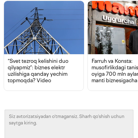
“Svet tezroq kelishini duo
Farruh va Konsta:
qilyapmiz”: biznes elektr
musofirlikdagi tan
uzilishiga qanday yechim
oyiga 700 mln ayla
topmoqda? Video
manti biznesigacha