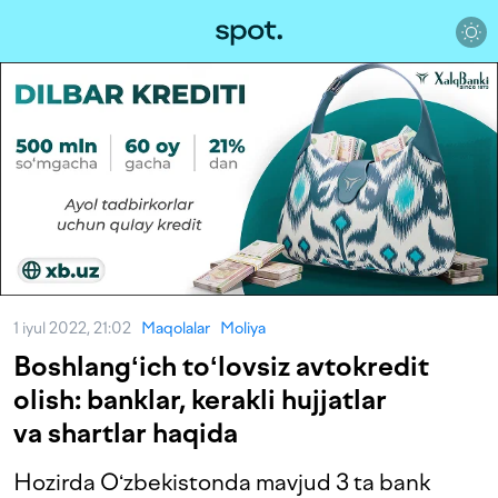
1 iyul 2022, 21:02
Maqolalar
Moliya
Boshlangʻich toʻlovsiz avtokredit
olish: banklar, kerakli hujjatlar
va shartlar haqida
Hozirda Oʻzbekistonda mavjud 3 ta bank