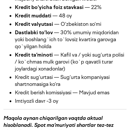
Kredit bo‘yicha foiz stavkasi
— 22%
Kredit muddati
— 48 oy
Kredit valyutasi
— O‘zbekiston so‘mi
Dastlabki to’lov
— 30% umumiy miqdoridan
yoki boshlang`ich to`lovsiz kvartira garovga
qo`yilgan holda
Kredit ta’minoti
— Kafil va / yoki sug‘urta polisi
/ ko`chmas mulk garovi (ko`p qavatli turar
joylardagi xonadonlar)
Kredit sug‘urtasi — Sug‘urta kompaniyasi
shartnomasiga ko‘ra
Kredit berish komissiyasi — Mavjud emas
Imtiyozli davr -3 oy
Maqola aynan chiqarilgan vaqtda aktual
hisoblanadi. Spot ma’muriyati shartlar tez-tez