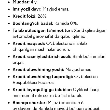
Muddat:
4 yil.
Imtiyozli davr:
Mavjud emas.
Kredit foizi:
26%.
Boshlang’ich badal:
Kаmidа 0%.
Talab etiladigan ta’minot turi:
Xarid qilinadigan
avtomobil garov sifatida qabul qilinadi.
Kredit maqsadi:
Oʻzbekistonda ishlab
chiqarilgan mashinalar uchun.
Kredit rasmiylashtirish usuli:
Bank bo’linmalari
orqali.
Kredit oluvchining yoshi:
Mavjud emas
Kredit oluvchining fuqaroligi:
O’zbekiston
Respublikasi Fuqarosi
Kredit layoqatligiga talablar:
Oylik ish haqi
minimum 8 mln so`m bo`lishi kerak.
Boshqa shartlar:
Mijoz tomonidan 6
oy davomida Bankda mavjud bo’lgan deposit