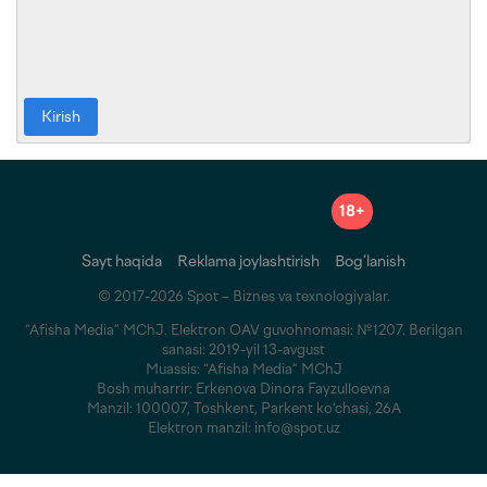
Kirish
18+
Sayt haqida
Reklama joylashtirish
Bog‘lanish
© 2017-2026 Spot – Biznes va texnologiyalar.
“Afisha Media” MChJ. Elektron OAV guvohnomasi: №1207. Berilgan
sanasi: 2019-yil 13-avgust
Muassis: “Afisha Media” MChJ
Bosh muharrir: Erkenova Dinora Fayzulloevna
Manzil: 100007, Toshkent, Parkent ko‘chasi, 26A
Elektron manzil: info@spot.uz