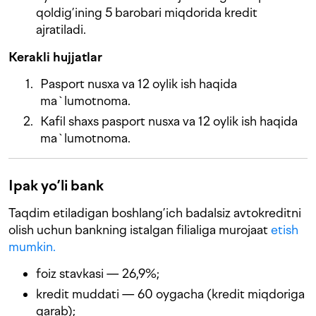
qoldig’ining 5 barobari miqdorida kredit
ajratiladi.
Kerakli hujjatlar
Pasport nusxa va 12 oylik ish haqida
ma`lumotnoma.
Kafil shaxs pasport nusxa va 12 oylik ish haqida
ma`lumotnoma.
Ipak yo’li bank
Taqdim etiladigan boshlang’ich badalsiz avtokreditni
olish uchun bankning istalgan filialiga murojaat
etish
mumkin.
foiz stavkasi — 26,9%;
kredit muddati — 60 oygacha (kredit miqdoriga
qarab);