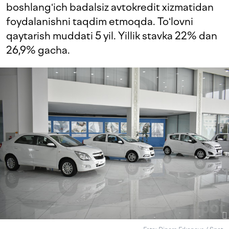
boshlangʻich badalsiz avtokredit xizmatidan
foydalanishni taqdim etmoqda. Toʻlovni
qaytarish muddati 5 yil. Yillik stavka 22% dan
26,9% gacha.