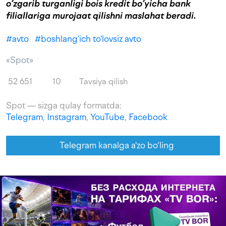
o’zgarib turganligi bois kredit bo’yicha bank
filiallariga murojaat qilishni maslahat beradi.
#
avto
#
boshlang'ich to'lovsiz avto
«Spot»
52 651
10
Tavsiya qilish
Spot — sizga qulay formatda:
Telegram
,
Instagram
,
YouTube
,
Facebook
Telegram kanalga a'zo bo‘ling