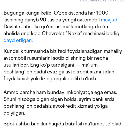
Foto: Dinora Erkenova / Spot
Bugunga kunga kelib, Oʻzbekistonda har 1000
kishining qariyb 90 tasida yengil avtomobil
mavjud.
Davlat statistika qoʻmitasi ma’lumotlariga koʻra
aholida eng koʻp Chevrolet “Nexia” mashinasi borligi
qayd etilgan.
Kundalik turmushda biz faol foydalanadigan mahalliy
avtomobil rusumlarini sotib olishning bir necha
usullari bor. Eng koʻp tarqalgani — ma’lum
boshlangʻich badal evaziga avtokredit xizmatidan
foydalanish yoki lizing orqali boʻlib toʻlash.
Ammo barcha ham bunday imkoniyatga ega emas.
Shuni hisobga olgan olgan holda, ayrim banklarda
boshlangʻich badalsiz avtokredit xizmati yoʻlga
qoʻyilgan.
Spot ushbu banklar haqida batafsil ma’lumot toʻpladi.