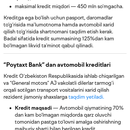
maksimal kredit miqdori — 450 mln so‘mgacha.
Kreditga ega bo‘lish uchun pasport, daromadlar
to‘g‘risida ma’lumotnoma hamda avtomobil xarid
qilish to‘g‘risida shartnomani taqdim etish kerak.
Badal sifatida kredit summasining 125%dan kam
bo‘lmagan likvid ta’minot qabul qilinadi.
“Poytaxt Bank” dan avtomobil kreditlari
Kredit O‘zbekiston Respublikasida ishlab chiqarilgan
va “General motors” AJ vakolatli dilerlar tarmog‘i
orqali sotilgan transport vositalarini xarid qilish
rezident jismoniy shaxslarga
taqdim yetiladi.
Kredit maqsadi
— Avtomobil qiymatining 70%
dan kam bo‘lmagan miqdorda qarz oluvchi
tomonidan pastga to‘lovni amalga oshirishning
majburiy sharti bilan berilgan kredit.