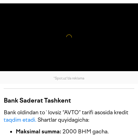
"Spot.uz"da reklama
Bank Saderat Tashkent
Bank oldindan to`lovsiz “AVTO” tarifi asosida kredit
taqdim etadi.
Shartlar quyidagicha:
Maksimal summa:
2000 BHM gacha.