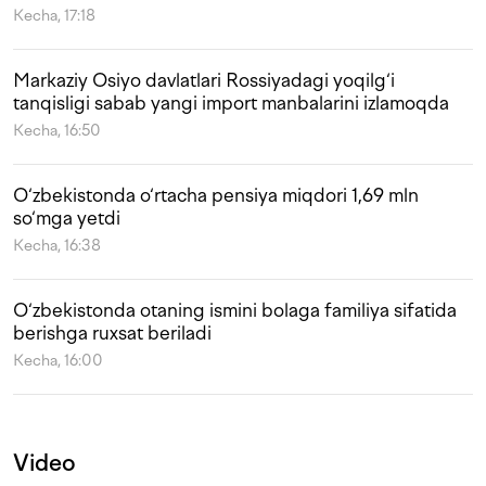
Kecha, 17:18
Markaziy Osiyo davlatlari Rossiyadagi yoqilg‘i
tanqisligi sabab yangi import manbalarini izlamoqda
Kecha, 16:50
O‘zbekistonda o‘rtacha pensiya miqdori 1,69 mln
so‘mga yetdi
Kecha, 16:38
O‘zbekistonda otaning ismini bolaga familiya sifatida
berishga ruxsat beriladi
Kecha, 16:00
Video