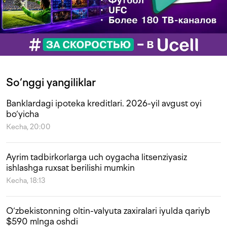
So‘nggi yangiliklar
Banklardagi ipoteka kreditlari. 2026-yil avgust oyi
bo‘yicha
Kecha, 20:00
Ayrim tadbirkorlarga uch oygacha litsenziyasiz
ishlashga ruxsat berilishi mumkin
Kecha, 18:13
O‘zbekistonning oltin-valyuta zaxiralari iyulda qariyb
$590 mlnga oshdi