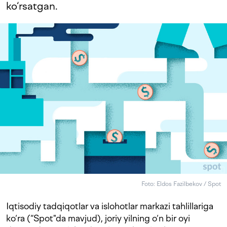
ko‘rsatgan.
Foto: Eldos Fazilbekov / Spot
Iqtisodiy tadqiqotlar va islohotlar markazi tahlillariga
ko‘ra (“Spot"da mavjud), joriy yilning o‘n bir oyi