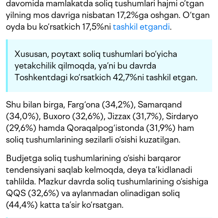
davomida mamlakatda soliq tushumlari hajmi o‘tgan
yilning mos davriga nisbatan 17,2%ga oshgan. O‘tgan
oyda bu ko‘rsatkich 17,5%ni
tashkil etgandi
.
Xususan, poytaxt soliq tushumlari bo‘yicha
yetakchilik qilmoqda, ya’ni bu davrda
Toshkentdagi ko‘rsatkich 42,7%ni tashkil etgan.
Shu bilan birga, Farg‘ona (34,2%), Samarqand
(34,0%), Buxoro (32,6%), Jizzax (31,7%), Sirdaryo
(29,6%) hamda Qoraqalpog‘istonda (31,9%) ham
soliq tushumlarining sezilarli o‘sishi kuzatilgan.
Budjetga soliq tushumlarining o‘sishi barqaror
tendensiyani saqlab kelmoqda, deya ta’kidlanadi
tahlilda. Mazkur davrda soliq tushumlarining o‘sishiga
QQS (32,6%) va aylanmadan olinadigan soliq
(44,4%) katta ta’sir ko‘rsatgan.