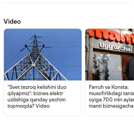
Video
“Svet tezroq kelishini duo
Farruh va Konsta:
qilyapmiz”: biznes elektr
musofirlikdagi tan
uzilishiga qanday yechim
oyiga 700 mln ayla
topmoqda? Video
manti biznesigacha