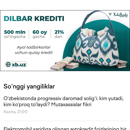
So‘nggi yangiliklar
O‘zbekistonda progressiv daromad solig‘i: kim yutadi,
kim ko‘proq to‘laydi? Mutaxassislar fikri
Kecha, 21:00
Elektromobil xaridiga olingan avtokredit foizlarining bir