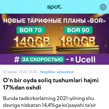
13 dekabr 2022, 10:30
Yangiliklar
Iqtisodiyot
O‘n bir oyda soliq tushumlari hajmi
17%dan oshdi
Bunda tadbirkorlarning 2021-yilning shu
davriga nisbatan 14,4%ga ko‘payishi ta’sir