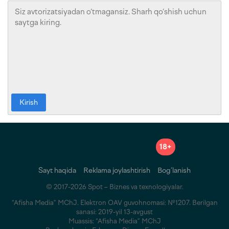
Kirish
18+
Sayt haqida
Reklama joylashtirish
Bog‘lanish
© 2017-2026 Spot – Biznes va texnologiyalar.
“Afisha Media” MChJ. Elektron OAV guvohnomasi: №1207. Berilgan
sanasi: 2019-yil 13-avgust
Muassis: “Afisha Media” MChJ