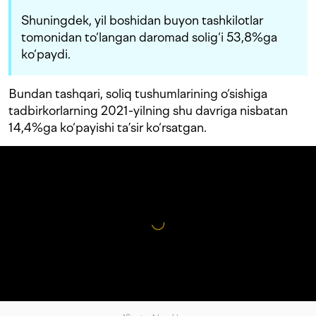
Shuningdek, yil boshidan buyon tashkilotlar
tomonidan to‘langan daromad solig‘i 53,8%ga
ko‘paydi.
Bundan tashqari, soliq tushumlarining o‘sishiga
tadbirkorlarning 2021-yilning shu davriga nisbatan
14,4%ga ko‘payishi ta’sir ko‘rsatgan.