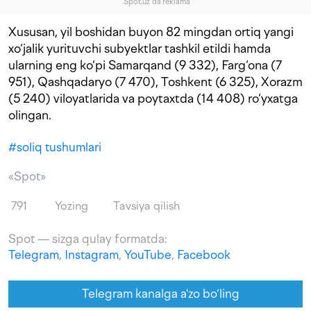
"Spot.uz"da reklama
Xususan, yil boshidan buyon 82 mingdan ortiq yangi
xo‘jalik yurituvchi subyektlar tashkil etildi hamda
ularning eng ko‘pi Samarqand (9 332), Farg‘ona (7
951), Qashqadaryo (7 470), Toshkent (6 325), Xorazm
(5 240) viloyatlarida va poytaxtda (14 408) ro‘yxatga
olingan.
#
soliq tushumlari
«Spot»
791
Yozing
Tavsiya qilish
Spot — sizga qulay formatda:
Telegram
,
Instagram
,
YouTube
,
Facebook
Telegram kanalga a'zo bo‘ling