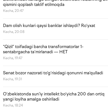
qismini qoplash taklif etilmoqda
Kecha, 20:47
Dam olish kunlari qaysi banklar ishlaydi? Ro‘yxat
Kecha, 20:08
“Qizil” toifadagi barcha transformatorlar 1-
sentabrgacha ta‘mirlanadi — HET
Kecha, 19:47
Senat bozor nazorati to‘g‘risidagi qonunni ma’qulladi
Kecha, 19:31
O‘zbekistonda sun’iy intellekt bo‘yicha 200 dan ortiq
yangi loyiha amalga oshiriladi
Kecha, 18:24