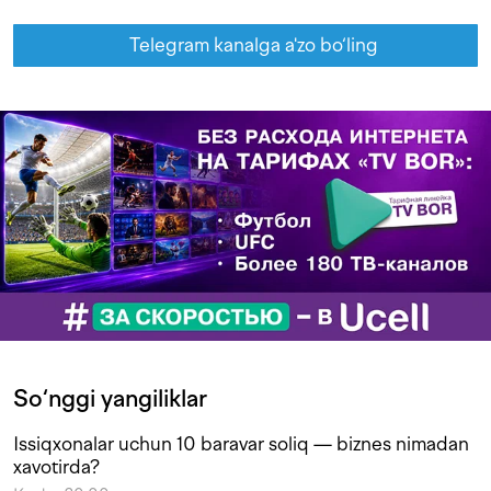
Telegram kanalga a'zo bo‘ling
So‘nggi yangiliklar
Issiqxonalar uchun 10 baravar soliq — biznes nimadan
xavotirda?