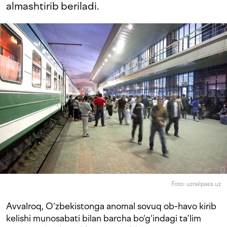
almashtirib beriladi.
Foto: uzrailpass.uz
Avvalroq, O‘zbekistonga anomal sovuq ob-havo kirib
kelishi munosabati bilan barcha bo‘g‘indagi ta’lim