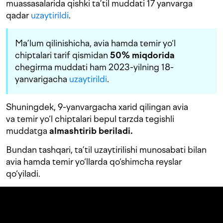
muassasalarida qishki ta’til muddati 17 yanvarga
qadar
uzaytirildi
.
Ma’lum qilinishicha, avia hamda temir yo‘l
chiptalari tarif qismidan
50% miqdorida
chegirma muddati ham 2023-yilning 18-
yanvarigacha
uzaytirildi
.
Shuningdek, 9-yanvargacha xarid qilingan avia
va temir yo‘l chiptalari bepul tarzda tegishli
muddatga
almashtirib beriladi.
Bundan tashqari, ta’til uzaytirilishi munosabati bilan
avia hamda temir yo‘llarda qo‘shimcha reyslar
qo‘yiladi.