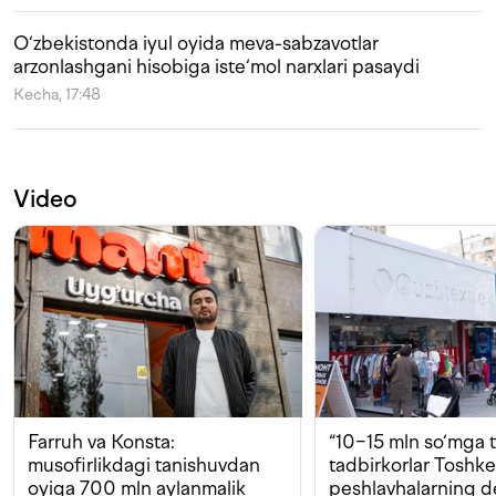
O‘zbekistonda iyul oyida meva-sabzavotlar
arzonlashgani hisobiga iste‘mol narxlari pasaydi
Kecha, 17:48
Video
Farruh va Konsta:
“10−15 mln so‘mga t
musofirlikdagi tanishuvdan
tadbirkorlar Toshk
oyiga 700 mln aylanmalik
peshlavhalarning 