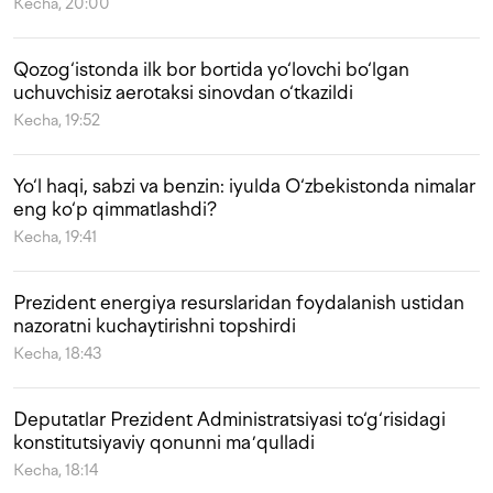
Kecha, 20:00
Qozog‘istonda ilk bor bortida yo‘lovchi bo‘lgan
uchuvchisiz aerotaksi sinovdan o‘tkazildi
Kecha, 19:52
Yo‘l haqi, sabzi va benzin: iyulda O‘zbekistonda nimalar
eng ko‘p qimmatlashdi?
Kecha, 19:41
Prezident energiya resurslaridan foydalanish ustidan
nazoratni kuchaytirishni topshirdi
Kecha, 18:43
Deputatlar Prezident Administratsiyasi to‘g‘risidagi
konstitutsiyaviy qonunni maʼqulladi
Kecha, 18:14