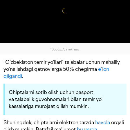
"Spot.uz"da reklama
“O‘zbekiston temir yo‘llari” talabalar uchun mahalliy
yo‘nalishdagi qatnovlarga 50% chegirma
e’lon
qilgandi
.
Chiptalarni sotib olish uchun pasport
va talabalik guvohnomalari bilan temir yo‘l
kassalariga murojaat qilish mumkin.
Shuningdek, chiptalarni elektron tarzda
havola
orqali
olish mumkin. Batafsil ma’lumot
bu yerda
.