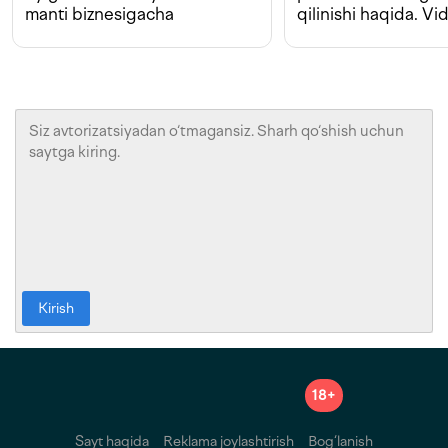
manti biznesigacha
qilinishi haqida. Vi
Kirish
18+
Sayt haqida
Reklama joylashtirish
Bog‘lanish