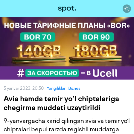
5 yanvar 2023, 20:50
Yangiliklar
Biznes
Avia hamda temir yo‘l chiptalariga
chegirma muddati uzaytirildi
9-yanvargacha xarid qilingan avia va temir yo‘l
chiptalari bepul tarzda tegishli muddatga