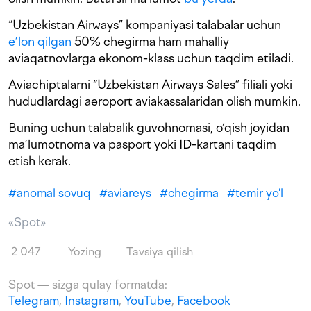
“Uzbekistan Airways” kompaniyasi talabalar uchun
e’lon qilgan
50% chegirma ham mahalliy
aviaqatnovlarga ekonom-klass uchun taqdim etiladi.
Aviachiptalarni “Uzbekistan Airways Sales” filiali yoki
hududlardagi aeroport aviakassalaridan olish mumkin.
Buning uchun talabalik guvohnomasi, o‘qish joyidan
ma’lumotnoma va pasport yoki ID-kartani taqdim
etish kerak.
#
anomal sovuq
#
aviareys
#
chegirma
#
temir yo'l
«Spot»
2 047
Yozing
Tavsiya qilish
Spot — sizga qulay formatda:
Telegram
,
Instagram
,
YouTube
,
Facebook