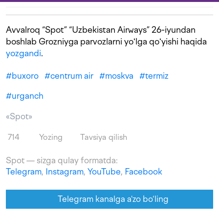
Avvalroq “Spot” “Uzbekistan Airways”
26-iyundan
boshlab Grozniyga parvozlarni yoʻlga qoʻyishi haqida
yozgandi
.
#
buxoro
#
centrum air
#
moskva
#
termiz
#
urganch
«Spot»
714
Yozing
Tavsiya qilish
Spot — sizga qulay formatda:
Telegram
,
Instagram
,
YouTube
,
Facebook
Telegram kanalga a'zo bo‘ling