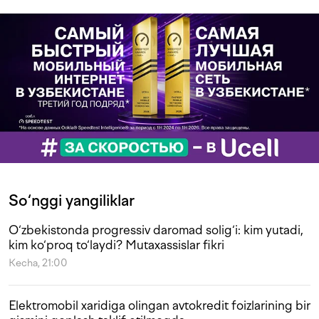
So‘nggi yangiliklar
O‘zbekistonda progressiv daromad solig‘i: kim yutadi,
kim ko‘proq to‘laydi? Mutaxassislar fikri
Kecha, 21:00
Elektromobil xaridiga olingan avtokredit foizlarining bir