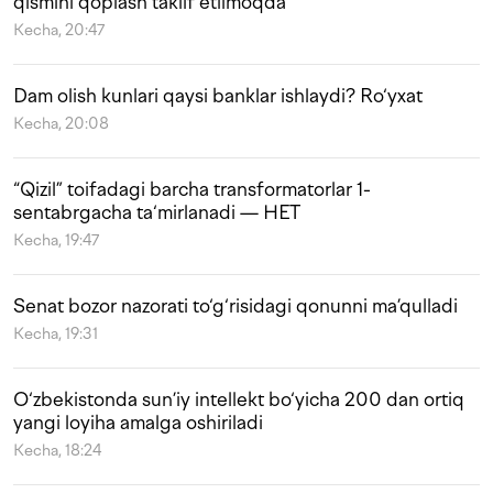
qismini qoplash taklif etilmoqda
Kecha, 20:47
Dam olish kunlari qaysi banklar ishlaydi? Ro‘yxat
Kecha, 20:08
“Qizil” toifadagi barcha transformatorlar 1-
sentabrgacha ta‘mirlanadi — HET
Kecha, 19:47
Senat bozor nazorati to‘g‘risidagi qonunni ma’qulladi
Kecha, 19:31
O‘zbekistonda sun’iy intellekt bo‘yicha 200 dan ortiq
yangi loyiha amalga oshiriladi
Kecha, 18:24