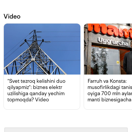
Video
“Svet tezroq kelishini duo
Farruh va Konsta:
qilyapmiz”: biznes elektr
musofirlikdagi tan
uzilishiga qanday yechim
oyiga 700 mln ayla
topmoqda? Video
manti biznesigacha