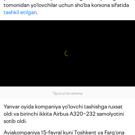
tomonidan yo‘lovchilar uchun sho‘ba korxona sifatida
tashkil etilgan
.
"Spot.uz"da reklama
Yanvar oyida kompaniya yo‘lovchi tashishga ruxsat
oldi va birinchi ikkita Airbus A320−232 samolyotini
sotib oldi.
Aviakompaniya 15-fevral kuni Toshkent va Farg‘ona