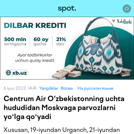
6 iyun 2023, 14:41
Yangiliklar
Biznes
На русском языке
Centrum Air O‘zbekistonning uchta
hududidan Moskvaga parvozlarni
yoʻlga qoʻyadi
Xususan, 19-iyundan Urganch, 21-iyundan