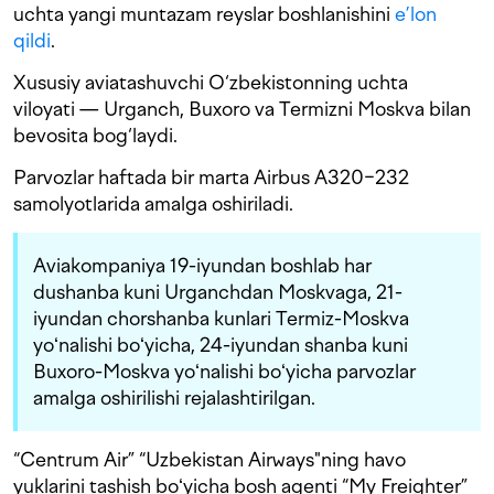
uchta yangi muntazam reyslar boshlanishini
e’lon
qildi
.
Xususiy aviatashuvchi O‘zbekistonning uchta
viloyati — Urganch, Buxoro va Termizni Moskva bilan
bevosita bog‘laydi.
Parvozlar haftada bir marta Airbus A320−232
samolyotlarida amalga oshiriladi.
Aviakompaniya 19-iyundan boshlab har
dushanba kuni Urganchdan Moskvaga,
21-
iyundan chorshanba kunlari
Termiz-Moskva
yoʻnalishi boʻyicha, 24-iyundan
shanba kuni
Buxoro-Moskva yoʻnalishi boʻyicha parvozlar
amalga oshirilishi rejalashtirilgan.
“Centrum Air” “Uzbekistan Airways"ning havo
yuklarini tashish boʻyicha bosh agenti “My Freighter”