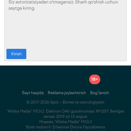
Kirish
18+
Sayt haqida
Reklama joylashtirish
Bog‘lanish
© 2017-2026 Spot – Biznes va texnologiyalar.
“Afisha Media” MChJ. Elektron OAV guvohnomasi: №1207. Berilgan
sanasi: 2019-yil 13-avgust
Muassis: “Afisha Media” MChJ
Bosh muharrir: Erkenova Dinora Fayzulloevna