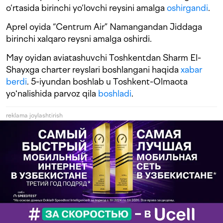
o‘rtasida birinchi yo‘lovchi reysini amalga
oshirgandi
.
Aprel oyida “Centrum Air” Namangandan Jiddaga
birinchi xalqaro reysni amalga oshirdi.
May oyidan aviatashuvchi Toshkentdan Sharm El-
Shayxga charter reyslari boshlangani haqida
xabar
berdi
. 5-iyundan boshlab u Toshkent-Olmaota
yoʻnalishida parvoz qila
boshladi
.
reklama joylashtirish