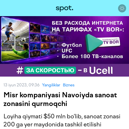
13 iyun 2023, 09:36
Yangiliklar
Biznes
Misr kompaniyasi Navoiyda sanoat
zonasini qurmoqchi
Loyiha qiymati $50 mln bo‘lib, sanoat zonasi
200 ga yer maydonida tashkil etilishi