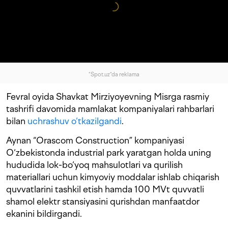
"Spot.uz"da reklama
Fevral oyida Shavkat Mirziyoyevning Misrga rasmiy
tashrifi davomida mamlakat kompaniyalari rahbarlari
bilan
uchrashuv o‘tkazilgandi
.
Aynan “Orascom Construction” kompaniyasi
O‘zbekistonda industrial park yaratgan holda uning
hududida lok-bo‘yoq mahsulotlari va qurilish
materiallari uchun kimyoviy moddalar ishlab chiqarish
quvvatlarini tashkil etish hamda 100 MVt quvvatli
shamol elektr stansiyasini qurishdan manfaatdor
ekanini bildirgandi.