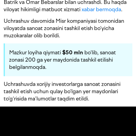
Batrik va Omar Bebarslar bilan uchrashdi. Bu haqda
viloyat hikimligi matbuot xizmati
xabar bermoqda
.
Uchrashuv davomida Misr kompaniyasi tomonidan
viloyatda sanoat zonasini tashkil etish bo‘yicha
muzokaralar olib borildi.
Mazkur loyiha qiymati
$50 mln
bo‘lib, sanoat
zonasi 200 ga yer maydonida tashkil etilishi
belgilanmoqda.
Uchrashuvda xorijiy investorlarga sanoat zonasini
tashkil etish uchun qulay bo‘lgan yer maydonlari
to‘g‘risida ma’lumotlar taqdim etildi.