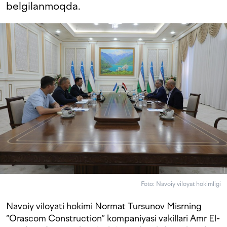
belgilanmoqda.
Foto: Navoiy viloyat hokimligi
Navoiy viloyati hokimi Normat Tursunov Misrning
“Orascom Construction” kompaniyasi vakillari Amr El-