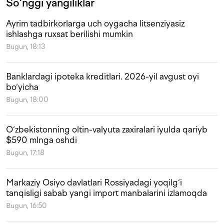
So‘nggi yangiliklar
Ayrim tadbirkorlarga uch oygacha litsenziyasiz
ishlashga ruxsat berilishi mumkin
Bugun, 18:13
Banklardagi ipoteka kreditlari. 2026-yil avgust oyi
bo‘yicha
Bugun, 18:00
O‘zbekistonning oltin-valyuta zaxiralari iyulda qariyb
$590 mlnga oshdi
Bugun, 17:18
Markaziy Osiyo davlatlari Rossiyadagi yoqilg‘i
tanqisligi sabab yangi import manbalarini izlamoqda
Bugun, 16:50