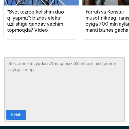
“Svet tezroq kelishini duo
Farruh va Konsta:
qilyapmiz”: biznes elektr
musofirlikdagi tan
uzilishiga qanday yechim
oyiga 700 mln ayla
topmoqda? Video
manti biznesigacha
Kirish