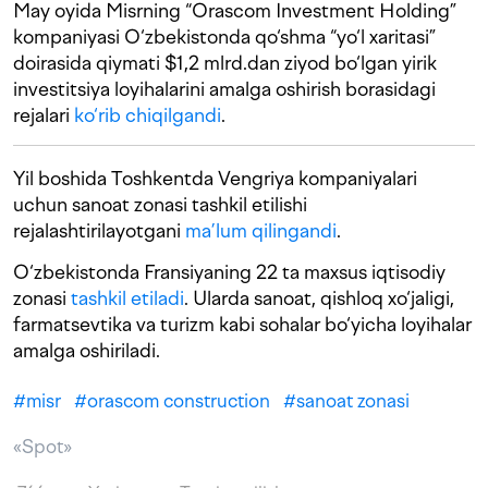
May oyida Misrning “Orascom Investment Holding”
kompaniyasi O‘zbekistonda qo‘shma “yo‘l xaritasi”
doirasida qiymati $1,2 mlrd.dan ziyod bo‘lgan yirik
investitsiya loyihalarini amalga oshirish borasidagi
rejalari
ko‘rib chiqilgandi
.
Yil boshida Toshkentda Vengriya kompaniyalari
uchun sanoat zonasi tashkil etilishi
rejalashtirilayotgani
ma’lum qilingandi
.
O‘zbekistonda Fransiyaning 22 ta maxsus iqtisodiy
zonasi
tashkil etiladi
. Ularda sanoat, qishloq xo‘jaligi,
farmatsevtika va turizm kabi sohalar bo‘yicha loyihalar
amalga oshiriladi.
#
misr
#
orascom construction
#
sanoat zonasi
«Spot»