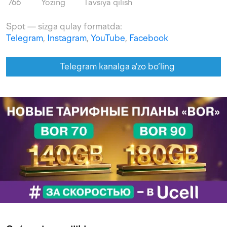
766
Yozing
Tavsiya qilish
Spot — sizga qulay formatda:
Telegram
,
Instagram
,
YouTube
,
Facebook
Telegram kanalga a'zo bo‘ling