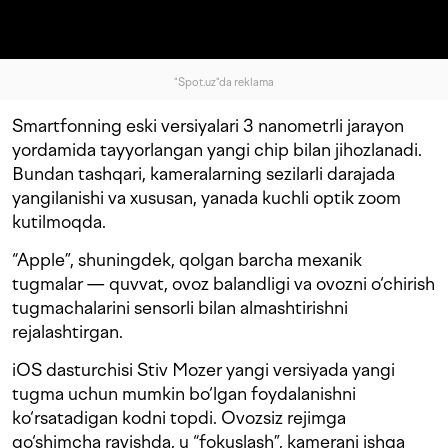
"Spot.uz"da reklama
Smartfonning eski versiyalari 3 nanometrli jarayon
yordamida tayyorlangan yangi chip bilan jihozlanadi.
Bundan tashqari, kameralarning sezilarli darajada
yangilanishi va xususan, yanada kuchli optik zoom
kutilmoqda.
“Apple”, shuningdek, qolgan barcha mexanik
tugmalar — quvvat, ovoz balandligi va ovozni o‘chirish
tugmachalarini sensorli bilan almashtirishni
rejalashtirgan.
iOS dasturchisi Stiv Mozer yangi versiyada yangi
tugma uchun mumkin bo‘lgan foydalanishni
ko‘rsatadigan kodni topdi. Ovozsiz rejimga
qo‘shimcha ravishda, u “fokuslash”, kamerani ishga