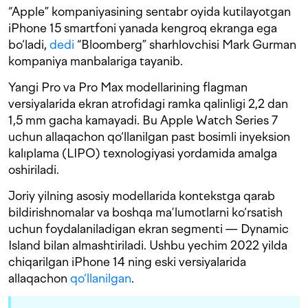
“Apple” kompaniyasining sentabr oyida kutilayotgan
iPhone 15 smartfoni yanada kengroq ekranga ega
bo‘ladi,
dedi
“Bloomberg” sharhlovchisi Mark Gurman
kompaniya manbalariga tayanib.
Yangi Pro va Pro Max modellarining flagman
versiyalarida ekran atrofidagi ramka qalinligi 2,2 dan
1,5 mm gacha kamayadi. Bu Apple Watch Series 7
uchun allaqachon qo‘llanilgan past bosimli inyeksion
kalıplama (LIPO) texnologiyasi yordamida amalga
oshiriladi.
Joriy yilning asosiy modellarida kontekstga qarab
bildirishnomalar va boshqa ma’lumotlarni ko‘rsatish
uchun foydalaniladigan ekran segmenti — Dynamic
Island bilan almashtiriladi. Ushbu yechim 2022 yilda
chiqarilgan iPhone 14 ning eski versiyalarida
allaqachon
qo‘llanilgan
.