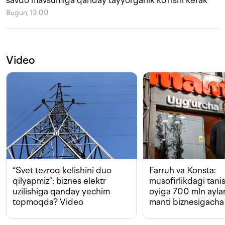
savdo mavsumiga qanday tayyorgarlik ko‘rishi kerak
Bugun, 13:00
Video
“Svet tezroq kelishini duo
Farruh va Konsta:
qilyapmiz”: biznes elektr
musofirlikdagi tan
uzilishiga qanday yechim
oyiga 700 mln ayla
topmoqda? Video
manti biznesigacha