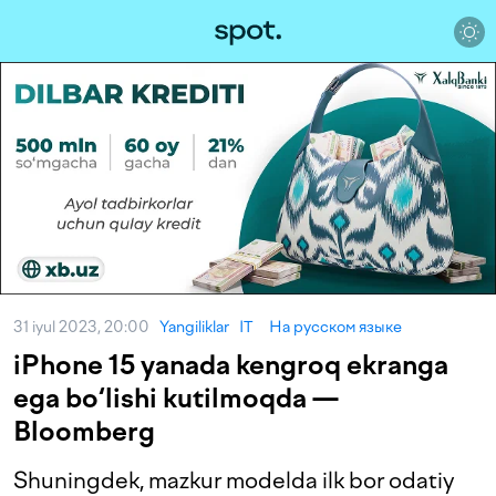
31 iyul 2023, 20:00
Yangiliklar
IT
На русском языке
iPhone 15 yanada kengroq ekranga
ega bo‘lishi kutilmoqda —
Bloomberg
Shuningdek, mazkur modelda ilk bor odatiy