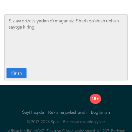
Kirish
18+
Sayt haqida
Reklama joylashtirish
Bog‘lanish
© 2017-2026 Spot – Biznes va texnologiyalar.
“Afisha Media” MChJ. Elektron OAV guvohnomasi: №1207. Berilgan