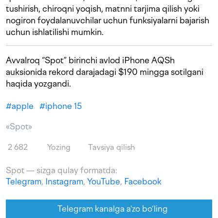
tushirish, chiroqni yoqish, matnni tarjima qilish yoki
nogiron foydalanuvchilar uchun funksiyalarni bajarish
uchun ishlatilishi mumkin.
Avvalroq “Spot” birinchi avlod iPhone AQSh
auksionida rekord darajadagi $190 mingga sotilgani
haqida yozgandi.
#
apple
#
iphone 15
«Spot»
2 682
Yozing
Tavsiya qilish
Spot — sizga qulay formatda:
Telegram
,
Instagram
,
YouTube
,
Facebook
Telegram kanalga a'zo bo‘ling