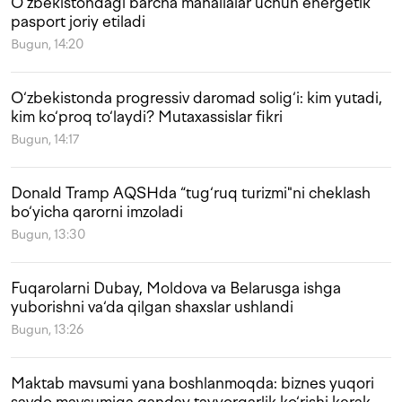
O‘zbekistondagi barcha mahallalar uchun energetik
pasport joriy etiladi
Bugun, 14:20
O‘zbekistonda progressiv daromad solig‘i: kim yutadi,
kim ko‘proq to‘laydi? Mutaxassislar fikri
Bugun, 14:17
Donald Tramp AQSHda “tug‘ruq turizmi"ni cheklash
bo‘yicha qarorni imzoladi
Bugun, 13:30
Fuqarolarni Dubay, Moldova va Belarusga ishga
yuborishni va‘da qilgan shaxslar ushlandi
Bugun, 13:26
Maktab mavsumi yana boshlanmoqda: biznes yuqori