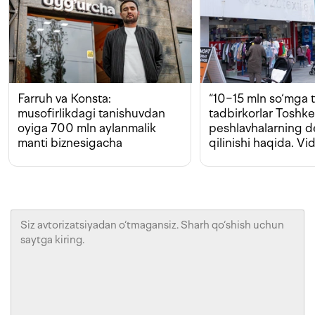
Farruh va Konsta:
“10−15 mln so‘mga t
musofirlikdagi tanishuvdan
tadbirkorlar Toshk
oyiga 700 mln aylanmalik
peshlavhalarning 
manti biznesigacha
qilinishi haqida. Vi