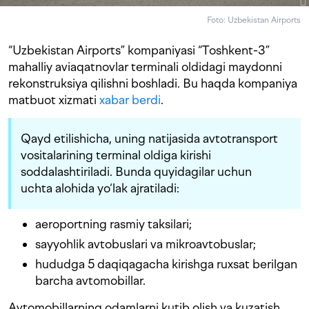
Foto: Uzbekistan Airports
“Uzbekistan Airports” kompaniyasi “Toshkent-3”
mahalliy aviaqatnovlar terminali oldidagi maydonni
rekonstruksiya qilishni boshladi. Bu haqda kompaniya
matbuot xizmati
xabar berdi
.
Qayd etilishicha, uning natijasida avtotransport
vositalarining terminal oldiga kirishi
soddalashtiriladi. Bunda quyidagilar uchun
uchta alohida yo‘lak ajratiladi:
aeroportning rasmiy taksilari;
sayyohlik avtobuslari va mikroavtobuslar;
hududga 5 daqiqagacha kirishga ruxsat berilgan
barcha avtomobillar.
Avtomobillarning odamlarni kutib olish va kuzatish