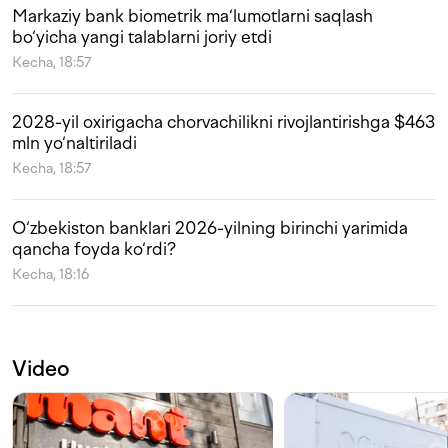
Markaziy bank biometrik ma‘lumotlarni saqlash
bo‘yicha yangi talablarni joriy etdi
Kecha, 18:57
2028-yil oxirigacha chorvachilikni rivojlantirishga $463
mln yo‘naltiriladi
Kecha, 18:57
O‘zbekiston banklari 2026-yilning birinchi yarimida
qancha foyda ko‘rdi?
Kecha, 18:16
Video