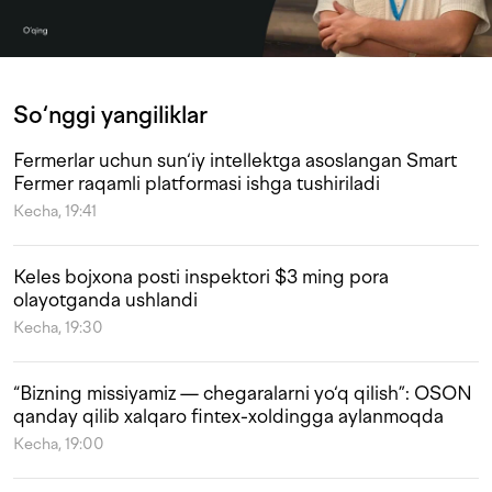
So‘nggi yangiliklar
Fermerlar uchun sun‘iy intellektga asoslangan Smart
Fermer raqamli platformasi ishga tushiriladi
Kecha, 19:41
Keles bojxona posti inspektori $3 ming pora
olayotganda ushlandi
Kecha, 19:30
“Bizning missiyamiz — chegaralarni yo‘q qilish”: OSON
qanday qilib xalqaro fintex-xoldingga aylanmoqda
Kecha, 19:00