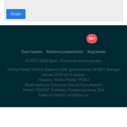
Kirish
18+
Sayt haqida
Reklama joylashtirish
Bog‘lanish
© 2017-2026 Spot – Biznes va texnologiyalar.
“Afisha Media” MChJ. Elektron OAV guvohnomasi: №1207. Berilgan
sanasi: 2019-yil 13-avgust
Muassis: “Afisha Media” MChJ
Bosh muharrir: Erkenova Dinora Fayzulloevna
Manzil: 100007, Toshkent, Parkent ko‘chasi, 26A
Elektron manzil: info@spot.uz