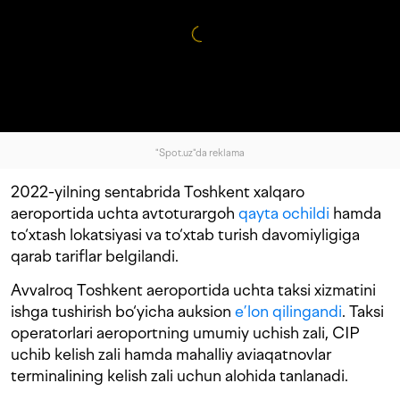
"Spot.uz"da reklama
2022-yilning sentabrida Toshkent xalqaro
aeroportida uchta avtoturargoh
qayta ochildi
hamda
to‘xtash lokatsiyasi va to‘xtab turish davomiyligiga
qarab tariflar belgilandi.
Avvalroq Toshkent aeroportida uchta taksi xizmatini
ishga tushirish bo‘yicha auksion
e’lon qilingandi
. Taksi
operatorlari aeroportning umumiy uchish zali, CIP
uchib kelish zali hamda mahalliy aviaqatnovlar
terminalining kelish zali uchun alohida tanlanadi.