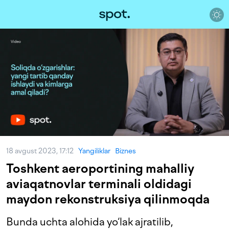
18 avgust 2023, 17:12
Yangiliklar
Biznes
Toshkent aeroportining mahalliy
aviaqatnovlar terminali oldidagi
maydon rekonstruksiya qilinmoqda
Bunda uchta alohida yo‘lak ajratilib,