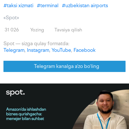
#
taksi xizmati
#
terminal
#
uzbekistan airports
«Spot»
31 026
Yozing
Tavsiya qilish
Spot — sizga qulay formatda:
Telegram
,
Instagram
,
YouTube
,
Facebook
Telegram kanalga a'zo bo‘ling