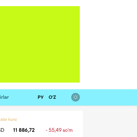
rlar
РУ
O‘Z
alar kursi
SD
11 886,72
- 55,49 so‘m