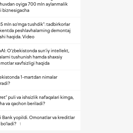
shuvdan oyiga 700 mln aylanmalik
i biznesigacha
5 mln so‘mga tushdik”: tadbirkorlar
kentda peshlavhalarning demontaj
ishi haqida. Video
AI: O‘zbekistonda sun’iy intellekt,
alarni tushunish hamda shaxsiy
motlar xavfsizligi haqida
ekistonda 1-martdan nimalar
radi?
et” puli va ishsizlik nafaqalari kimga,
ha va qachon beriladi?
 Bank yopildi. Omonatlar va kreditlar
bo‘ladi?
1