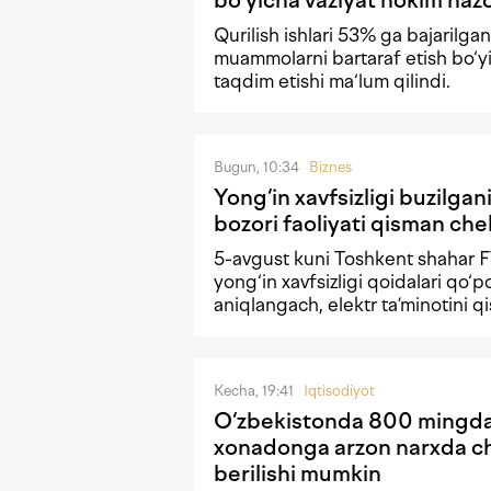
Qurilish ishlari 53% ga bajarilgan
muammolarni bartaraf etish bo‘yi
taqdim etishi ma‘lum qilindi.
Bugun, 10:34
Biznes
Yong‘in xavfsizligi buzilgan
bozori faoliyati qisman che
5-avgust kuni Toshkent shahar 
yong‘in xavfsizligi qoidalari qo‘p
aniqlangach, elektr ta’minotini q
Kecha, 19:41
Iqtisodiyot
O‘zbekistonda 800 mingda
xonadonga arzon narxda ch
berilishi mumkin