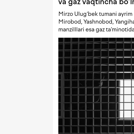
va gaz vaqtincha bo‘
Mirzo Ulug‘bek tumani ayrim h
Mirobod, Yashnobod, Yangiha
manzilllari esa gaz ta’minotida