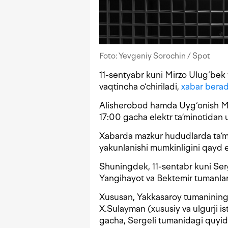
Foto: Yevgeniy Sorochin / Spot
11-sentyabr kuni Mirzo Ulug‘bek 
vaqtincha o‘chiriladi,
xabar berad
Alisherobod hamda Uyg‘onish MF
17:00 gacha elektr ta’minotidan u
Xabarda mazkur hududlarda ta’mi
yakunlanishi mumkinligini qayd e
Shuningdek, 11-sentabr kuni Ser
Yangihayot va Bektemir tumanlarid
Xususan, Yakkasaroy tumanining
X.Sulayman (xususiy va ulgurji is
gacha, Sergeli tumanidagi quyid