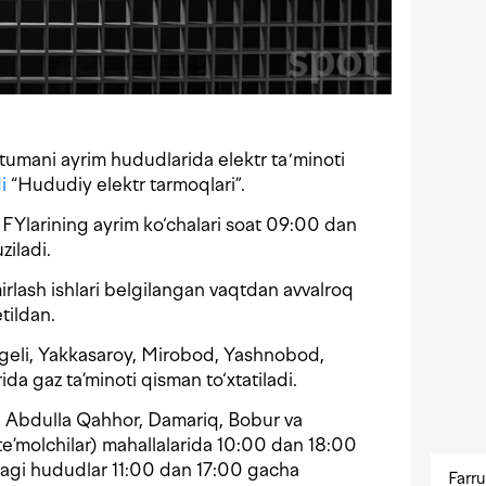
tumani ayrim hududlarida elektr taʼminoti
i
“Hududiy elektr tarmoqlari”.
Ylarining ayrim ko‘chalari soat 09:00 dan
ziladi.
rlash ishlari belgilangan vaqtdan avvalroq
tildan.
geli, Yakkasaroy, Mirobod, Yashnobod,
a gaz ta’minoti qisman to‘xtatiladi.
 Abdulla Qahhor, Damariq, Bobur va
te’molchilar) mahallalarida 10:00 dan 18:00
agi hududlar 11:00 dan 17:00 gacha
Farru