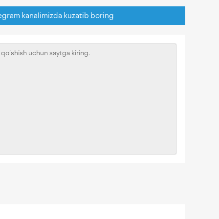
egram kanalimizda kuzatib boring