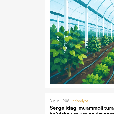
Bugun, 12:08
Iqtisodiyot
Sergelidagi muammoli tura
bo‘yicha vaziyat hokim nazo