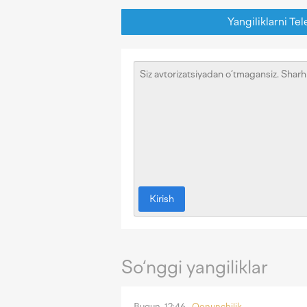
Yangiliklarni Tel
Kirish
So‘nggi yangiliklar
Bugun, 12:46
Qonunchilik