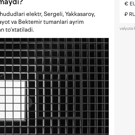
lmaydi?
€ E
ududlari elektr, Sergeli, Yakkasaroy,
₽ R
yot va Bektemir tumanlari ayrim
valyuta 
n to‘xtatiladi.