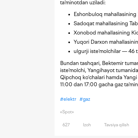
ta’minotdan uziladi:
Eshonbuloq mahallasining
Sadoqat mahallasining Tabar
Xonobod mahallasining Kich
Yuqori Darxon mahallasinin
ulgurji iste’molchilar — 46 t
Bundan tashqari, Bektemir tuman
iste’molchi, Yangihayot tumanidag
Qipchoq ko‘chalari hamda Yangi D
11:00 dan 17:00 gacha gaz ta’minot
#
elektr
#
gaz
«Spot»
627
Izoh
Tavsiya qilish