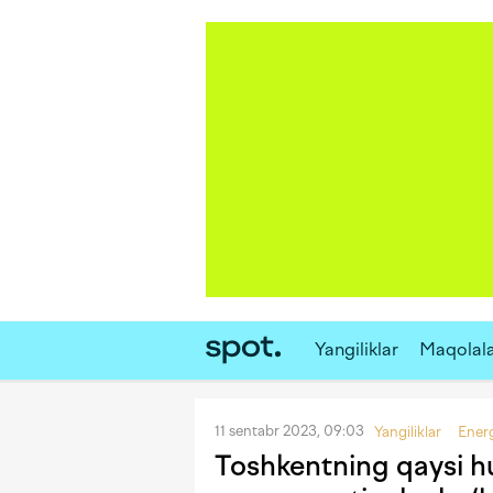
Yangiliklar
Maqolal
11 sentabr 2023, 09:03
Yangiliklar
Ener
Toshkentning qaysi hu