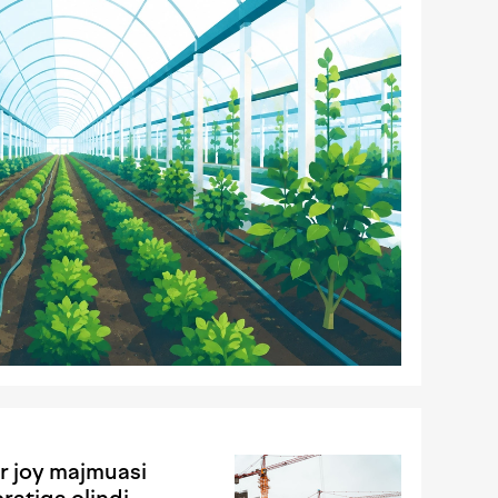
r joy majmuasi
ratiga olindi