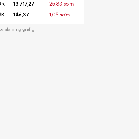
UR
13 717,27
- 25,83 so‘m
UB
146,37
- 1,05 so‘m
kurslarining grafigi