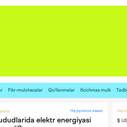
ar
Fikr-mulohazalar
Qo‘llanmalar
Ko‘chmas mulk
Tadbi
На русском языке
Valyut
getika
dudlarida elektr energiyasi
$ U