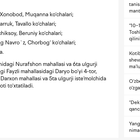
tani
mant
 Xonobod, Muqanna ko‘chalari;
ruk, Tavallo ko‘chalari;
“10−1
Tosh
iksoy, Beruniy ko‘chalari;
qilin
g Navro`z, Chorbog‘ ko‘chalari;
a.
Kotib
shev
idagi Nurafshon mahallasi va 6ta ulgurji
ma’lu
i Fayzli mahallasidagi Daryo bo‘yi 4-tor,
arxon mahallasi va 5ta ulgurji iste’molchida
O‘zb
i to‘xtatiladi.
o‘zga
“Dekr
qanc
Yangi
nima 