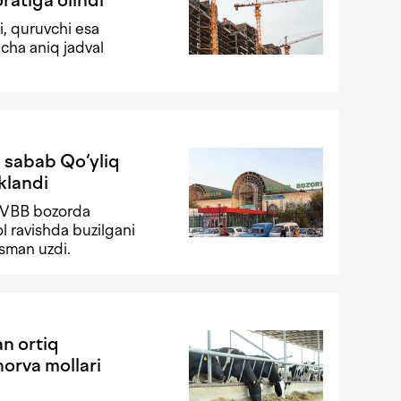
i, quruvchi esa
cha aniq jadval
i sabab Qo‘yliq
klandi
FVBB bozorda
ol ravishda buzilgani
isman uzdi.
n ortiq
orva mollari