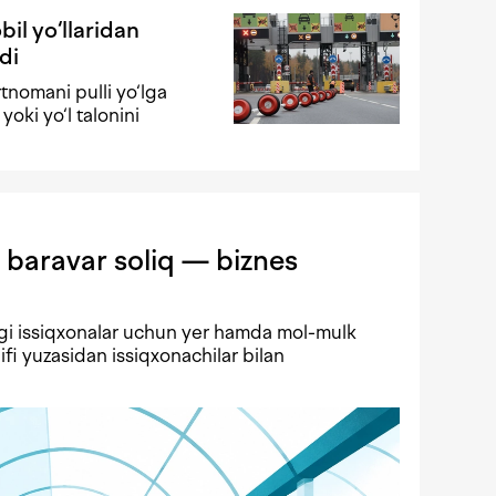
il yo‘llaridan
di
tnomani pulli yo‘lga
yoki yo‘l talonini
 baravar soliq — biznes
gi issiqxonalar uchun yer hamda mol-mulk
lifi yuzasidan issiqxonachilar bilan