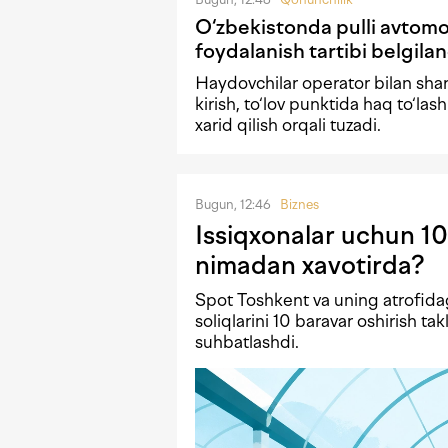
O‘zbekistonda pulli avtomob
foydalanish tartibi belgilan
Haydovchilar operator bilan shar
kirish, to‘lov punktida haq to‘lash 
xarid qilish orqali tuzadi.
Bugun, 12:46
Biznes
Issiqxonalar uchun 10
nimadan xavotirda?
Spot Toshkent va uning atrofida
soliqlarini 10 baravar oshirish tak
suhbatlashdi.