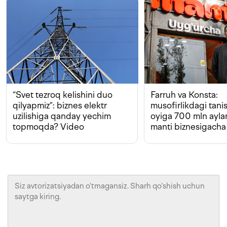
“Svet tezroq kelishini duo
Farruh va Konsta:
qilyapmiz”: biznes elektr
musofirlikdagi tan
uzilishiga qanday yechim
oyiga 700 mln ayla
topmoqda? Video
manti biznesigacha