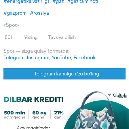
#
energetika vazirligi
#
gaz
#
gaz ta'minoti
#
gazprom
#
rossiya
«Spot»
801
Yozing
Tavsiya qilish
Spot — sizga qulay formatda:
Telegram
,
Instagram
,
YouTube
,
Facebook
Telegram kanalga a'zo bo‘ling