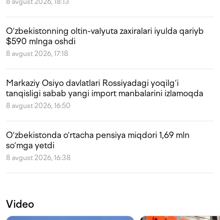
8 avgust 2026, 18:13
O‘zbekistonning oltin-valyuta zaxiralari iyulda qariyb
$590 mlnga oshdi
8 avgust 2026, 17:18
Markaziy Osiyo davlatlari Rossiyadagi yoqilg‘i
tanqisligi sabab yangi import manbalarini izlamoqda
8 avgust 2026, 16:50
O‘zbekistonda o‘rtacha pensiya miqdori 1,69 mln
so‘mga yetdi
8 avgust 2026, 16:38
Video