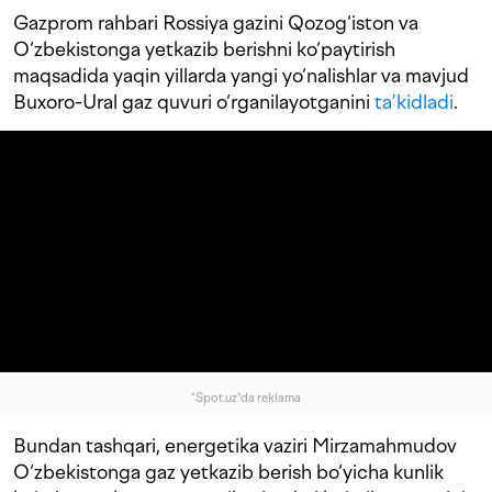
Gazprom rahbari Rossiya gazini Qozog‘iston va
O‘zbekistonga yetkazib berishni ko‘paytirish
maqsadida yaqin yillarda yangi yo‘nalishlar va mavjud
Buxoro-Ural gaz quvuri o‘rganilayotganini
ta’kidladi
.
"Spot.uz"da reklama
Bundan tashqari, energetika vaziri Mirzamahmudov
O‘zbekistonga gaz yetkazib berish bo‘yicha kunlik