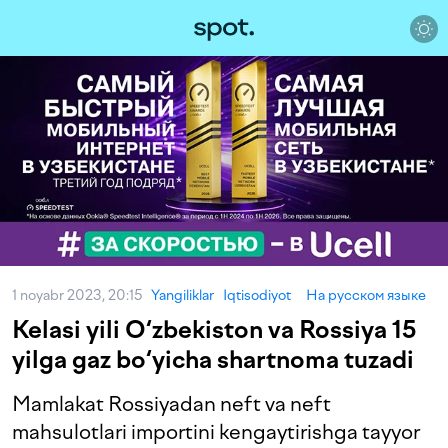
1 noyabr 2023, 20:15
Yangiliklar
Iqtisodiyot
На русском языке
Kelasi yili O‘zbekiston va Rossiya 15
yilga gaz bo‘yicha shartnoma tuzadi
Mamlakat Rossiyadan neft va neft
mahsulotlari importini kengaytirishga tayyor