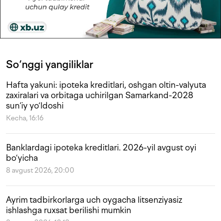
So‘nggi yangiliklar
Hafta yakuni: ipoteka kreditlari, oshgan oltin-valyuta
zaxiralari va orbitaga uchirilgan Samarkand-2028
sun’iy yo‘ldoshi
Kecha, 16:16
Banklardagi ipoteka kreditlari. 2026-yil avgust oyi
bo‘yicha
8 avgust 2026, 20:00
Ayrim tadbirkorlarga uch oygacha litsenziyasiz
ishlashga ruxsat berilishi mumkin