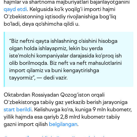
hajmlar va shartnoma majburiyatlari bajarilayotganini
qayd etdi
. Kelgusida ko‘k yoqilg‘i importi hajmi
O‘zbekistonning iqtisodiy rivojlanishiga bog‘liq
bo‘ladi, deya qo‘shimcha qildi u.
“Biz neftni qayta ishlashning o‘sishini hisobga
olgan holda ishlayapmiz, lekin bu yerda
iste’molchi kompaniyalar darajasida ko‘proq ish
olib borilmoqda. Biz neft va neft mahsulotlarini
import qilamiz va buni kengaytirishga
tayyormiz”, — dedi vazir.
Oktabrdan Rossiyadan Qozog‘iston orqali
O‘zbekistonga tabiiy gaz yetkazib berish jarayoniga
start berildi
. Kelishuvga ko‘ra, kuniga 9 mln kubometr,
yillik hajmda esa qariyb 2,8 mlrd kubometr tabiiy
gazni import qilish
belgilangan
.