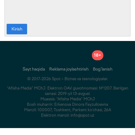
Kirish
18+
Sayt haqida
Reklama joylashtirish
Bog‘lanish
© 2017-2026 Spot – Biznes va texnologiyalar.
“Afisha Media” MChJ. Elektron OAV guvohnomasi: №1207. Berilgan
sanasi: 2019-yil 13-avgust
Muassis: “Afisha Media” MChJ
Bosh muharrir: Erkenova Dinora Fayzulloevna
Manzil: 100007, Toshkent, Parkent ko‘chasi, 26A
Elektron manzil: info@spot.uz