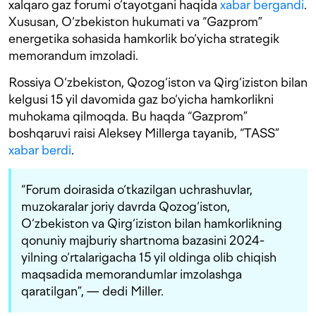
xalqaro gaz forumi o‘tayotgani haqida
xabar bergandi
.
Xususan, O‘zbekiston hukumati va “Gazprom”
energetika sohasida hamkorlik bo‘yicha strategik
memorandum imzoladi.
Rossiya O‘zbekiston, Qozog‘iston va Qirg‘iziston bilan
kelgusi 15 yil davomida gaz bo‘yicha hamkorlikni
muhokama qilmoqda. Bu haqda “Gazprom”
boshqaruvi raisi Aleksey Millerga tayanib, “TASS”
xabar berdi
.
“Forum doirasida o‘tkazilgan uchrashuvlar,
muzokaralar joriy davrda Qozog‘iston,
O‘zbekiston va Qirg‘iziston bilan hamkorlikning
qonuniy majburiy shartnoma bazasini 2024-
yilning o‘rtalarigacha 15 yil oldinga olib chiqish
maqsadida memorandumlar imzolashga
qaratilgan”, — dedi Miller.