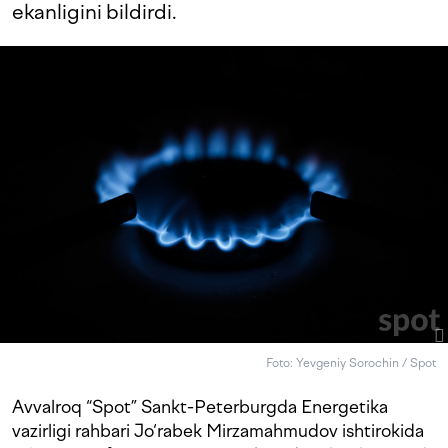
ekanligini bildirdi.
Foto: Yevgeniy Sorochin / Spot
Avvalroq “Spot” Sankt-Peterburgda Energetika
vazirligi rahbari Jo‘rabek Mirzamahmudov ishtirokida